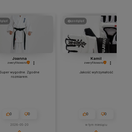
dgląd
podgląd
Joanna
Kamil
zweryfikowano
zweryfikowano
Super wygodne. Zgodne
Jakość wytrzymałość
rozmiarem.
0
0
0
0
2026-05-20
w tym miesiącu