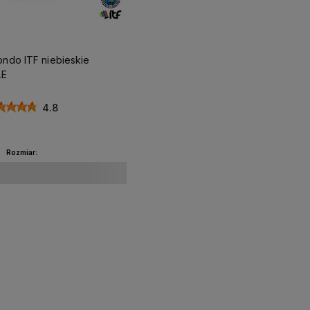
ndo ITF niebieskie
AE
4.8
Rozmiar:
Do koszyka