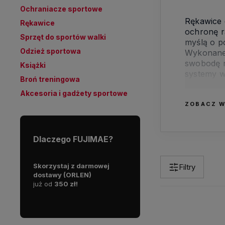
Ochraniacze sportowe
Rękawice 
Rękawice
ochronę r
Sprzęt do sportów walki
myślą o p
Odzież sportowa
Wykonane 
swobodę r
Książki
systemy w
Broń treningowa
podczas i
Akcesoria i gadżety sportowe
ochrony, 
ZOBACZ W
Dlaczego FUJIMAE?
rodukty są
Skorzystaj z darmowej
Jesteśmy pasjonatami i
P
Filtry
dlatego
dostawy (ORLEN)
praktykami sztuk walk.
a
już od
350 zł!
a
awę!
p