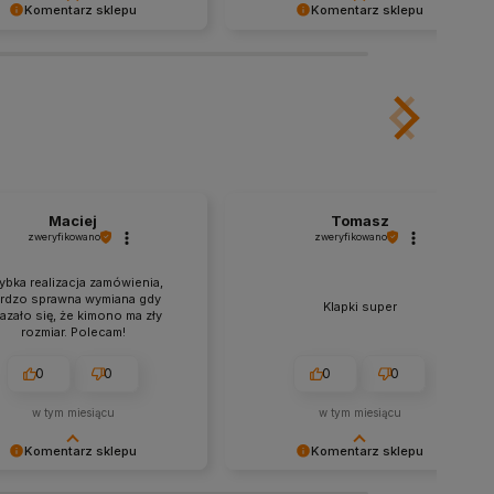
Komentarz sklepu
Komentarz sklepu
jemy bardzo za Twoją opinię!
Dziękujemy bardzo za Twoją opinię!
recenzja wiele dla nas znaczy
Twoja recenzja wiele dla nas znaczy
i niej wiemy, że jesteśmy na
- dzięki niej wiemy, że jesteśmy na
wym torze :) Z
właściwym torze :) Z
wieniami, obsługa sklepu.
pozdrowieniami, obsługa sklepu.
Maciej
Tomasz
zweryfikowano
zweryfikowano
ybka realizacja zamówienia,
rdzo sprawna wymiana gdy
Klapki super
azało się, że kimono ma zły
rozmiar. Polecam!
0
0
0
0
w tym miesiącu
w tym miesiącu
Komentarz sklepu
Komentarz sklepu
jemy za tak pozytywną opinię
Dziękujemy za tak pozytywną opinię