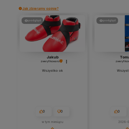
Jak zbieramy opinie?
podgląd
podgląd
Jakub
Tom
zweryfikowano
zweryfiko
Wszystko ok
Wszyst
0
0
0
w tym miesiącu
2026-