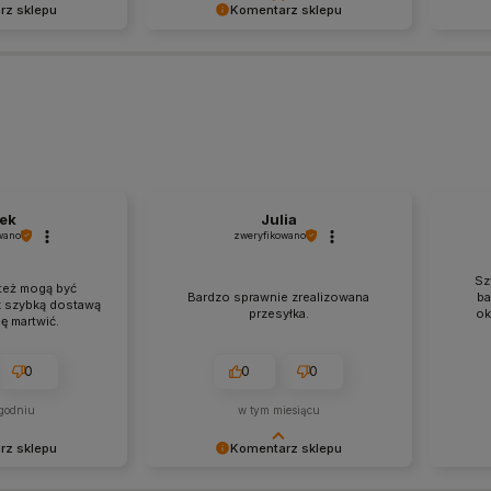
rz sklepu
Komentarz sklepu
pozytywną opinię
Dziękujemy za pozostawienie nam
Dzięku
mność obsługiwać
tak dobrej opinii. Naszym
Twoja 
oceniamy czas i
priorytetem jest satysfakcja klienta i
- dzięk
podzielenie się z
Twoja recenzja potwierdza nasze
właści
adczeniami. Do
wysiłki - dziękujemy raz jeszcze i
pozdro
mamy nadzieję - do szybkiego
zobaczenia!
ek
Julia
wano
zweryfikowano
Sz
też mogą być
Bardzo sprawnie zrealizowana
ba
k szybką dostawą
przesyłka.
ok
ę martwić.
0
0
0
godniu
w tym miesiącu
rz sklepu
Komentarz sklepu
ła opinia i
Dziękujemy bardzo za Twoją opinię!
Dzięku