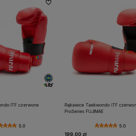
Do ulubionych
ondo ITF czerwone
Rękawice Taekwondo ITF czerwo
ProSeries FUJIMAE
5.0
5.0
199,00 zł