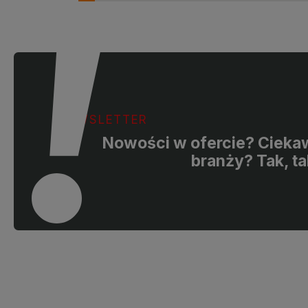
Doceniamy czas poświęcony na
zaufanie. Jesteśmy
podzielenie się z nami Twoim
wspaniałych klientó
doświadczeniem. Jesteśmy
pozdrowieniami, ob
szczęśliwi, że mamy takich klientów.
Z pozdrowieniami, obsługa sklepu.
NEWSLETTER
Nowości w ofercie? Ciekaw
branży? Tak, ta