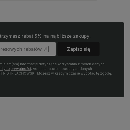
zysta przyjemność obsługiwać
- to czysta przyjemność obsługiwać
 klientów! Doceniamy czas i
takich klientów! Doceniamy czas i
k włożony w podzielenie się z
wysiłek włożony w podzielenie się z
woimi doświadczeniami. Do
nami Twoimi doświadczeniami. Do
enia!
zobaczenia!
otrzymasz rabat 5% na najbliższe zakupy!
Zapisz się
miałem(am) informacje dotyczące korzystania z moich danych
lityce prywatności
. Administratorem podanych danych
T PIOTR LACHOWSKI. Możesz w każdym czasie wycofać tę zgodę.