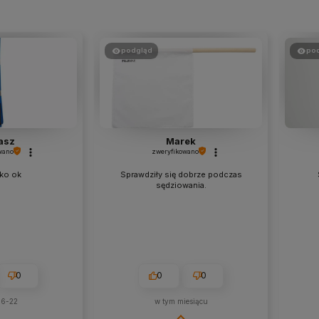
podgląd
po
asz
Marek
wano
zweryfikowano
ko ok
Sprawdziły się dobrze podczas
sędziowania.
0
0
0
06-22
w tym miesiącu