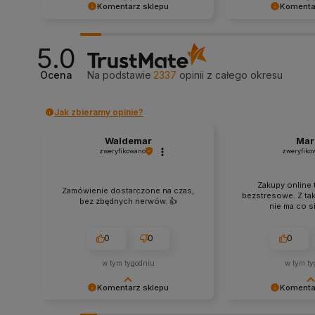
Komentarz sklepu
Komenta
Bardzo cieszy nas Twoja świetna
Dziękujemy za tak 
recenzja! Ciężko pracujemy, aby
- to czysta przyje
5.0
sprostać wymaganiom klientów
takich klientów! D
takich jak Ty i jesteśmy zadowoleni,
wysiłek włożony w 
Ocena
Na podstawie
2337
opinii
z całego okresu
że nam się udało. Mamy nadzieję, że
nami Twoimi doświ
do nas wrócisz :) Pozdrawiamy
zobaczenia!
Jak zbieramy opinie?
Waldemar
Mar
zweryfikowano
zweryfiko
Zakupy online 
Zamówienie dostarczone na czas,
bezstresowe. Z ta
bez zbędnych nerwów. 👍️
nie ma co si
0
0
0
w tym tygodniu
w tym ty
Komentarz sklepu
Komenta
Dziękujemy za miłe słowa!
Cieszy nas Twoja mi