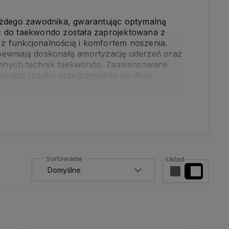
dego zawodnika, gwarantując optymalną
c do taekwondo została zaprojektowana z
z funkcjonalnością i komfortem noszenia.
pewniają doskonałą amortyzację uderzeń oraz
yjnych technik taekwondo. Zaawansowane
ukując ryzyko przegrzewania się dłoni
które będą nie tylko niezawodnym narzędziem
achetnej sztuce walki.
Układ