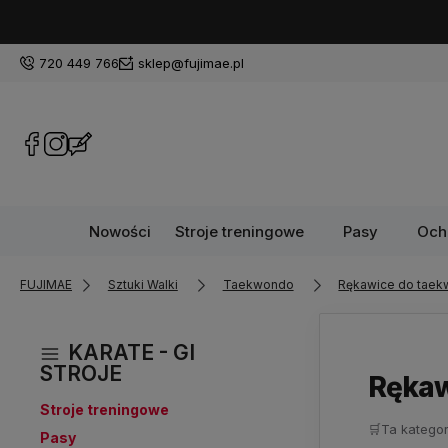
720 449 766
sklep@fujimae.pl
Nowości
Stroje treningowe
Pasy
Och
FUJIMAE
Sztuki Walki
Taekwondo
Rękawice do tae
KARATE - GI
STROJE
Rękaw
Stroje treningowe
🛒
Ta kategor
Pasy