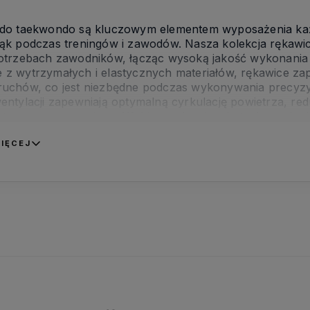
do taekwondo są kluczowym elementem wyposażenia każ
ąk podczas treningów i zawodów. Nasza kolekcja rękawi
otrzebach zawodników, łącząc wysoką jakość wykonania 
z wytrzymałych i elastycznych materiałów, rękawice za
uchów, co jest niezbędne podczas wykonywania precyz
entylacji zapewniają optymalną cyrkulację powietrza, red
ntensywnego treningu. Wybierz rękawice do taekwondo, 
ale również partnerem w dążeniu do mistrzostwa w tej szl
IĘCEJ
osiadamy stale poszerzany
sortyment
ktualnie ponad 800
roduktów