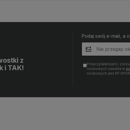
 wdzięczni za tak
Twoja recenzja wiele dla nas znaczy
- to c
w jak Ty. Z
- dzięki niej wiemy, że jesteśmy na
takich
sługa sklepu.
właściwym torze :) Z
wysiłe
pozdrowieniami, obsługa sklepu.
nami T
zobacz
Podaj swój e-mail, a 
ostki z
Przeczytałem(am) i zrozu
k i TAK!
osobowych zawarte w
po
osobowych jest KP SPOR