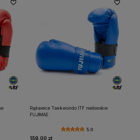
Do ulubionych
Do ulubionyc
ne
Rękawice Taekwondo ITF niebieskie
FUJIMAE
5.0
159,00 zł