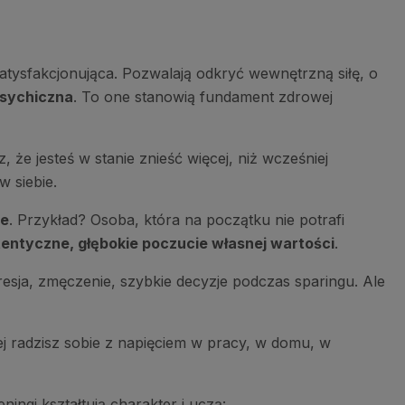
atysfakcjonująca. Pozwalają odkryć wewnętrzną siłę, o
sychiczna
. To one stanowią fundament zdrowej
 że jesteś w stanie znieść więcej, niż wcześniej
w siebie.
ce
. Przykład? Osoba, która na początku nie potrafi
entyczne, głębokie poczucie własnej wartości
.
resja, zmęczenie, szybkie decyzje podczas sparingu. Ale
iej radzisz sobie z napięciem w pracy, w domu, w
ingi kształtują charakter i uczą: