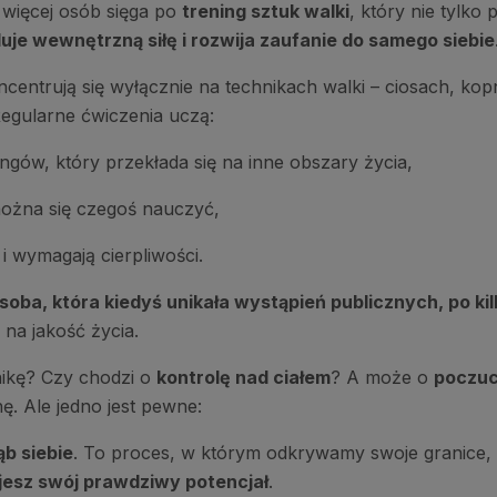
 więcej osób sięga po
trening sztuk walki
, który nie tylko
je wewnętrzną siłę i rozwija zaufanie do samego siebie
centrują się wyłącznie na technikach walki – ciosach, kop
Regularne ćwiczenia uczą:
ingów, który przekłada się na inne obszary życia,
można się czegoś nauczyć,
 wymagają cierpliwości.
soba, która kiedyś unikała wystąpień publicznych, po ki
 na jakość życia.
chikę? Czy chodzi o
kontrolę nad ciałem
? A może o
poczuc
. Ale jedno jest pewne:
ąb siebie
. To proces, w którym odkrywamy swoje granice,
jesz swój prawdziwy potencjał
.