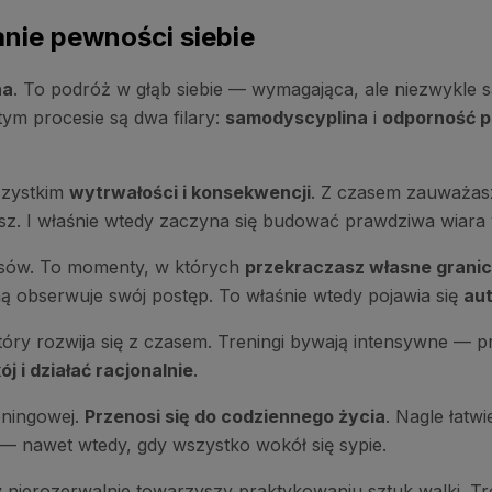
nie pewności siebie
na
. To podróż w głąb siebie — wymagająca, ale niezwykle s
 tym procesie są dwa filary:
samodyscyplina
i
odporność p
wszystkim
wytrwałości i konsekwencji
. Z czasem zauważasz,
asz. I właśnie wtedy zaczyna się budować prawdziwa wiara 
iosów. To momenty, w których
przekraczasz własne grani
ą obserwuje swój postęp. To właśnie wtedy pojawia się
aut
tóry rozwija się z czasem. Treningi bywają intensywne — p
 i działać racjonalnie
.
reningowej.
Przenosi się do codziennego życia
. Nagle łatw
— nawet wtedy, gdy wszystko wokół się sypie.
y nierozerwalnie towarzyszy praktykowaniu sztuk walki. Tren