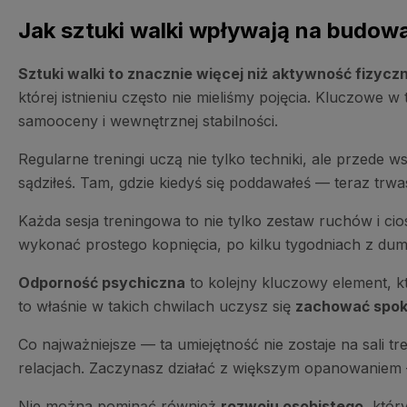
Jak sztuki walki wpływają na budowa
Sztuki walki to znacznie więcej niż aktywność fizycz
której istnieniu często nie mieliśmy pojęcia. Kluczowe w
samooceny i wewnętrznej stabilności.
Regularne treningi uczą nie tylko techniki, ale przede 
sądziłeś. Tam, gdzie kiedyś się poddawałeś — teraz trw
Każda sesja treningowa to nie tylko zestaw ruchów i c
wykonać prostego kopnięcia, po kilku tygodniach z dum
Odporność psychiczna
to kolejny kluczowy element, k
to właśnie w takich chwilach uczysz się
zachować spokój
Co najważniejsze — ta umiejętność nie zostaje na sali t
relacjach. Zaczynasz działać z większym opanowaniem 
Nie można pominąć również
rozwoju osobistego
, któr