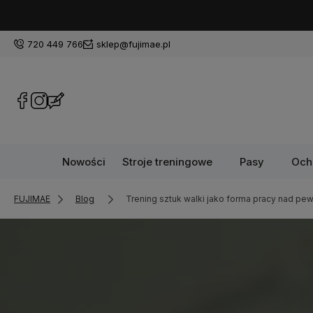
720 449 766
sklep@fujimae.pl
Nowości
Stroje treningowe
Pasy
Och
FUJIMAE
Blog
Trening sztuk walki jako forma pracy nad pew