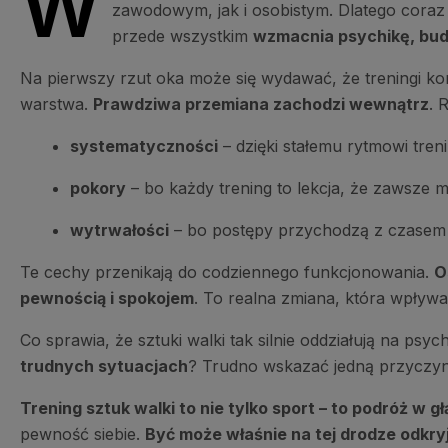
W
zawodowym, jak i osobistym. Dlatego coraz
przede wszystkim
wzmacnia psychikę, budu
Na pierwszy rzut oka może się wydawać, że treningi kon
warstwa.
Prawdziwa przemiana zachodzi wewnątrz
. 
systematyczności
– dzięki stałemu rytmowi tren
pokory
– bo każdy trening to lekcja, że zawsze 
wytrwałości
– bo postępy przychodzą z czasem i
Te cechy przenikają do codziennego funkcjonowania.
O
pewnością i spokojem
. To realna zmiana, która wpływa
Co sprawia, że sztuki walki tak silnie oddziałują na psy
trudnych sytuacjach
? Trudno wskazać jedną przyczynę
Trening sztuk walki to nie tylko sport – to podróż w gł
pewność siebie.
Być może właśnie na tej drodze odkry