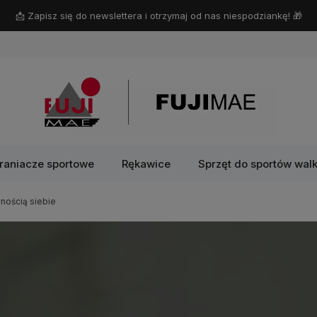
📩 Zapisz się do newslettera i otrzymaj od nas niespodziankę! 🎁
raniacze sportowe
Rękawice
Sprzęt do sportów walk
nością siebie