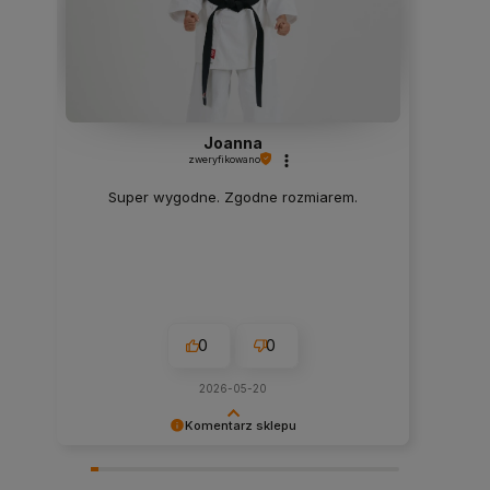
Joanna
zweryfikowano
Super wygodne. Zgodne rozmiarem.
0
0
2026-05-20
Komentarz sklepu
Dziękujemy bardzo za Twoją opinię! Twoja
recenzja wiele dla nas znaczy - dzięki niej wiemy,