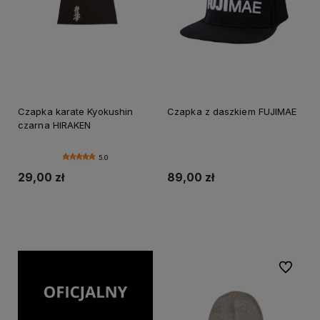
prostu do ulubionej kurtki. To także świetny,
praktyczny prezent dla każdego karateki i
taekwondoki.
Czapka karate Kyokushin
Czapka z daszkiem FUJIMAE
czarna HIRAKEN
5.0
29,00 zł
89,00 zł
Do koszyka
Do koszyka
Do ulubi