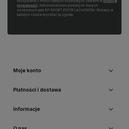
korzystania z moich danych osobowych zawarte w
polityce
prywatności
. Administratorem podanych danych
osobowych jest KP SPORT PIOTR LACHOWSKI. Możesz w
każdym czasie wycofać tę zgodę.
Moje konto
Płatności i dostawa
Informacje
O nas