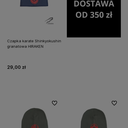
Czapka karate Shinkyokushin
granatowa HIRAKEN
29,00 zł
Do koszyka
Do ulubionych
Do ulubi