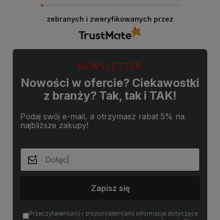
Dziękujemy za miłe słowa! Doceniamy czas
poświęcony na podzielenie się z nami Twoim
zebranych i zweryfikowanych przez
doświadczeniem. Jesteśmy szczęśliwi, że mamy
takich klientów. Z pozdrowieniami, obsługa
sklepu.
NEWSLETTER
Nowości w ofercie? Ciekawostki
z branży? Tak, tak i TAK!
Podaj swój e-mail, a otrzymasz rabat 5% na
najbliższe zakupy!
Zapisz się
Przeczytałem(am) i zrozumiałem(am) informacje dotyczące