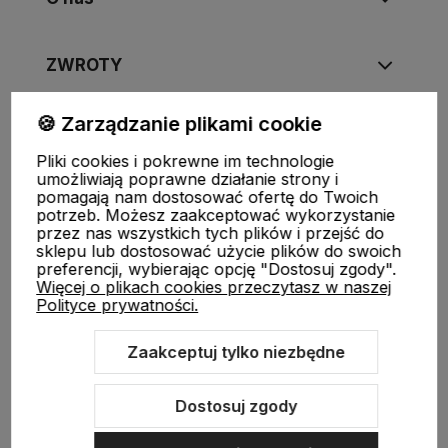
ZWROTY
🍪 Zarządzanie plikami cookie
Pliki cookies i pokrewne im technologie
FUJIMAE
|
Tel
:
720-449-766
,
720-449-767
|
E-mail
:
umożliwiają poprawne działanie strony i
sklep@fujimae.pl
|
NIP
: 9482312351 |
REGON
: 521904681
pomagają nam dostosować ofertę do Twoich
potrzeb. Możesz zaakceptować wykorzystanie
przez nas wszystkich tych plików i przejść do
sklepu lub dostosować użycie plików do swoich
preferencji, wybierając opcję "Dostosuj zgody".
Więcej o plikach cookies przeczytasz w naszej
Polityce prywatności.
Zaakceptuj tylko niezbędne
Sklep internetowy Shoper.pl
Szablon Shoper Modern 3.0™
od
GrowCommerce
Dostosuj zgody