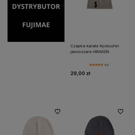
Czapka karate Kyokushin
jasnoszara HIRAKEN
5.0
29,00 zł
Do koszyka
Do ulubionych
Do ulubi