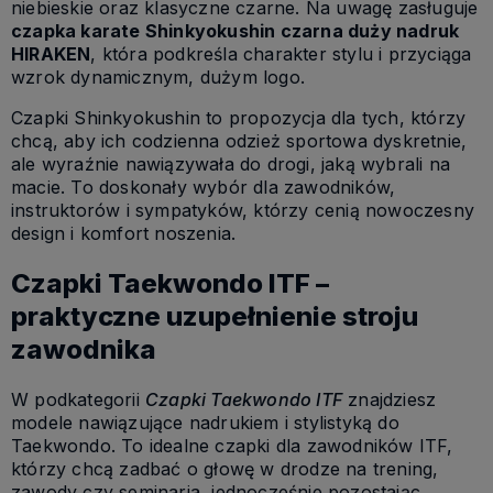
niebieskie oraz klasyczne czarne. Na uwagę zasługuje
czapka karate Shinkyokushin czarna duży nadruk
HIRAKEN
, która podkreśla charakter stylu i przyciąga
wzrok dynamicznym, dużym logo.
Czapki Shinkyokushin to propozycja dla tych, którzy
chcą, aby ich codzienna odzież sportowa dyskretnie,
ale wyraźnie nawiązywała do drogi, jaką wybrali na
macie. To doskonały wybór dla zawodników,
instruktorów i sympatyków, którzy cenią nowoczesny
design i komfort noszenia.
Czapki Taekwondo ITF –
praktyczne uzupełnienie stroju
zawodnika
W podkategorii
Czapki Taekwondo ITF
znajdziesz
modele nawiązujące nadrukiem i stylistyką do
Taekwondo. To idealne czapki dla zawodników ITF,
którzy chcą zadbać o głowę w drodze na trening,
zawody czy seminaria, jednocześnie pozostając