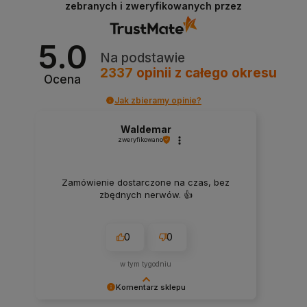
zebranych i zweryfikowanych przez
że jesteśmy na właściwym torze :) Z
pozdrowieniami, obsługa sklepu.
5.0
Na podstawie
2337
opinii
z całego okresu
Ocena
Jak zbieramy opinie?
Waldemar
zweryfikowano
Zamówienie dostarczone na czas, bez
zbędnych nerwów. 👍️
0
0
w tym tygodniu
Komentarz sklepu