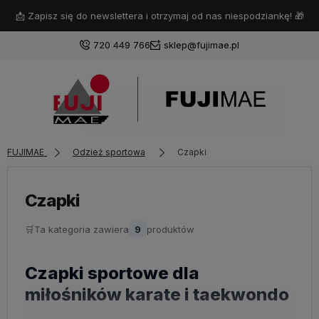
📩 Zapisz się do newslettera i otrzymaj od nas niespodziankę! 🎁
720 449 766
sklep@fujimae.pl
Zaloguj się
FUJIMAE
Odzież sportowa
Czapki
Załóż konto
Czapki
🛒
Ta kategoria zawiera
9
produktów
Wybierz coś dla siebie z naszej aktualnej oferty lub
zaloguj się, aby przywrócić dodane produkty do listy
Czapki sportowe dla
z poprzedniej sesji.
miłośników karate i taekwondo