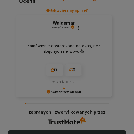
Ocena
Jak zbieramy opinie?
Waldemar
zweryfikowano
Zamówienie dostarczone na czas, bez
zbędnych nerwów. 👍️
0
0
w tym tygodniu
Komentarz sklepu
Dziękujemy za miłe słowa! Doceniamy czas
poświęcony na podzielenie się z nami Twoim
zebranych i zweryfikowanych przez
doświadczeniem. Jesteśmy szczęśliwi, że mamy
takich klientów. Z pozdrowieniami, obsługa
sklepu.