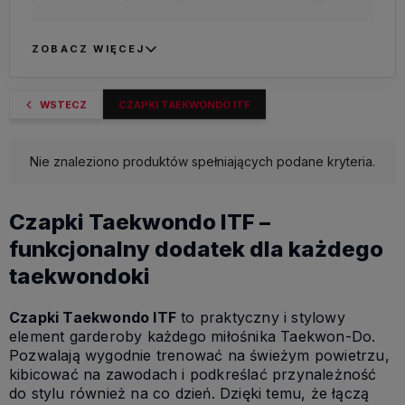
przy tym zadbać o wygodę na co dzień. Chroni
przed słońcem i wiatrem podczas zajęć w
plenerze, obozów czy wyjazdów na zawody, a
ZOBACZ WIĘCEJ
poza salą treningową świetnie dopełnia
sportowy, luźny strój.
WSTECZ
CZAPKI TAEKWONDO ITF
W tej kategorii znajdziesz przede wszystkim
czarne czapki z wyraźnym haftem ITF lub
Nie znaleziono produktów spełniających podane kryteria.
napisem „Taekwon-Do”. Uniwersalny kolor
pasuje do doboku, dresu klubowego i
codziennych ubrań, dzięki czemu możesz nosić
Czapki Taekwondo ITF –
ją zarówno na trening, jak i do szkoły, pracy
czy na spacer.
funkcjonalny dodatek dla każdego
taekwondoki
Czapki ITF sprawdzą się u dzieci, młodzieży i
dorosłych – u początkujących taekwondoków
Czapki Taekwondo ITF
to praktyczny i stylowy
oraz doświadczonych zawodników czy
element garderoby każdego miłośnika Taekwon-Do.
instruktorów. To niewielki detal, który podkreśla
Pozwalają wygodnie trenować na świeżym powietrzu,
dumę z uprawiania Taekwon-Do i pomaga
kibicować na zawodach i podkreślać przynależność
budować sportowy, drużynowy klimat – na
do stylu również na co dzień. Dzięki temu, że łączą
macie i poza nią.