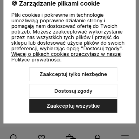
🍪 Zarządzanie plikami cookie
Pliki cookies i pokrewne im technologie
FUJIMAE
|
Tel
:
720-449-766
,
720-449-767
|
E-mail
:
umożliwiają poprawne działanie strony i
sklep@fujimae.pl
|
NIP
: 9482312351 |
REGON
: 521904681
pomagają nam dostosować ofertę do Twoich
potrzeb. Możesz zaakceptować wykorzystanie
przez nas wszystkich tych plików i przejść do
sklepu lub dostosować użycie plików do swoich
preferencji, wybierając opcję "Dostosuj zgody".
Więcej o plikach cookies przeczytasz w naszej
Polityce prywatności.
Zaakceptuj tylko niezbędne
Sklep internetowy Shoper.pl
Szablon Shoper Modern 3.0™
od
GrowCommerce
Dostosuj zgody
Zaakceptuj wszystkie