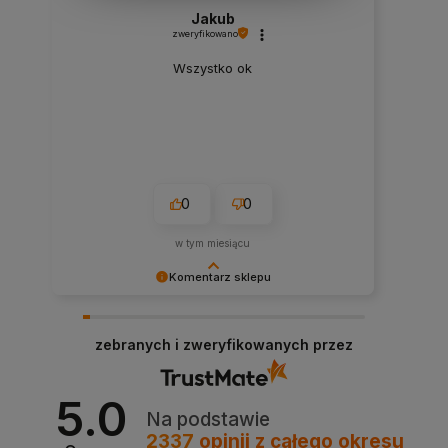
Jakub
zweryfikowano
Wszystko ok
0
0
w tym miesiącu
Komentarz sklepu
Bardzo cieszy nas Twoja świetna recenzja!
Ciężko pracujemy, aby sprostać wymaganiom
zebranych i zweryfikowanych przez
klientów takich jak Ty i jesteśmy zadowoleni, że
nam się udało. Mamy nadzieję, że do nas wrócisz
:) Pozdrawiamy
5.0
Na podstawie
2337
opinii
z całego okresu