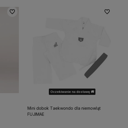
Do ulubionych
Do ulubionyc
Oczekiwanie na dostawę 🚚
Mini dobok Taekwondo dla niemowląt
FUJIMAE