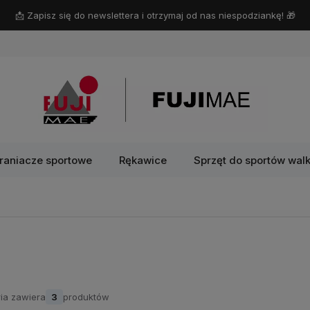
📩 Zapisz się do newslettera i otrzymaj od nas niespodziankę! 🎁
raniacze sportowe
Rękawice
Sprzęt do sportów walk
ia zawiera
3
produktów