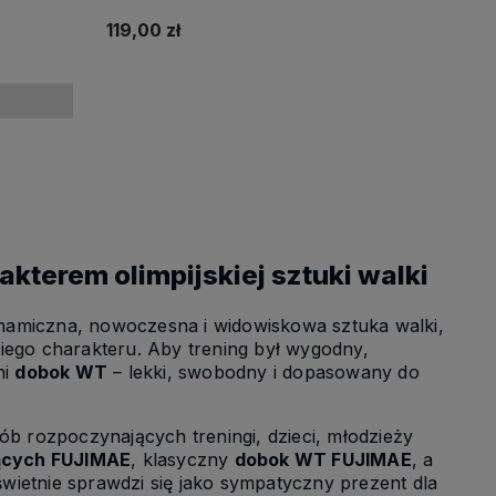
119,00 zł
Powiadom o dostępności
kterem olimpijskiej sztuki walki
ynamiczna, nowoczesna i widowiskowa sztuka walki,
kiego charakteru. Aby trening był wygodny,
ni
dobok WT
– lekki, swobodny i dopasowany do
b rozpoczynających treningi, dzieci, młodzieży
ących FUJIMAE
, klasyczny
dobok WT FUJIMAE
, a
 świetnie sprawdzi się jako sympatyczny prezent dla