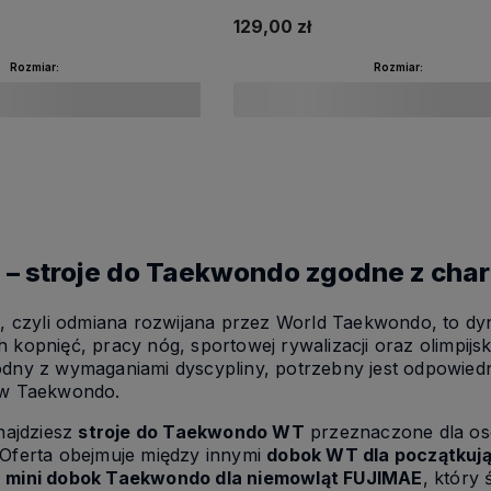
129,00 zł
Rozmiar:
Rozmiar:
Do koszyka
Do koszyka
– stroje do Taekwondo zgodne z chara
T
, czyli odmiana rozwijana przez World Taekwondo, to d
 kopnięć, pracy nóg, sportowej rywalizacji oraz olimpijs
odny z wymaganiami dyscypliny, potrzebny jest odpowied
 w Taekwondo.
znajdziesz
stroje do Taekwondo WT
przeznaczone dla osó
 Oferta obejmuje między innymi
dobok WT dla początkuj
y
mini dobok Taekwondo dla niemowląt FUJIMAE
, który