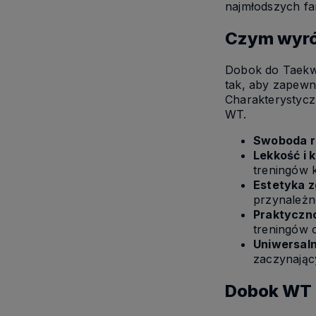
najmłodszych fa
Czym wyró
Dobok do Taekwo
tak, aby zapewn
Charakterystyc
WT.
Swoboda 
Lekkość i 
treningów 
Estetyka 
przynależn
Praktyczn
treningów 
Uniwersal
zaczynając
Dobok WT d