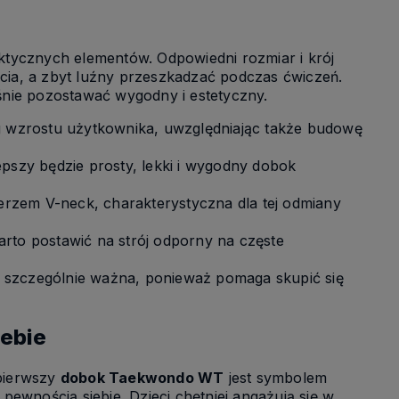
ktycznych elementów. Odpowiedni rozmiar i krój
cia, a zbyt luźny przeszkadzać podczas ćwiczeń.
nie pozostawać wygodny i estetyczny.
ug wzrostu użytkownika, uwzględniając także budowę
epszy będzie prosty, lekki i wygodny dobok
rzem V-neck, charakterystyczna dla tej odmiany
arto postawić na strój odporny na częste
 szczególnie ważna, ponieważ pomaga skupić się
iebie
 pierwszy
dobok Taekwondo WT
jest symbolem
pewnością siebie. Dzieci chętniej angażują się w