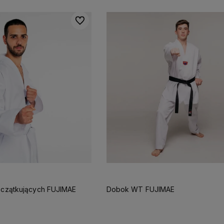
Do ulubionych
osiadamy stale poszerzany
sortyment
ktualnie ponad 800
roduktów
czątkujących FUJIMAE
Dobok WT FUJIMAE