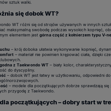
nów sztuk walki.
żnia się dobok WT?
ndo WT różni się od strojów używanych w innych sztuk
iać maksymalną swobodę podczas wysokich kopnięć, obro
znym elementem jest
górna część z kołnierzem typu V-n
ruchu
– krój doboka ułatwia wykonywanie kopnięć, dynami
komfort
– materiał nie powinien krępować ciała, dzięki c
klubowych.
zgodna z Taekwondo WT
– biały kolor, charakterystyczn
ość do dyscypliny.
ość
– dobok WT jest łatwy w użytkowaniu, odpowiedni do 
ogólnorozwojowych.
ność
– modele dla początkujących dobrze sprawdzają się z
ych przygodę z Taekwondo.
la początkujących – dobry start w tr