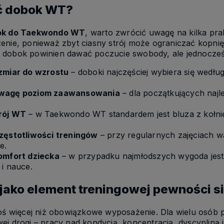
ć dobok WT?
ok do Taekwondo WT
, warto zwrócić uwagę na kilka pra
enie, ponieważ zbyt ciasny strój może ograniczać kopnię
dobok powinien dawać poczucie swobody, ale jednocześ
zmiar do wzrostu
– doboki najczęściej wybiera się wedł
wagę poziom zaawansowania
– dla początkujących najl
.
rój WT
– w Taekwondo WT standardem jest bluza z kołnie
zęstotliwości treningów
– przy regularnych zajęciach w
e.
omfort dziecka
– w przypadku najmłodszych wygoda jest
 i nauce.
ako element treningowej pewności s
coś więcej niż obowiązkowe wyposażenie. Dla wielu osób
j drogi – pracy nad kondycją, koncentracją, dyscypliną i 