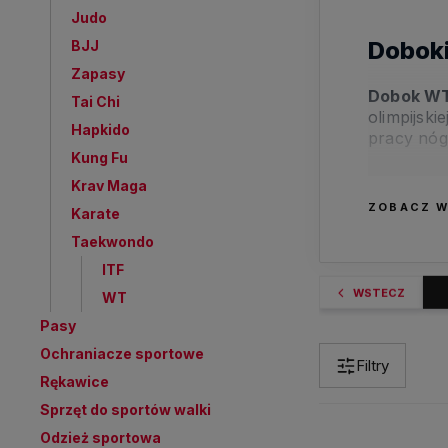
Judo
Dobok
BJJ
Zapasy
Dobok W
Tai Chi
olimpijsk
Hapkido
pracy nóg
Kung Fu
W tej kate
Krav Maga
dla osób 
ZOBACZ W
Karate
na stopni
Taekwondo
Swob
ITF
Lekk
WSTECZ
WT
Mode
Pasy
Dobo
Ochraniacze sportowe
Filtry
Wybierz d
Rękawice
pewnie, w
Sprzęt do sportów walki
Odzież sportowa