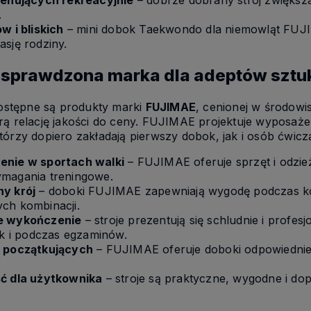
renujących rekreacyjnie
– dobrze dobrany strój zwiększa
.
w i bliskich
– mini dobok Taekwondo dla niemowląt FUJI
sję rodziny.
 sprawdzona marka dla adeptów sztuk
dostępne są produkty marki
FUJIMAE
, cenionej w środowi
rą relację jakości do ceny. FUJIMAE projektuje wyposaże
órzy dopiero zakładają pierwszy dobok, jak i osób ćwicz
enie w sportach walki
– FUJIMAE oferuje sprzęt i odzież
magania treningowe.
y krój
– doboki FUJIMAE zapewniają wygodę podczas kop
ch kombinacji.
e wykończenie
– stroje prezentują się schludnie i profe
ak i podczas egzaminów.
a początkujących
– FUJIMAE oferuje doboki odpowiednie
ć dla użytkownika
– stroje są praktyczne, wygodne i d