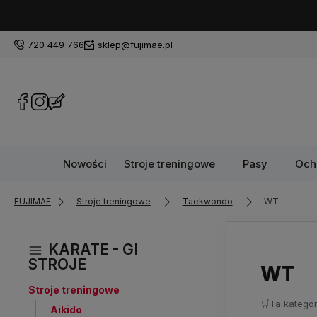
720 449 766
sklep@fujimae.pl
Nowości
Stroje treningowe
Pasy
Och
FUJIMAE
Stroje treningowe
Taekwondo
WT
KARATE - GI
STROJE
WT
Stroje treningowe
🛒
Ta kategor
Aikido