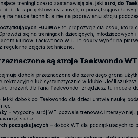
jące treningi często zastanawiają się, jaki
strój do Ta
st dobok zaprojektowany z myślą o początkujących: wygo
ię na nauce technik, a nie na poprawianiu stroju podczas
początkujących FUJIMAE
to propozycja dla osób, które
prawdzi się na treningach dziecięcych, młodzieżowych i 
zebom klubów Taekwondo WT. To dobry wybór na pierwsz
 regularne zajęcia techniczne.
przeznaczone są stroje Taekwondo WT
ejmuje doboki przeznaczone dla szerokiego grona użyt
e rekreacyjnie lub systematycznie w klubie. Jeśli szukas
jako prezent dla fana Taekwondo, znajdziesz tu modele 
 lekki dobok do Taekwondo dla dzieci ułatwia naukę pod
nięć.
eży
– wygodny strój WT pozwala trenować intensywniej, 
ewność siebie.
ych początkujących
– dobok WT dla początkujących to pr