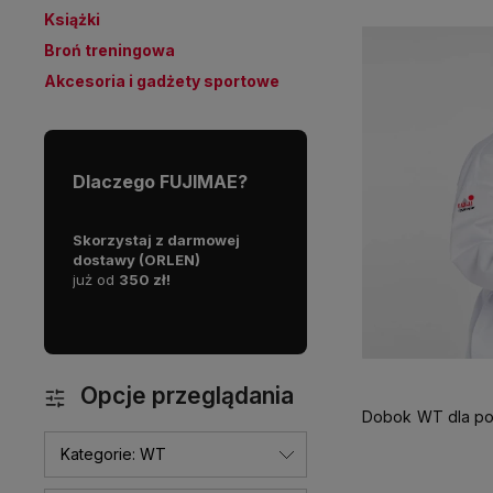
Książki
Broń treningowa
Akcesoria i gadżety sportowe
Dlaczego FUJIMAE?
rodukty są
Skorzystaj z darmowej
Jesteśmy pasjonatami i
P
dlatego
dostawy (ORLEN)
praktykami sztuk walk.
a
już od
350 zł!
a
awę!
p
Opcje przeglądania
Dobok WT dla po
Kategorie: WT