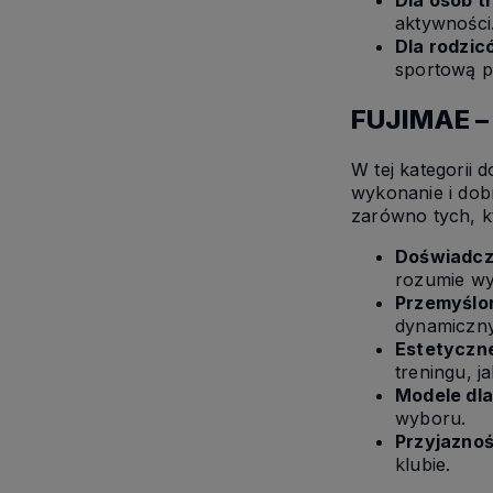
Dla osób t
aktywności
Dla rodzicó
sportową pa
FUJIMAE –
W tej kategorii 
wykonanie i dob
zarówno tych, kt
Doświadcz
rozumie wy
Przemyślon
dynamiczny
Estetyczn
treningu, j
Modele dl
wyboru.
Przyjaznoś
klubie.