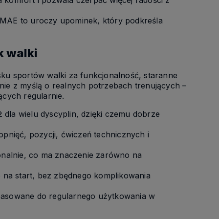
 komfort i pozwala czerpać więcej radości z
MAE to uroczy upominek, który podkreśla
 walki
sku sportów walki za funkcjonalność, staranne
nie z myślą o realnych potrzebach trenujących –
ących regularnie.
 dla wielu dyscyplin, dzięki czemu dobrze
nięć, pozycji, ćwiczeń technicznych i
sjonalnie, co ma znaczenie zarówno na
 na start, bez zbędnego komplikowania
opasowane do regularnego użytkowania w