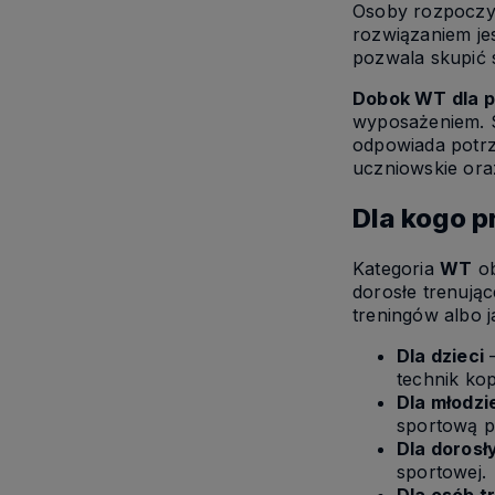
Osoby rozpoczyna
rozwiązaniem je
pozwala skupić s
Dobok WT dla 
wyposażeniem. S
odpowiada potr
uczniowskie oraz
Dla kogo 
Kategoria
WT
ob
dorosłe trenując
treningów albo 
Dla dzieci
–
technik kop
Dla młodzi
sportową p
Dla dorosł
sportowej.