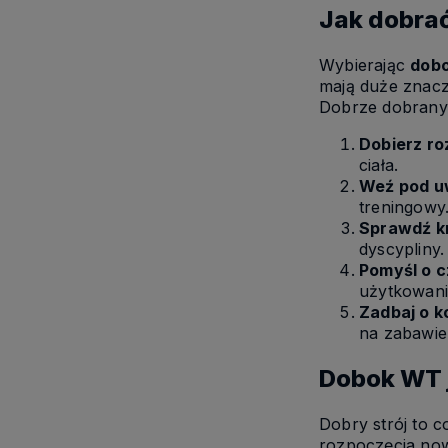
Jak dobra
Wybierając
dob
mają duże znacz
Dobrze dobrany 
Dobierz ro
ciała.
Weź pod u
treningowy
Sprawdź k
dyscypliny.
Pomyśl o c
użytkowani
Zadbaj o k
na zabawie
Dobok WT j
Dobry strój to 
rozpoczęcia nowe