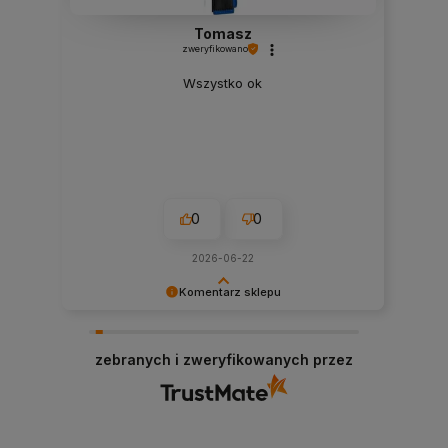
Tomasz
zweryfikowano
Wszystko ok
0
0
2026-06-22
Komentarz sklepu
Dziękujemy za tak pozytywną opinię - to czysta
przyjemność obsługiwać takich klientów!
zebranych i zweryfikowanych przez
Doceniamy czas i wysiłek włożony w podzielenie
się z nami Twoimi doświadczeniami. Do
zobaczenia!