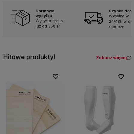
Darmowa
Szybka dos
wysyłka
Wysyłka w
Wysyłka gratis
24/48h w dni
już od 350 zł
robocze
Hitowe produkty!
Zobacz więcej
Do ulubionych
Do ulubi