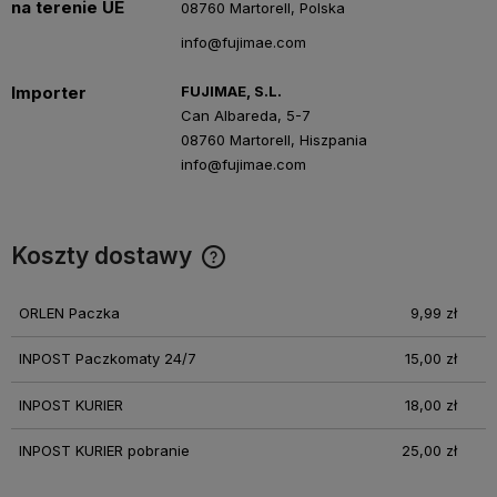
na terenie UE
08760 Martorell, Polska
info@fujimae.com
Importer
FUJIMAE, S.L.
Can Albareda, 5-7
08760 Martorell, Hiszpania
info@fujimae.com
Koszty dostawy
Cena nie zawiera ewentualnych kosztów płatności
ORLEN Paczka
9,99 zł
INPOST Paczkomaty 24/7
15,00 zł
INPOST KURIER
18,00 zł
INPOST KURIER pobranie
25,00 zł