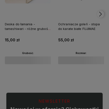
Deska do łamania -
Ochraniacze goleń - stopa
tameshiwari - różne grubości
do karate białe FUJIMAE
FUJIMAE
15,00 zł
55,00 zł
Grubość:
Rozmiar:
Do koszyka
Do koszyka
NEWSLETTER