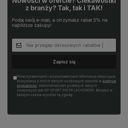
Nowości w ofercie? Ciekawostki
z branży? Tak, tak i TAK!
Podaj swój e-mail, a otrzymasz rabat 5% na
najbliższe zakupy!
Zapisz się
Przeczytałem(am) i zrozumiałem(am) informacje dotyczące
korzystania z moich danych osobowych zawarte w
polityce
prywatności
. Administratorem podanych danych
osobowych jest KP SPORT PIOTR LACHOWSKI. Możesz w
każdym czasie wycofać tę zgodę.