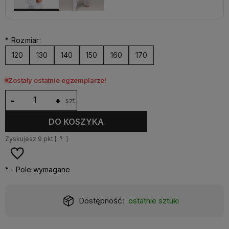
*
Rozmiar:
120
130
140
150
160
170
Zostały ostatnie egzemplarze!
-
+
szt.
DO KOSZYKA
Zyskujesz
9
pkt [
?
]
*
- Pole wymagane
Dostępność:
ostatnie sztuki