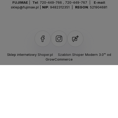
FUJIMAE
|
Tel
:
720-449-766
,
720-449-767
|
E-mail
:
sklep@fujimae.pl
|
NIP
: 9482312351 |
REGON
: 521904681
Sklep internetowy Shoper.pl
Szablon Shoper Modern 3.0™
od
GrowCommerce