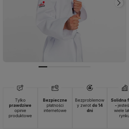
Tylko
Bezpieczne
Bezproblemow
Solidna 
prawdziwe
płatności
y zwrot
do 14
-
jeste
opinie
internetowe
dni
wiele la
produktowe
rynk