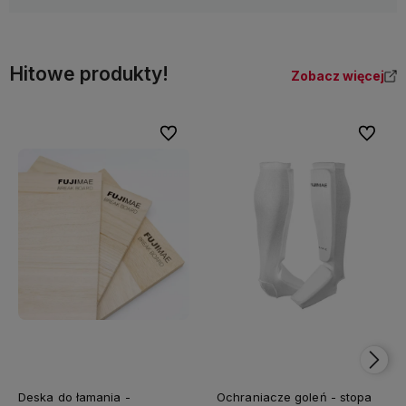
Hitowe produkty!
Zobacz więcej
Do ulubionych
Do ulubi
Deska do łamania -
Ochraniacze goleń - stopa