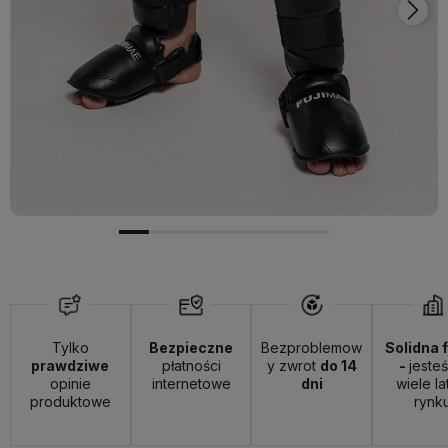
Tylko
Bezpieczne
Bezproblemow
Solidna 
prawdziwe
płatności
y zwrot
do 14
-
jeste
opinie
internetowe
dni
wiele la
produktowe
rynk