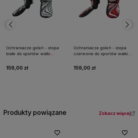
Ochraniacze goleń - stopa
Ochraniacze goleń - stopa
białe do sportów walki
czerwone do sportów walki
Radikal 3.0 FUJIMAE
Radikal 3.0 FUJIMAE
159,00 zł
159,00 zł
Do koszyka
Do koszyka
Produkty powiązane
Zobacz więcej
Do ulubionych
Do ulubi