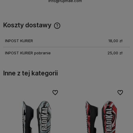
info@fujimae.com
Koszty dostawy
Cena nie zawiera ewentualnych kosztów płatności
INPOST KURIER
18,00 zł
INPOST KURIER pobranie
25,00 zł
Inne z tej kategorii
bionych
bionych
Do ulubionych
Do ulubionych
Do ulubi
Do ulubi