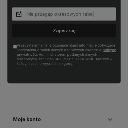
Zapisz się
Przeczytałem(am) i zrozumiałem(am) informacje dotyczące
korzystania z moich danych osobowych zawarte w
polityce
prywatności
. Administratorem podanych danych
osobowych jest KP SPORT PIOTR LACHOWSKI. Możesz w
każdym czasie wycofać tę zgodę.
Moje konto