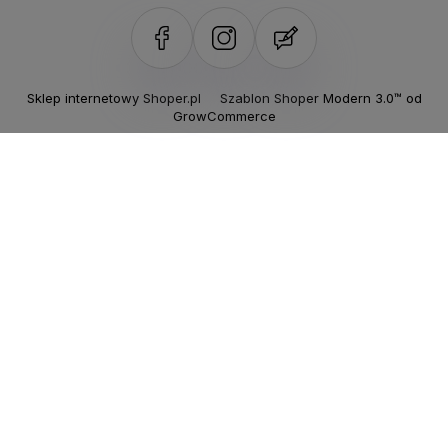
Sklep internetowy Shoper.pl
Szablon Shoper Modern 3.0™
od
GrowCommerce