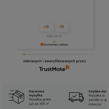
0
0
2026-06-22
Komentarz sklepu
Dziękujemy za tak pozytywną opinię - to czysta
przyjemność obsługiwać takich klientów!
zebranych i zweryfikowanych przez
Doceniamy czas i wysiłek włożony w podzielenie
się z nami Twoimi doświadczeniami. Do
zobaczenia!
Darmowa
Szybka dos
wysyłka
Wysyłka w
Wysyłka gratis
24/48h w dni
już od 350 zł
robocze