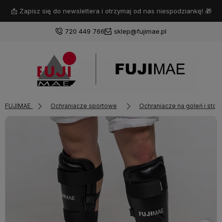
📩 Zapisz się do newslettera i otrzymaj od nas niespodziankę! 🎁
720 449 766
sklep@fujimae.pl
Zaloguj się
FUJIMAE
Ochraniacze sportowe
Ochraniacze na goleń i stop
Załóż konto
Wybierz coś dla siebie z naszej aktualnej oferty lub zaloguj
się, aby przywrócić dodane produkty do listy z poprzedniej
sesji.