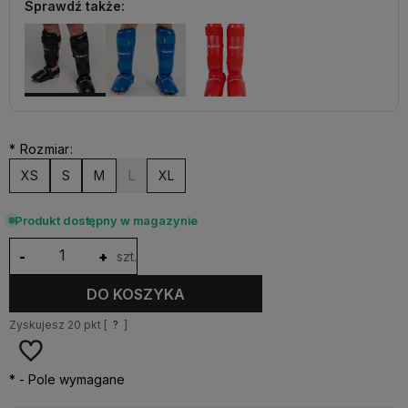
Sprawdź także:
*
Rozmiar:
XS
S
M
L
XL
Produkt dostępny w magazynie
-
+
szt.
DO KOSZYKA
Zyskujesz
20
pkt [
?
]
*
- Pole wymagane