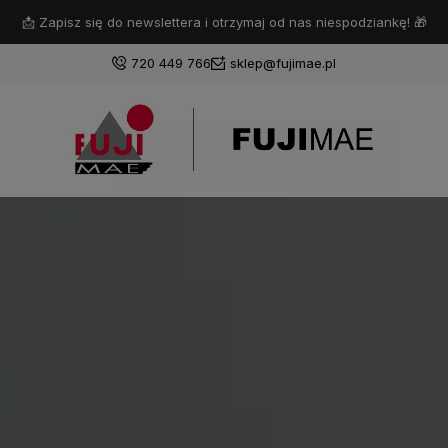
📩 Zapisz się do newslettera i otrzymaj od nas niespodziankę! 🎁
720 449 766
sklep@fujimae.pl
Zaloguj się
Załóż konto
Wybierz coś dla siebie z naszej aktualnej oferty lub
zaloguj się, aby przywrócić dodane produkty do listy
z poprzedniej sesji.