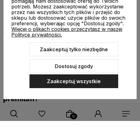
pomagają nam dostosować ofertę do Twoich
stabilność mankietu. W dłuższej perspektywie mogą być
potrzeb. Możesz zaakceptować wykorzystanie
przez nas wszystkich tych plików i przejść do
bardziej opłacalne niż kilka tańszych par kupowanych
sklepu lub dostosować użycie plików do swoich
co sezon.
preferencji, wybierając opcję "Dostosuj zgody".
Więcej o plikach cookies przeczytasz w naszej
W sklepie warto zwrócić uwagę na kategorię
rękawic
Polityce prywatności.
bokserskich PRO
. Dla osób szukających skórzanego
Zaakceptuj tylko niezbędne
modelu treningowego ciekawą propozycją mogą być
rękawice bokserskie skórzane czarne ProSeries 2.0
Dostosuj zgody
FUJIMAE
, a do sparingów warto rozważyć
skórzane
rękawice bokserskie Sparring FUJIMAE
.
Zaakceptuj wszystkie
Na co uważać przy zakupie rękawic
premium?
Wyższa cena nie zawsze automatycznie oznacza
najlepszy wybór dla konkretnego użytkownika.
Rękawice bokserskie profesjonalne trzeba dopasować
do stylu treningu, oczekiwań i realnego zastosowania.