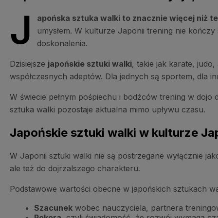
J
apońska sztuka walki to znacznie więcej niż 
umysłem. W kulturze Japonii trening nie kończy
doskonalenia.
Dzisiejsze
japońskie sztuki walki
, takie jak karate, jud
współczesnych adeptów. Dla jednych są sportem, dla in
W świecie pełnym pośpiechu i bodźców trening w dojo da
sztuka walki pozostaje aktualna mimo upływu czasu.
Japońskie sztuki walki w kulturze Ja
W Japonii sztuki walki nie są postrzegane wyłącznie jako
ale też do dojrzalszego charakteru.
Podstawowe wartości obecne w japońskich sztukach wal
Szacunek
wobec nauczyciela, partnera treningow
Pokora
, czyli świadomość, że rozwój wymaga czas