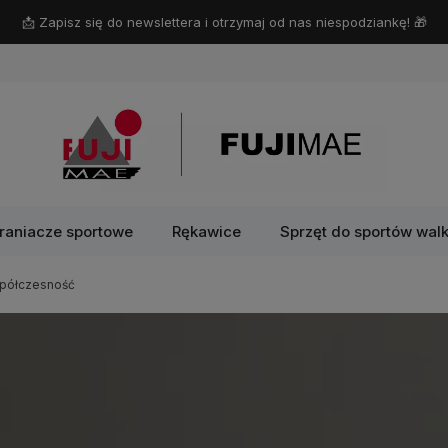
📩 Zapisz się do newslettera i otrzymaj od nas niespodziankę! 🎁
raniacze sportowe
Rękawice
Sprzęt do sportów walk
współczesność