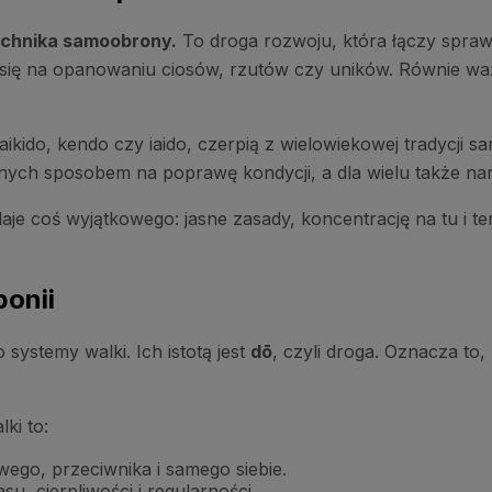
technika samoobrony.
To droga rozwoju, która łączy spraw
 się na opanowaniu ciosów, rzutów czy uników. Równie waż
o, aikido, kendo czy iaido, czerpią z wielowiekowej tradycji
nych sposobem na poprawę kondycji, a dla wielu także na
je coś wyjątkowego: jasne zasady, koncentrację na tu i t
ponii
 systemy walki. Ich istotą jest
dō
, czyli droga. Oznacza to,
ki to:
ego, przeciwnika i samego siebie.
u, cierpliwości i regularności.