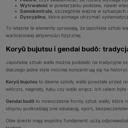
Wytrwałość
w powtarzaniu podstaw, nawet wtedy,
Samokontrola
, szczególnie ważna w sytuacjach st
Dyscyplina
, która pomaga utrzymać systematycz
To właśnie te elementy sprawiają, że japońskie sztuki wa
wartościowej aktywności fizycznej.
Koryū bujutsu i gendai budō: trady
Japońskie sztuki walki można podzielić na tradycyjne 
dlaczego jedne style mocniej koncentrują się na history
Koryū bujutsu
to dawne szkoły walki powstałe przed re
włóczni, naginaty, łuku czy walki wręcz. Ich celem była
Gendai budō
to nowoczesne formy sztuk walki, które ro
stopniu podkreślają one edukację, sport, bezpieczeńst
Obie ścieżki mają wspólny fundament: uczą odpowiedzia