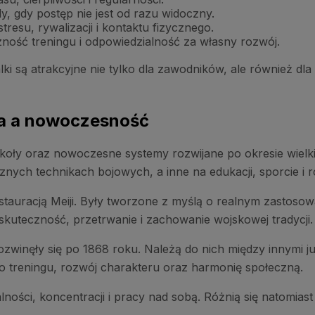
 gdy postęp nie jest od razu widoczny.
resu, rywalizacji i kontaktu fizycznego.
ność treningu i odpowiedzialność za własny rozwój.
lki są atrakcyjne nie tylko dla zawodników, ale również dla
cja a nowoczesność
szkoły oraz nowoczesne systemy rozwijane po okresie wiel
cznych technikach bojowych, a inne na edukacji, sporcie i 
stauracją Meiji. Były tworzone z myślą o realnym zastosow
 skuteczność, przetrwanie i zachowanie wojskowej tradycji.
zwinęły się po 1868 roku. Należą do nich między innymi j
wo treningu, rozwój charakteru oraz harmonię społeczną.
lności, koncentracji i pracy nad sobą. Różnią się natom