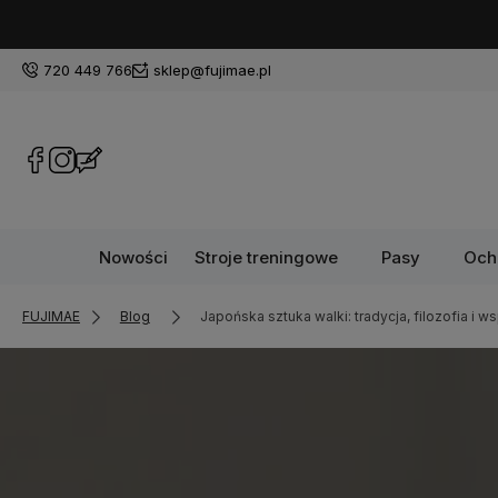
720 449 766
sklep@fujimae.pl
Nowości
Stroje treningowe
Pasy
Och
FUJIMAE
Blog
Japońska sztuka walki: tradycja, filozofia i 