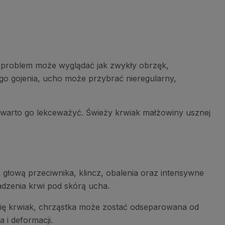
 problem może wyglądać jak zwykły obrzęk,
wego gojenia, ucho może przybrać nieregularny,
e warto go lekceważyć. Świeży krwiak małżowiny usznej
sk głową przeciwnika, klincz, obalenia oraz intensywne
dzenia krwi pod skórą ucha.
się krwiak, chrząstka może zostać odseparowana od
 i deformacji.