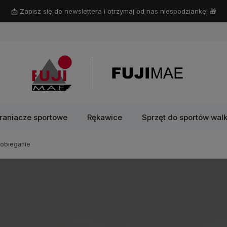
📩 Zapisz się do newslettera i otrzymaj od nas niespodziankę! 🎁
raniacze sportowe
Rękawice
Sprzęt do sportów walk
pobieganie