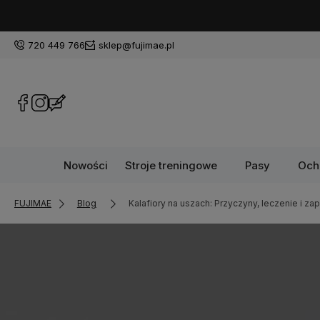
720 449 766
sklep@fujimae.pl
Nowości
Stroje treningowe
Pasy
Och
FUJIMAE
Blog
Kalafiory na uszach: Przyczyny, leczenie i za