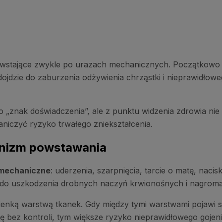
powstające zwykle po urazach mechanicznych. Początkowo
 dojdzie do zaburzenia odżywienia chrząstki i nieprawidło
o „znak doświadczenia”, ale z punktu widzenia zdrowia ni
niczyć ryzyko trwałego zniekształcenia.
hanizm powstawania
 mechaniczne
: uderzenia, szarpnięcia, tarcie o matę, naci
 do uszkodzenia drobnych naczyń krwionośnych i nagroma
cienką warstwą tkanek. Gdy między tymi warstwami pojawi 
ę bez kontroli, tym większe ryzyko nieprawidłowego gojenia