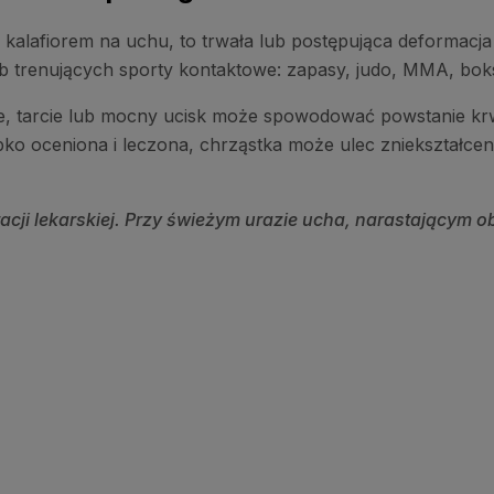
kalafiorem na uchu, to trwała lub postępująca deformacja 
 trenujących sporty kontaktowe: zapasy, judo, MMA, boks
ie, tarcie lub mocny ucisk może spowodować powstanie krw
ko oceniona i leczona, chrząstka może ulec zniekształceni
tacji lekarskiej. Przy świeżym urazie ucha, narastającym o