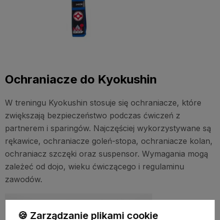
Ochraniacze do Kyokushin
W treningu Kyokushin stosuje się ochraniacze, które
zwiększają bezpieczeństwo podczas ćwiczeń z
partnerem i sparingów. Najczęściej wykorzystywane są
rękawice, ochraniacze goleń-stopa, ochraniacze kolan,
ochraniacz szczęki oraz suspensor. Wymagania mogą
zależeć od dojo, wieku ćwiczącego i regulaminu
zawodów.
🍪 Zarządzanie plikami cookie