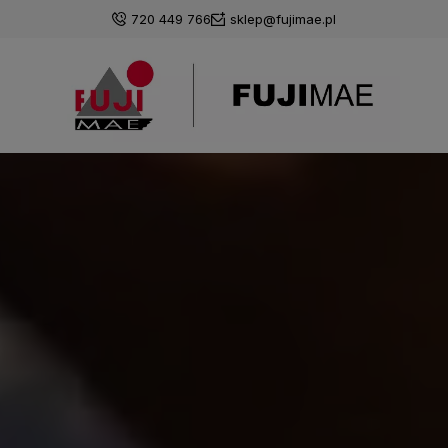
720 449 766
sklep@fujimae.pl
Zaloguj się
Załóż konto
Wybierz coś dla siebie z naszej aktualnej oferty lub
zaloguj się, aby przywrócić dodane produkty do listy
z poprzedniej sesji.