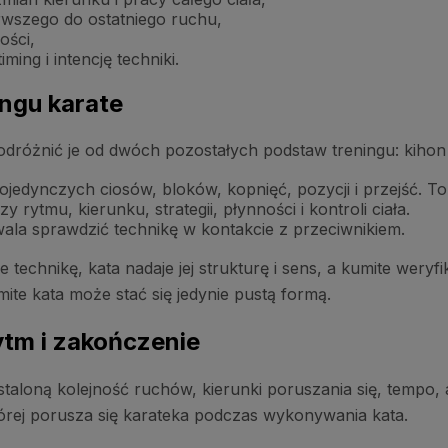
rwszego do ostatniego ruchu,
ości,
ing i intencję techniki.
ningu karate
dróżnić je od dwóch pozostałych podstaw treningu: kihon 
edynczych ciosów, bloków, kopnięć, pozycji i przejść. To 
rytmu, kierunku, strategii, płynności i kontroli ciała.
ala sprawdzić technikę w kontakcie z przeciwnikiem.
 technikę, kata nadaje jej strukturę i sens, a kumite weryf
kumite kata może stać się jedynie pustą formą.
ytm i zakończenie
ustaloną kolejność ruchów, kierunki poruszania się, temp
 której porusza się karateka podczas wykonywania kata.