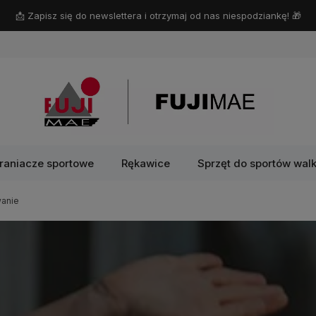
📩 Zapisz się do newslettera i otrzymaj od nas niespodziankę! 🎁
raniacze sportowe
Rękawice
Sprzęt do sportów walk
wanie