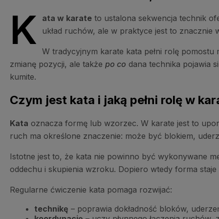
K
ata w karate
to ustalona sekwencja technik o
układ ruchów, ale w praktyce jest to znacznie 
W tradycyjnym karate kata pełni rolę pomostu
zmianę pozycji, ale także
po co
dana technika pojawia si
kumite.
Czym jest kata i jaką pełni rolę w ka
Kata
oznacza formę lub wzorzec. W karate jest to upo
ruch ma określone znaczenie: może być blokiem, uderze
Istotne jest to, że kata nie powinno być wykonywane mec
oddechu i skupienia wzroku. Dopiero wtedy forma staje 
Regularne ćwiczenie kata pomaga rozwijać:
technikę
– poprawia dokładność bloków, uderzeń,
koordynację
– uczy płynnego łączenia ruchów, zm