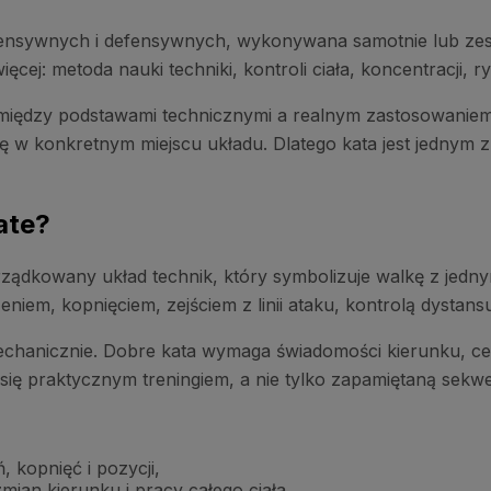
fensywnych i defensywnych, wykonywana samotnie lub zes
więcej: metoda nauki techniki, kontroli ciała, koncentracj
 między podstawami technicznymi a realnym zastosowaniem
ę w konkretnym miejscu układu. Dlatego kata jest jednym 
rate?
rządkowany układ technik, który symbolizuje walkę z jed
niem, kopnięciem, zejściem z linii ataku, kontrolą dystan
hanicznie. Dobre kata wymaga świadomości kierunku, celu t
się praktycznym treningiem, a nie tylko zapamiętaną sekwe
 kopnięć i pozycji,
ian kierunku i pracy całego ciała,