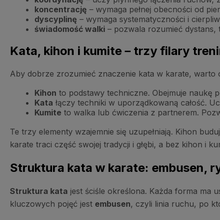
koncentrację
– wymaga pełnej obecności od pie
dyscyplinę
– wymaga systematyczności i cierpliw
świadomość walki
– pozwala rozumieć dystans, tim
Kata, kihon i kumite – trzy filary tre
Aby dobrze zrozumieć znaczenie kata w karate, warto o
Kihon
to podstawy techniczne. Obejmuje naukę poj
Kata
łączy techniki w uporządkowaną całość. Uczy 
Kumite
to walka lub ćwiczenia z partnerem. Pozw
Te trzy elementy wzajemnie się uzupełniają. Kihon buduje
karate traci część swojej tradycji i głębi, a bez kihon i 
Struktura kata w karate: embusen, r
Struktura kata
jest ściśle określona. Każda forma ma 
kluczowych pojęć jest
embusen
, czyli linia ruchu, po