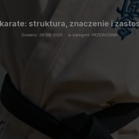
karate: struktura, znaczenie i zast
Dodano:
26-08-2025
·
w kategorii:
PRZEWODNIK