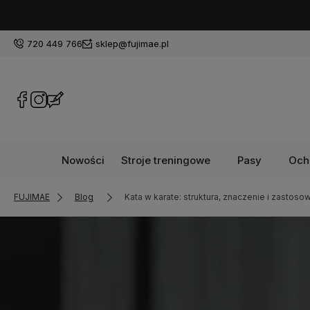
720 449 766
sklep@fujimae.pl
Nowości
Stroje treningowe
Pasy
Och
FUJIMAE
Blog
Kata w karate: struktura, znaczenie i zastoso