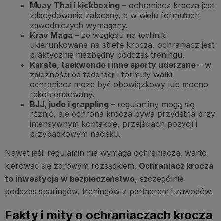
Muay Thai i kickboxing
– ochraniacz krocza jest
zdecydowanie zalecany, a w wielu formułach
zawodniczych wymagany.
Krav Maga
– ze względu na techniki
ukierunkowane na strefę krocza, ochraniacz jest
praktycznie niezbędny podczas treningu.
Karate, taekwondo i inne sporty uderzane
– w
zależności od federacji i formuły walki
ochraniacz może być obowiązkowy lub mocno
rekomendowany.
BJJ, judo i grappling
– regulaminy mogą się
różnić, ale ochrona krocza bywa przydatna przy
intensywnym kontakcie, przejściach pozycji i
przypadkowym nacisku.
Nawet jeśli regulamin nie wymaga ochraniacza, warto
kierować się zdrowym rozsądkiem.
Ochraniacz krocza
to inwestycja w bezpieczeństwo
, szczególnie
podczas sparingów, treningów z partnerem i zawodów.
Fakty i mity o ochraniaczach krocza