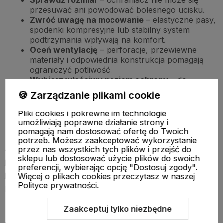
przesuwać ani powodować bolesnego ucisku.
Zwróć uwagę na mocowanie
– elastyczne pasy,
spodenki kompresyjne lub stabilny system
podtrzymania wpływają na komfort.
Oceń wentylację
– perforacje, przewiewne
materiały i odpowiednia konstrukcja pomagają
ograniczyć potliwość.
Wybierz właściwy poziom ochrony
– do
intensywnych sparingów lepsze będą modele
🍪 Zarządzanie plikami cookie
bardziej zabudowane i odporne na uderzenia.
Skonsultuj wybór z trenerem
– szczególnie jeśli
Pliki cookies i pokrewne im technologie
dopiero zaczynasz treningi lub przygotowujesz
umożliwiają poprawne działanie strony i
się do zawodów.
pomagają nam dostosować ofertę do Twoich
potrzeb. Możesz zaakceptować wykorzystanie
Jeżeli trenujesz regularnie, nie traktuj ochraniacza jako
przez nas wszystkich tych plików i przejść do
sklepu lub dostosować użycie plików do swoich
jednorazowego zakupu na lata. Sprzęt zużywa się, a
preferencji, wybierając opcję "Dostosuj zgody".
jego właściwości ochronne mogą się zmniejszać wraz z
Więcej o plikach cookies przeczytasz w naszej
Polityce prywatności.
pęknięciami, deformacją lub utratą elastyczności.
Zaakceptuj tylko niezbędne
Norma EN 13277-5 i