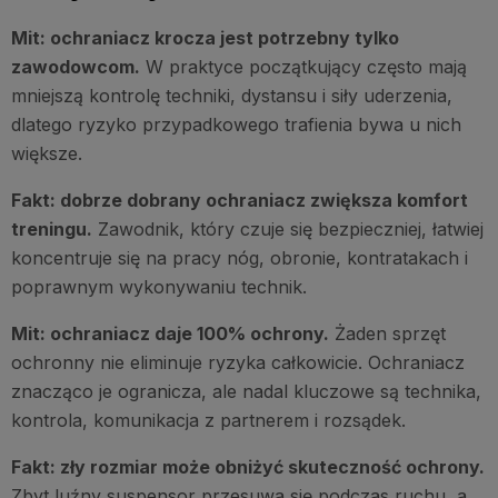
Mit: ochraniacz krocza jest potrzebny tylko
zawodowcom.
W praktyce początkujący często mają
mniejszą kontrolę techniki, dystansu i siły uderzenia,
dlatego ryzyko przypadkowego trafienia bywa u nich
większe.
Fakt: dobrze dobrany ochraniacz zwiększa komfort
treningu.
Zawodnik, który czuje się bezpieczniej, łatwiej
koncentruje się na pracy nóg, obronie, kontratakach i
poprawnym wykonywaniu technik.
Mit: ochraniacz daje 100% ochrony.
Żaden sprzęt
ochronny nie eliminuje ryzyka całkowicie. Ochraniacz
znacząco je ogranicza, ale nadal kluczowe są technika,
kontrola, komunikacja z partnerem i rozsądek.
Fakt: zły rozmiar może obniżyć skuteczność ochrony.
Zbyt luźny suspensor przesuwa się podczas ruchu, a