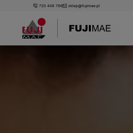
720 449 766
sklep@fujimae.pl
Zaloguj się
Załóż konto
Wybierz coś dla siebie z naszej aktualnej oferty lub
zaloguj się, aby przywrócić dodane produkty do listy
z poprzedniej sesji.