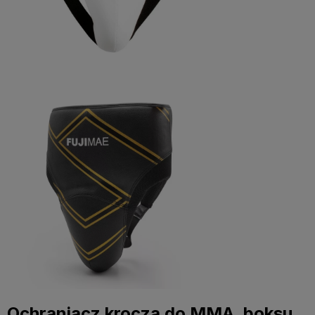
Ochraniacz krocza do MMA, boksu,