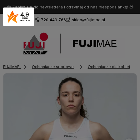
📩 Zapisz się do newslettera i otrzymaj od nas niespodziankę! 🎁
4.9
720 449 766
sklep@fujimae.pl
OCENA
PRODUKTU
Zaloguj się
FUJIMAE
Ochraniacze sportowe
Ochraniacze dla kobiet
Załóż konto
Wybierz coś dla siebie z naszej aktualnej oferty lub zaloguj
się, aby przywrócić dodane produkty do listy z poprzedniej
sesji.