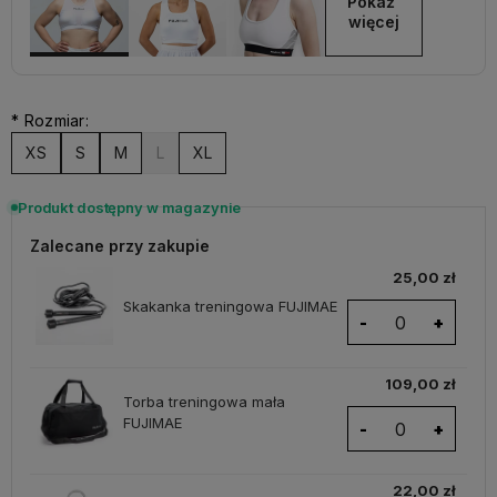
Pokaż 
więcej
*
Rozmiar:
XS
S
M
L
XL
Produkt dostępny w magazynie
Zalecane przy zakupie
25,00 zł
Skakanka treningowa FUJIMAE
-
+
109,00 zł
Torba treningowa mała
FUJIMAE
-
+
22,00 zł