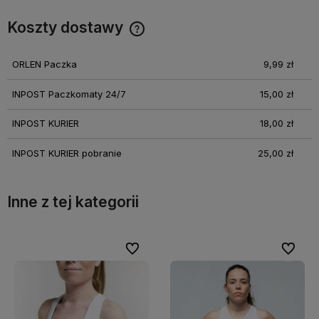
Koszty dostawy
Cena nie zawiera ewentualnych kosztów płatności
ORLEN Paczka
9,99 zł
INPOST Paczkomaty 24/7
15,00 zł
INPOST KURIER
18,00 zł
INPOST KURIER pobranie
25,00 zł
Inne z tej kategorii
bionych
bionych
Do ulubionych
Do ulubionych
Do ulubi
Do ulubi