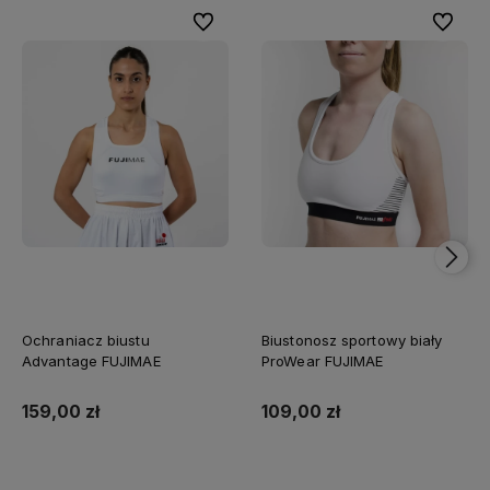
Do ulubionych
Do ulubi
Ochraniacz biustu
Biustonosz sportowy biały
Advantage FUJIMAE
ProWear FUJIMAE
159,00 zł
109,00 zł