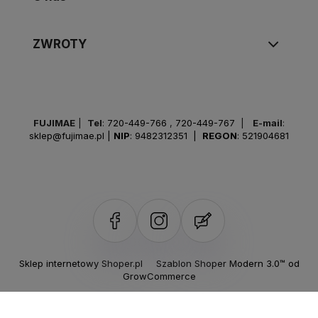
ZWROTY
FUJIMAE
|
Tel
:
720-449-766
,
720-449-767
|
E-mail
:
sklep@fujimae.pl
|
NIP
: 9482312351 |
REGON
: 521904681
Sklep internetowy Shoper.pl
Szablon Shoper Modern 3.0™
od
GrowCommerce