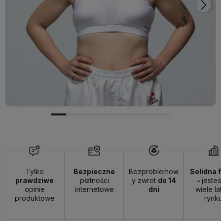
Tylko
Bezpieczne
Bezproblemow
Solidna 
prawdziwe
płatności
y zwrot
do 14
-
jeste
opinie
internetowe
dni
wiele la
produktowe
rynk