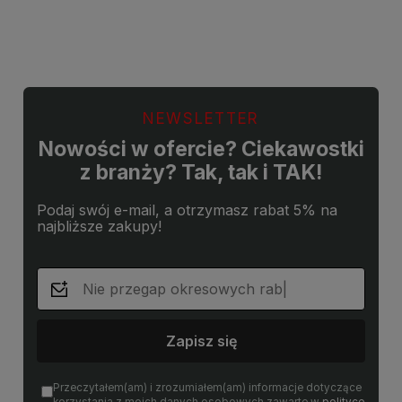
Do koszyka
Do koszyka
NEWSLETTER
Nowości w ofercie? Ciekawostki
z branży? Tak, tak i TAK!
Podaj swój e-mail, a otrzymasz rabat 5% na
najbliższe zakupy!
Zapisz się
Przeczytałem(am) i zrozumiałem(am) informacje dotyczące
korzystania z moich danych osobowych zawarte w
polityce