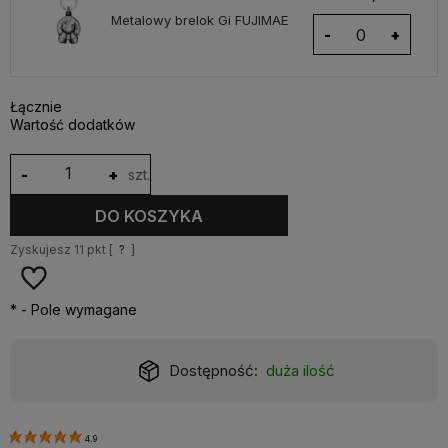
Metalowy brelok Gi FUJIMAE
-
+
Łącznie
Wartość dodatków
-
+
szt.
DO KOSZYKA
Zyskujesz
11
pkt [
?
]
*
- Pole wymagane
Dostępność:
duża ilość
4.9