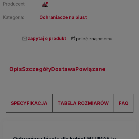
Producent:
Kategoria:
Ochraniacze na biust
zapytaj o produkt
poleć znajomemu
Opis
Szczegóły
Dostawa
Powiązane
SPECYFIKACJA
TABELA ROZMIARÓW
FAQ
Ochraniacz biustu dla kobiet FUJIMAE
to