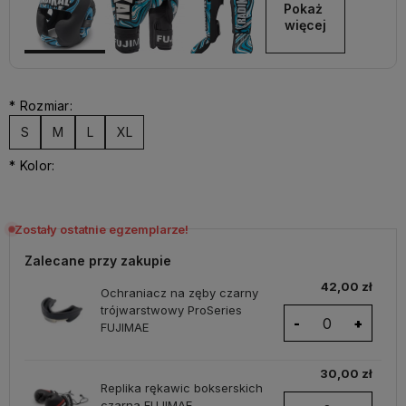
Pokaż 
więcej
*
Rozmiar:
S
M
L
XL
*
Kolor:
Zostały ostatnie egzemplarze!
Zalecane przy zakupie
42,00 zł
Ochraniacz na zęby czarny
trójwarstwowy ProSeries
-
+
FUJIMAE
30,00 zł
Replika rękawic bokserskich
czarna FUJIMAE