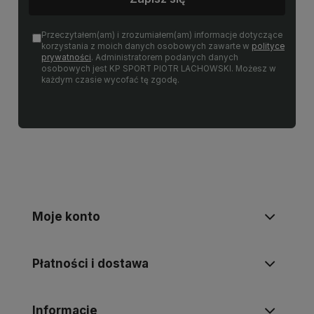
Przeczytałem(am) i zrozumiałem(am) informacje dotyczące
korzystania z moich danych osobowych zawarte w
polityce
prywatności
. Administratorem podanych danych
osobowych jest KP SPORT PIOTR LACHOWSKI. Możesz w
każdym czasie wycofać tę zgodę.
Moje konto
Płatności i dostawa
Informacje