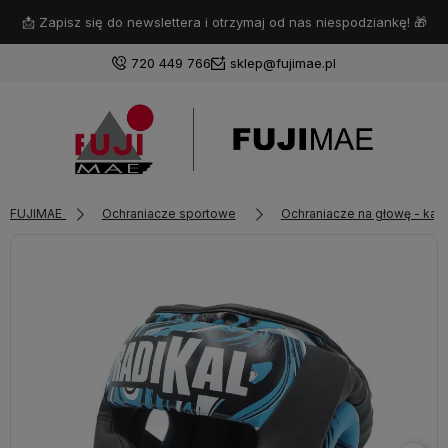
📩 Zapisz się do newslettera i otrzymaj od nas niespodziankę! 🎁
720 449 766
sklep@fujimae.pl
Zaloguj się
FUJIMAE
Ochraniacze sportowe
Ochraniacze na głowę - kask
Załóż konto
Wybierz coś dla siebie z naszej aktualnej oferty lub zaloguj
się, aby przywrócić dodane produkty do listy z poprzedniej
sesji.