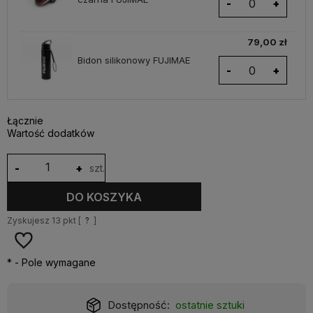
-
+
79,00 zł
Bidon silikonowy FUJIMAE
-
+
Łącznie
Wartość dodatków
-
+
szt.
DO KOSZYKA
Zyskujesz
13
pkt [
?
]
*
- Pole wymagane
Dostępność:
ostatnie sztuki