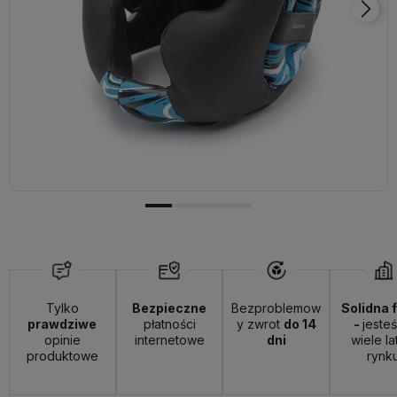
Tylko
Bezpieczne
Bezproblemow
Solidna 
prawdziwe
płatności
y zwrot
do 14
-
jeste
opinie
internetowe
dni
wiele la
produktowe
rynk