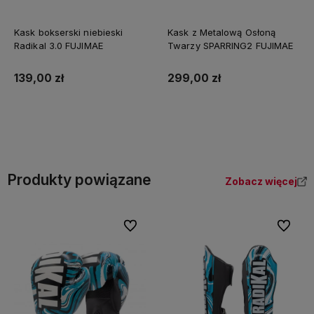
Kask bokserski niebieski
Kask z Metalową Osłoną
Radikal 3.0 FUJIMAE
Twarzy SPARRING2 FUJIMAE
139,00 zł
299,00 zł
Do koszyka
Do koszyka
Produkty powiązane
Zobacz więcej
Do ulubionych
Do ulubi