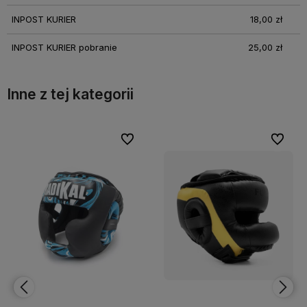
INPOST KURIER
18,00 zł
INPOST KURIER pobranie
25,00 zł
Inne z tej kategorii
bionych
bionych
Do ulubionych
Do ulubionych
Do ulubi
Do ulubi