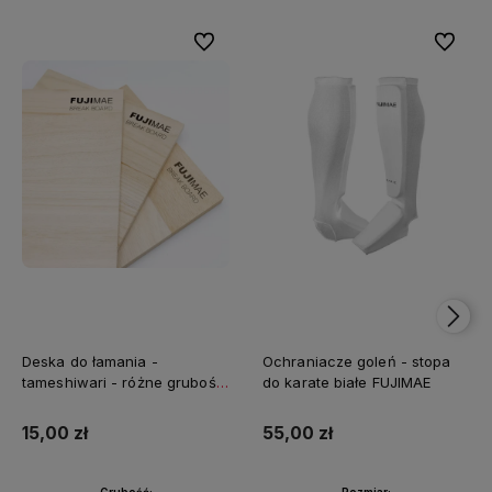
Do ulubionych
Do ulubi
Deska do łamania -
Ochraniacze goleń - stopa
tameshiwari - różne grubości
do karate białe FUJIMAE
FUJIMAE
15,00 zł
55,00 zł