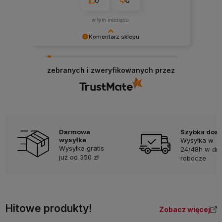
0
0
w tym miesiącu
Komentarz sklepu
Cieszy nas Twoja miła opinia i zaufanie.
Jesteśmy wdzięczni za tak wspaniałych klientów
zebranych i zweryfikowanych przez
jak Ty. Z pozdrowieniami, obsługa sklepu.
Darmowa
Szybka dos
wysyłka
Wysyłka w
Wysyłka gratis
24/48h w dni
już od 350 zł
robocze
Hitowe produkty!
Zobacz więcej