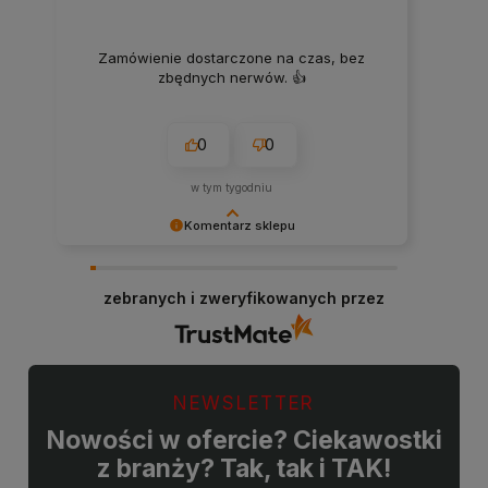
Zamówienie dostarczone na czas, bez
zbędnych nerwów. 👍️
0
0
w tym tygodniu
Komentarz sklepu
Dziękujemy za miłe słowa! Doceniamy czas
poświęcony na podzielenie się z nami Twoim
zebranych i zweryfikowanych przez
doświadczeniem. Jesteśmy szczęśliwi, że mamy
takich klientów. Z pozdrowieniami, obsługa
sklepu.
NEWSLETTER
Nowości w ofercie? Ciekawostki
z branży? Tak, tak i TAK!