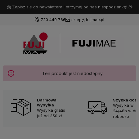
📩 Zapisz się do newslettera i otrzymaj od nas niespodziankę! 🎁
720 449 766
sklep@fujimae.pl
Zaloguj się
Załóż konto
Ten produkt jest niedostępny.
Darmowa
Szybka dos
wysyłka
Wysyłka w
Wybierz coś dla siebie z naszej aktualnej oferty lub
Wysyłka gratis
24/48h w dni
zaloguj się, aby przywrócić dodane produkty do listy
już od 350 zł
robocze
z poprzedniej sesji.