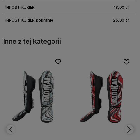
INPOST KURIER
18,00 zł
INPOST KURIER pobranie
25,00 zł
Inne z tej kategorii
bionych
bionych
Do ulubionych
Do ulubionych
Do ulubi
Do ulubi