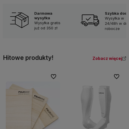
Darmowa
Szybka dos
wysyłka
Wysyłka w
Wysyłka gratis
24/48h w dni
już od 350 zł
robocze
Hitowe produkty!
Zobacz więcej
Do ulubionych
Do ulubi