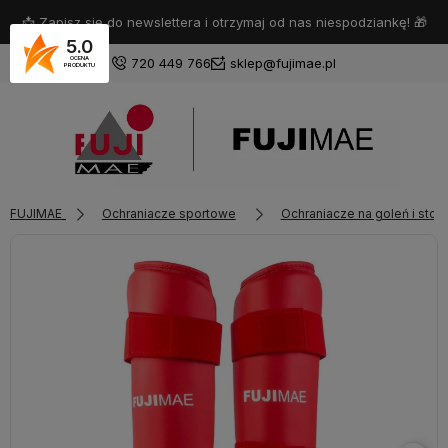
📩 Zapisz się do newslettera i otrzymaj od nas niespodziankę! 🎁
5.0
720 449 766
sklep@fujimae.pl
OCENA
PRODUKTU
Zaloguj się
FUJIMAE
Ochraniacze sportowe
Ochraniacze na goleń i stop
Załóż konto
Wybierz coś dla siebie z naszej aktualnej oferty lub zaloguj
się, aby przywrócić dodane produkty do listy z poprzedniej
sesji.