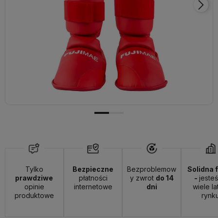
Tylko
Bezpieczne
Bezproblemow
Solidna 
prawdziwe
płatności
y zwrot
do 14
-
jeste
opinie
internetowe
dni
wiele la
produktowe
rynk