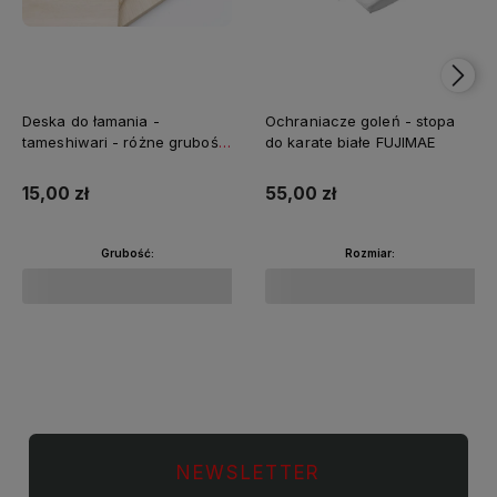
Deska do łamania -
Ochraniacze goleń - stopa
tameshiwari - różne grubości
do karate białe FUJIMAE
FUJIMAE
15,00 zł
55,00 zł
Grubość:
Rozmiar:
Do koszyka
Do koszyka
NEWSLETTER