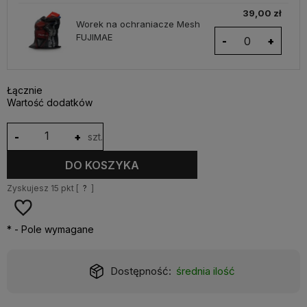
39,00 zł
Worek na ochraniacze Mesh
FUJIMAE
-
+
Łącznie
Wartość dodatków
-
+
szt.
DO KOSZYKA
Zyskujesz
15
pkt [
?
]
*
- Pole wymagane
Dostępność:
średnia ilość