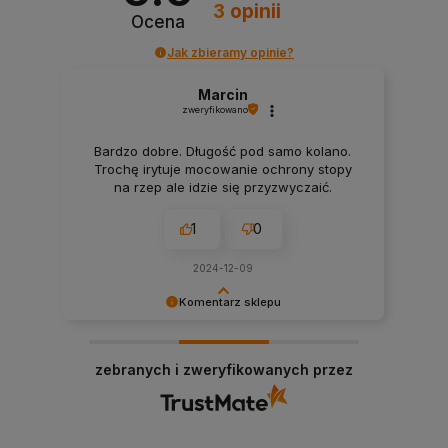
3
opinii
Ocena
Jak zbieramy opinie?
Marcin
zweryfikowano
Bardzo dobre. Długość pod samo kolano.
Trochę irytuje mocowanie ochrony stopy
na rzep ale idzie się przyzwyczaić.
1
0
2024-12-09
Komentarz sklepu
Dziękujemy za miłe słowa! Doceniamy czas
poświęcony na podzielenie się z nami Twoim
zebranych i zweryfikowanych przez
doświadczeniem. Jesteśmy szczęśliwi, że mamy
takich klientów. Z pozdrowieniami, obsługa
sklepu.