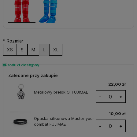
*
Rozmiar:
XS
S
M
L
XL
Produkt dostępny
Zalecane przy zakupie
22,00 zł
Metalowy brelok Gi FUJIMAE
-
+
10,00 zł
Opaska silikonowa Master your
combat FUJIMAE
-
+