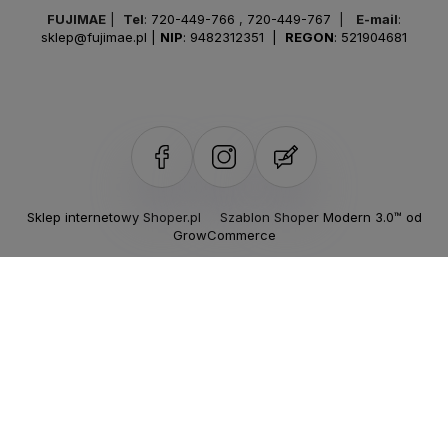
FUJIMAE
|
Tel
:
720-449-766
,
720-449-767
|
E-mail
:
sklep@fujimae.pl
|
NIP
: 9482312351 |
REGON
: 521904681
Sklep internetowy Shoper.pl
Szablon Shoper Modern 3.0™
od
GrowCommerce