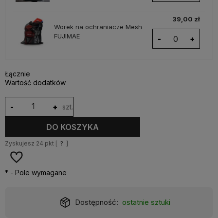
39,00 zł
Worek na ochraniacze Mesh
FUJIMAE
-
+
Łącznie
Wartość dodatków
-
+
szt.
DO KOSZYKA
Zyskujesz
24
pkt [
?
]
*
- Pole wymagane
Dostępność:
ostatnie sztuki