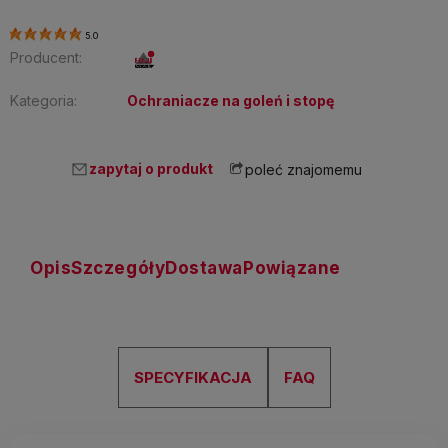
5.0
Producent:
Kategoria:
Ochraniacze na goleń i stopę
zapytaj o produkt
poleć znajomemu
Opis
Szczegóły
Dostawa
Powiązane
SPECYFIKACJA
FAQ