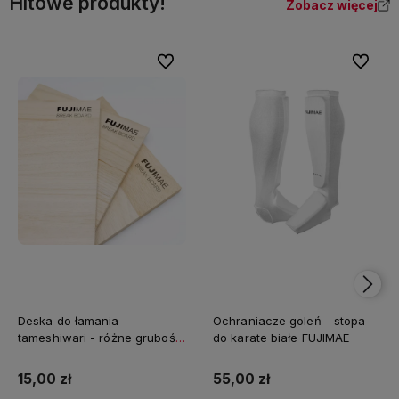
Hitowe produkty!
Zobacz więcej
Do ulubionych
Do ulubi
Deska do łamania -
Ochraniacze goleń - stopa
tameshiwari - różne grubości
do karate białe FUJIMAE
FUJIMAE
15,00 zł
55,00 zł