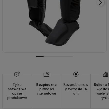
Tylko
Bezpieczne
Bezproblemow
Solidna 
prawdziwe
płatności
y zwrot
do 14
-
jeste
opinie
internetowe
dni
wiele la
produktowe
rynk