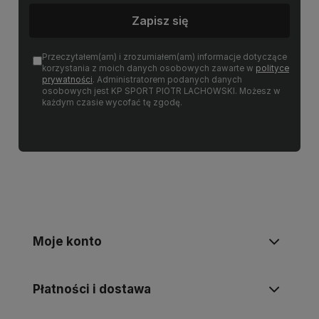
Zapisz się
Przeczytałem(am) i zrozumiałem(am) informacje dotyczące
korzystania z moich danych osobowych zawarte w
polityce
prywatności
. Administratorem podanych danych
osobowych jest KP SPORT PIOTR LACHOWSKI. Możesz w
każdym czasie wycofać tę zgodę.
Moje konto
Płatności i dostawa