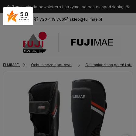
📩 Zapisz się do newslettera i otrzymaj od nas niespodziankę! 🎁
5.0
720 449 766
sklep@fujimae.pl
OCENA
PRODUKTU
Zaloguj się
FUJIMAE
Ochraniacze sportowe
Ochraniacze na goleń i stop
Załóż konto
Wybierz coś dla siebie z naszej aktualnej oferty lub zaloguj
się, aby przywrócić dodane produkty do listy z poprzedniej
sesji.