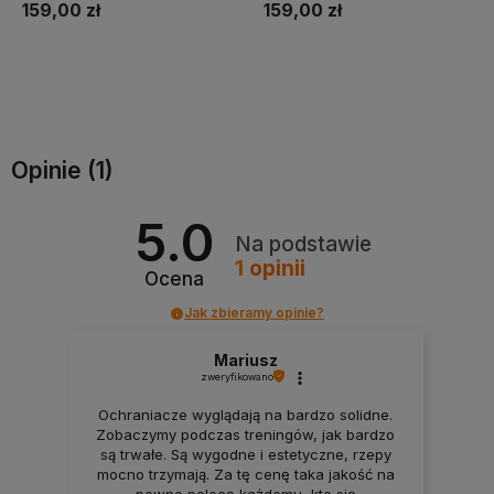
159,00 zł
159,00 zł
Do koszyka
Do koszyka
Opinie
(1)
5.0
Na podstawie
1
opinii
Ocena
Jak zbieramy opinie?
Mariusz
zweryfikowano
Ochraniacze wyglądają na bardzo solidne.
Zobaczymy podczas treningów, jak bardzo
są trwałe. Są wygodne i estetyczne, rzepy
mocno trzymają. Za tę cenę taka jakość na
pewno polecę każdemu, kto się