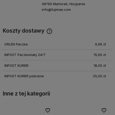
08760 Martorell, Hiszpania
info@fujimae.com
Koszty dostawy
Cena nie zawiera ewentualnych kosztów płatności
ORLEN Paczka
9,99 zł
INPOST Paczkomaty 24/7
15,00 zł
INPOST KURIER
18,00 zł
INPOST KURIER pobranie
25,00 zł
Inne z tej kategorii
bionych
bionych
Do ulubionych
Do ulubionych
Do ulubi
Do ulubi