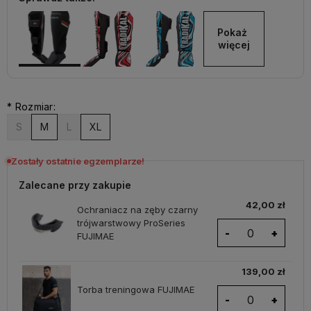
Pokaż 
więcej
*
Rozmiar:
S
M
L
XL
Zostały ostatnie egzemplarze!
Zalecane przy zakupie
42,00 zł
Ochraniacz na zęby czarny
trójwarstwowy ProSeries
-
+
FUJIMAE
139,00 zł
Torba treningowa FUJIMAE
-
+