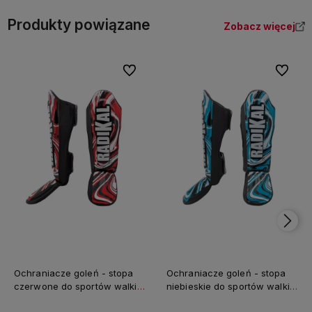
Produkty powiązane
Zobacz więcej
Do ulubionych
Do ulubi
Ochraniacze goleń - stopa
Ochraniacze goleń - stopa
czerwone do sportów walki
niebieskie do sportów walki
Radikal 3.0 FUJIMAE
Radikal 3.0 FUJIMAE