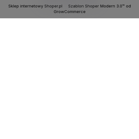
Sklep internetowy Shoper.pl
Szablon Shoper Modern 3.0™
od
GrowCommerce