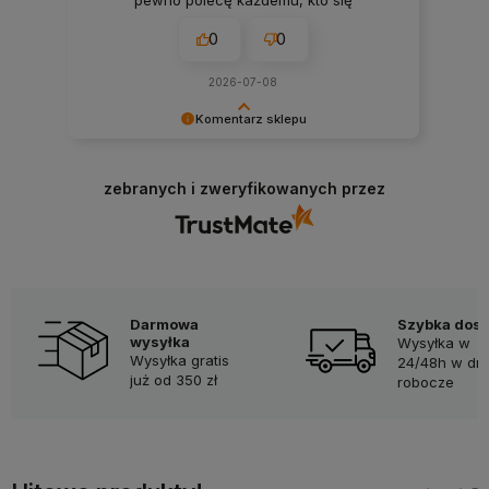
zastanawia nad ich zakupem👍
0
0
2026-07-08
Komentarz sklepu
Bardzo cieszy nas Twoja świetna recenzja!
Ciężko pracujemy, aby sprostać wymaganiom
zebranych i zweryfikowanych przez
klientów takich jak Ty i jesteśmy zadowoleni, że
nam się udało. Mamy nadzieję, że do nas wrócisz
:) Pozdrawiamy
Darmowa
Szybka dos
wysyłka
Wysyłka w
Wysyłka gratis
24/48h w dni
już od 350 zł
robocze