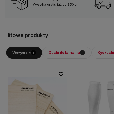
Wysyłka gratis już od 350 zł
Hitowe produkty!
Deski do łamania
Kyokush
Wszystkie
8
1
Do ulubionych