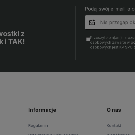
Podaj swój e-mail, a 
ostki z
Przeczytałem(am) i zrozu
k i TAK!
osobowych zawarte w
po
osobowych jest KP SPOR
Informacje
O nas
Regulamin
Kontakt
Ustawienia plików cookies
Współpraca