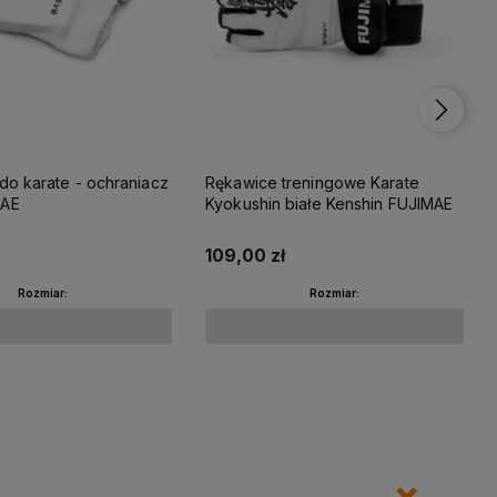
ate - ochraniacz
Rękawice treningowe Karate
MAE
Kyokushin białe Kenshin FUJIMAE
109,00 zł
Rozmiar:
Rozmiar:
Do koszyka
Do koszyka