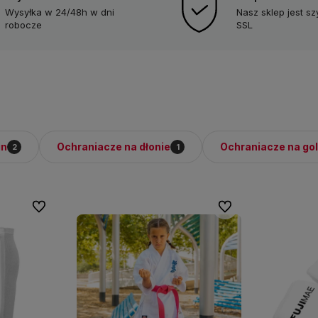
Wysyłka w 24/48h w dni
Nasz sklep jest s
robocze
SSL
in
Ochraniacze na dłonie
Ochraniacze na gol
2
1
Do ulubionych
Do ulubionych