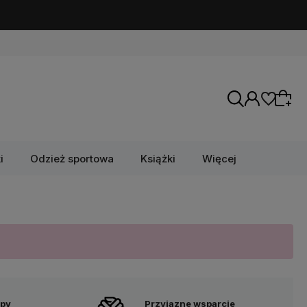
i
Odzież sportowa
Książki
Więcej
upy
Przyjazne wsparcie