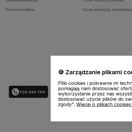
Przechowalnia
Czas realizacji zamówien
FUJIMAE
|
Tel
:
720-
🍪 Zarządzanie plikami co
Pliki cookies i pokrewne im tech
pomagają nam dostosować ofert
720 449 766
wykorzystanie przez nas wszystki
dostosować użycie plików do swo
zgody".
Więcej o plikach cookies
Skle