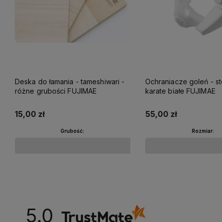
Deska do łamania - tameshiwari -
Ochraniacze goleń - s
różne grubości FUJIMAE
karate białe FUJIMAE
15,00 zł
55,00 zł
Grubość:
Rozmiar:
Do koszyka
Do koszyka
5.0