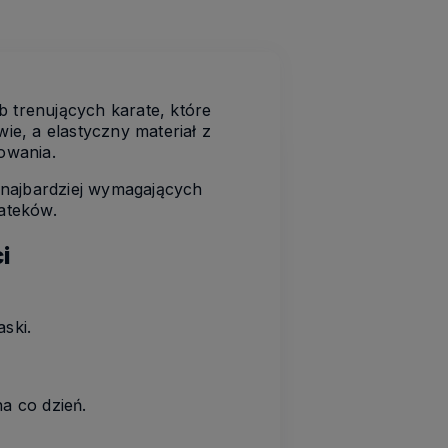
 trenujących karate, które
ie, a elastyczny materiał z
owania.
z najbardziej wymagających
ateków.
i
ski.
a co dzień.