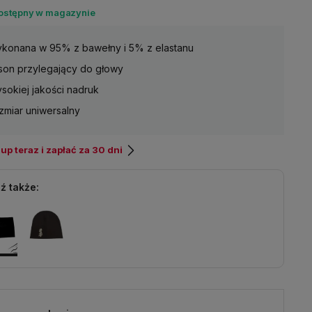
dostępny w magazynie
konana w 95% z bawełny i 5% z elastanu
son przylegający do głowy
sokiej jakości nadruk
zmiar uniwersalny
p teraz i zapłać za 30 dni
ź także: