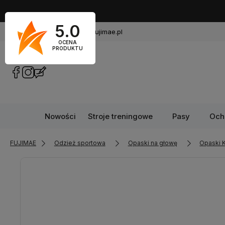
5.0
720 449 766
sklep@fujimae.pl
OCENA
PRODUKTU
Nowości
Stroje treningowe
Pasy
Och
FUJIMAE
Odzież sportowa
Opaski na głowę
Opaski 