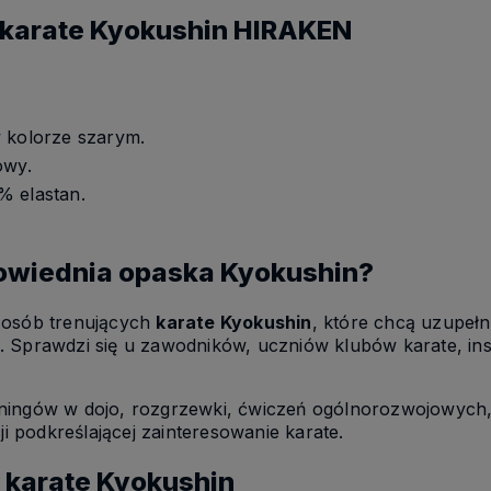
 karate Kyokushin HIRAKEN
 kolorze szarym.
owy.
 elastan.
.
powiednia opaska Kyokushin?
 osób trenujących
karate Kyokushin
, które chcą uzupełn
. Sprawdzi się u zawodników, uczniów klubów karate, in
eningów w dojo, rozgrzewki, ćwiczeń ogólnorozwojowych
ji podkreślającej zainteresowanie karate.
o karate Kyokushin