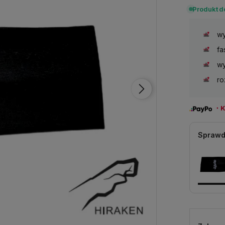
Produkt 
wy
fa
wy
ro
・Ku
Sprawd