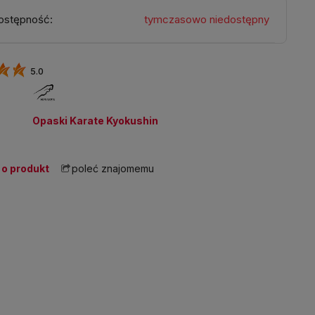
ostępność:
tymczasowo niedostępny
5.0
:
Opaski Karate Kyokushin
 o produkt
poleć znajomemu