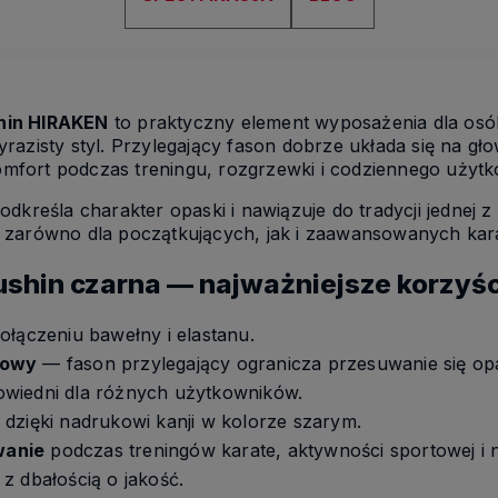
hin HIRAKEN
to praktyczny element wyposażenia dla osób
azisty styl. Przylegający fason dobrze układa się na głow
fort podczas treningu, rozgrzewki i codziennego użytk
dkreśla charakter opaski i nawiązuje do tradycji jednej 
 zarówno dla początkujących, jak i zaawansowanych kar
shin czarna — najważniejsze korzyśc
ołączeniu bawełny i elastanu.
łowy
— fason przylegający ogranicza przesuwanie się opa
wiedni dla różnych użytkowników.
dzięki nadrukowi kanji w kolorze szarym.
wanie
podczas treningów karate, aktywności sportowej i n
z dbałością o jakość.