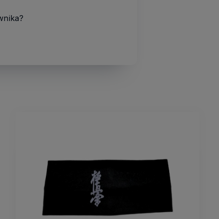
ownika?
”