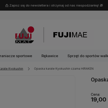
📩 Zapisz się do newslettera i otrzymaj od nas niespodziankę! 🎁
raniacze sportowe
Rękawice
Sprzęt do sportów walk
Karate Kyokushin
Opaska karate Kyokushin czarna HIRAKEN
Opaska
Cena:
19,00 