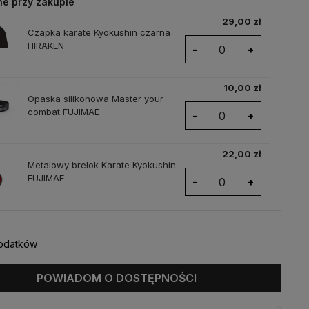
ne przy zakupie
29,00 zł
Czapka karate Kyokushin czarna
HIRAKEN
-
+
10,00 zł
Opaska silikonowa Master your
combat FUJIMAE
-
+
22,00 zł
Metalowy brelok Karate Kyokushin
FUJIMAE
-
+
odatków
POWIADOM O DOSTĘPNOŚCI