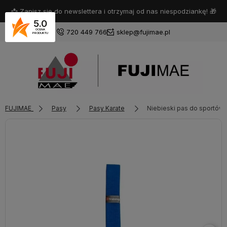
📩 Zapisz się do newslettera i otrzymaj od nas niespodziankę! 🎁
5.0
720 449 766
sklep@fujimae.pl
OCENA
PRODUKTU
Zaloguj się
FUJIMAE
Pasy
Pasy Karate
Niebieski pas do sportów
Załóż konto
Wybierz coś dla siebie z naszej aktualnej oferty lub zaloguj
się, aby przywrócić dodane produkty do listy z poprzedniej
sesji.