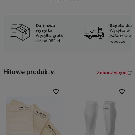
Darmowa
Szybka dos
wysyłka
Wysyłka w
Wysyłka gratis
24/48h w dni
już od 350 zł
robocze
Hitowe produkty!
Zobacz więcej
Do ulubionych
Do ulubi