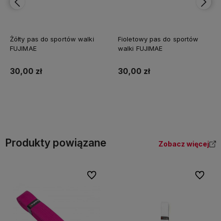
Żółty pas do sportów walki
Fioletowy pas do sportów
FUJIMAE
walki FUJIMAE
30,00 zł
30,00 zł
Do koszyka
Do koszyka
Produkty powiązane
Zobacz więcej
Do ulubionych
Do ulubi