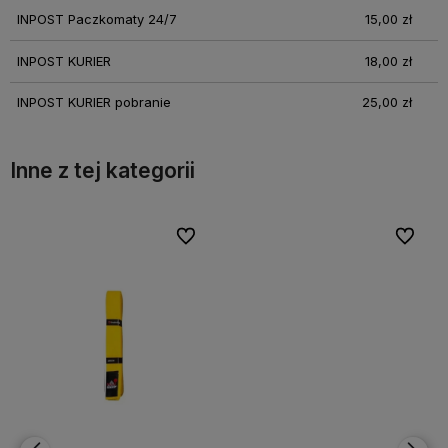
INPOST Paczkomaty 24/7
15,00 zł
INPOST KURIER
18,00 zł
INPOST KURIER pobranie
25,00 zł
Inne z tej kategorii
bionych
bionych
Do ulubionych
Do ulubionych
Do ulubi
Do ulubi