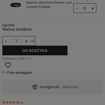
Opaska silikonowa Master your
combat FUJIMAE
-
+
Łącznie
Wartość dodatków
-
+
szt.
DO KOSZYKA
Zyskujesz
3
pkt [
?
]
*
- Pole wymagane
Dostępność:
duża ilość
5.0