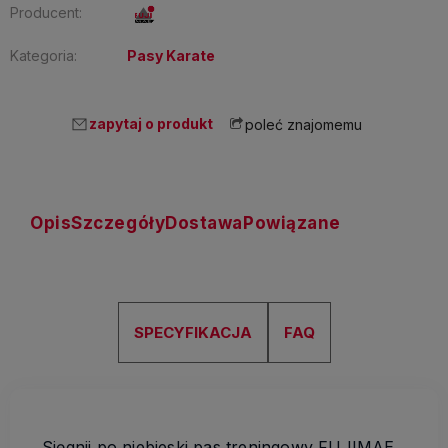
Producent:
Kategoria:
Pasy Karate
zapytaj o produkt
poleć znajomemu
Opis
Szczegóły
Dostawa
Powiązane
SPECYFIKACJA
FAQ
Sięgnij po niebieski pas treningowy FUJIMAE,