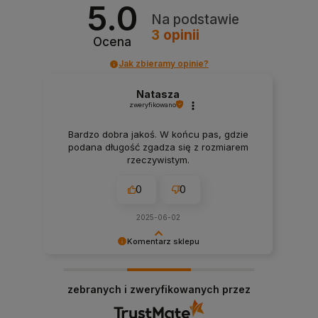
5.0
Na podstawie
3
opinii
Ocena
Jak zbieramy opinie?
Natasza
zweryfikowano
Bardzo dobra jakoś. W końcu pas, gdzie
podana długość zgadza się z rozmiarem
rzeczywistym.
0
0
2025-06-02
Komentarz sklepu
Dziękujemy bardzo za Twoją opinię! Twoja
recenzja wiele dla nas znaczy - dzięki niej wiemy,
zebranych i zweryfikowanych przez
że jesteśmy na właściwym torze :) Z
pozdrowieniami, obsługa sklepu.