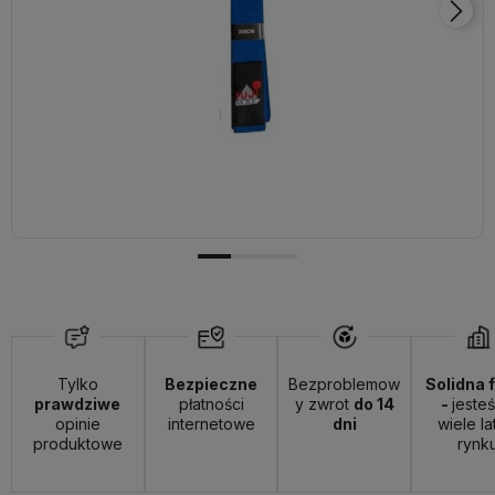
Tylko
Bezpieczne
Bezproblemow
Solidna 
prawdziwe
płatności
y zwrot
do 14
-
jeste
opinie
internetowe
dni
wiele la
produktowe
rynk