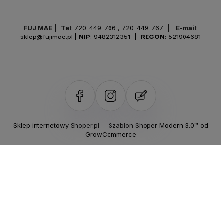
FUJIMAE
|
Tel
:
720-449-766
,
720-449-767
|
E-mail
:
sklep@fujimae.pl
|
NIP
: 9482312351 |
REGON
: 521904681
Sklep internetowy Shoper.pl
Szablon Shoper Modern 3.0™
od
GrowCommerce