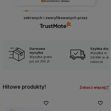
Komentarz sklepu
Dziękujemy za pozostawienie nam tak dobrej
opinii. Naszym priorytetem jest satysfakcja
zebranych i zweryfikowanych przez
klienta i Twoja recenzja potwierdza nasze wysiłki
- dziękujemy raz jeszcze i mamy nadzieję - do
szybkiego zobaczenia!
Darmowa
Szybka dos
wysyłka
Wysyłka w
Wysyłka gratis
24/48h w dni
już od 350 zł
robocze
Hitowe produkty!
Zobacz więcej
Do ulubionych
Do ulubi