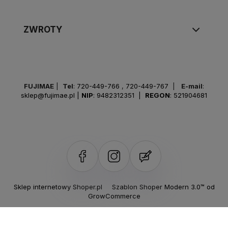
ZWROTY
FUJIMAE
|
Tel
:
720-449-766
,
720-449-767
|
E-mail
:
sklep@fujimae.pl
|
NIP
: 9482312351 |
REGON
: 521904681
Sklep internetowy Shoper.pl
Szablon Shoper Modern 3.0™
od
GrowCommerce