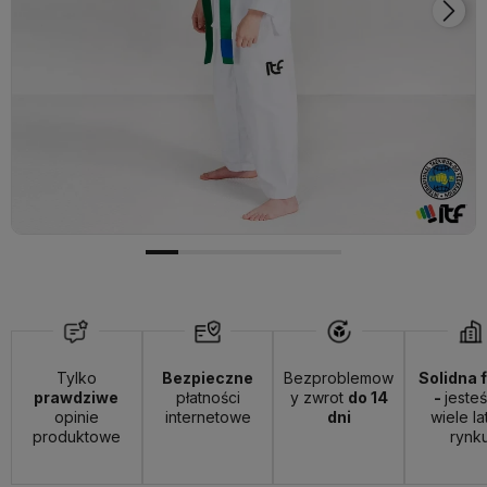
Tylko
Bezpieczne
Bezproblemow
Solidna 
prawdziwe
płatności
y zwrot
do 14
-
jeste
opinie
internetowe
dni
wiele la
produktowe
rynk