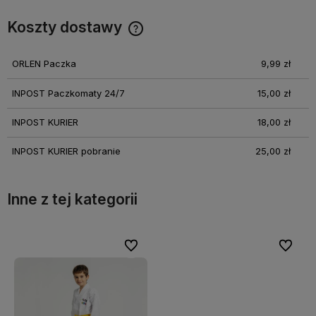
Koszty dostawy
Cena nie zawiera ewentualnych kosztów płatności
ORLEN Paczka
9,99 zł
INPOST Paczkomaty 24/7
15,00 zł
INPOST KURIER
18,00 zł
INPOST KURIER pobranie
25,00 zł
Inne z tej kategorii
bionych
bionych
Do ulubionych
Do ulubionych
Do ulubi
Do ulubi