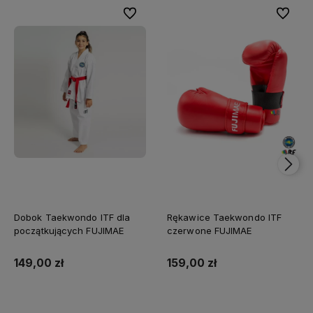
Do ulubionych
Do ulubi
Dobok Taekwondo ITF dla
Rękawice Taekwondo ITF
początkujących FUJIMAE
czerwone FUJIMAE
149,00 zł
159,00 zł