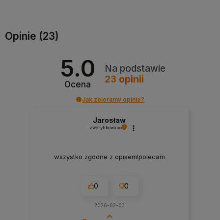
Do koszyka
Do koszyka
Opinie
(23)
5.0
Na podstawie
23
opinii
Ocena
Jak zbieramy opinie?
Jarosław
zweryfikowano
wszystko zgodne z opisem!polecam
0
0
2026-02-03