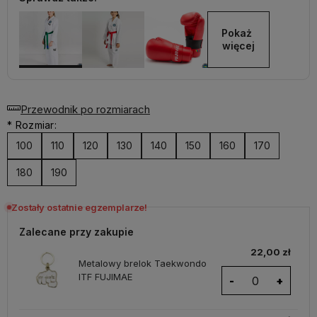
Pokaż 
więcej
Przewodnik po rozmiarach
*
Rozmiar:
100
110
120
130
140
150
160
170
180
190
Zostały ostatnie egzemplarze!
Zalecane przy zakupie
22,00 zł
Metalowy brelok Taekwondo
ITF FUJIMAE
-
+