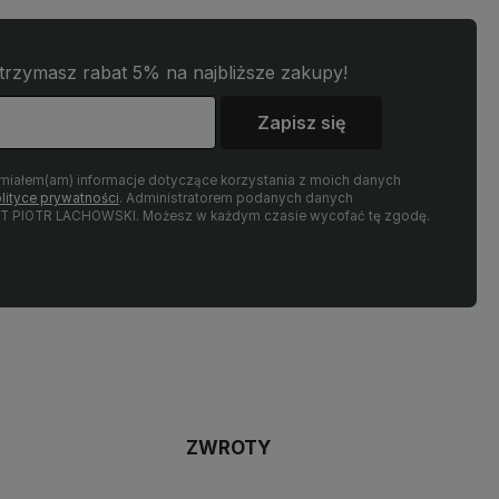
woimi doświadczeniami. Do
nami Twoimi doświadczeniami. Do
enia!
zobaczenia!
otrzymasz rabat 5% na najbliższe zakupy!
Zapisz się
miałem(am) informacje dotyczące korzystania z moich danych
lityce prywatności
. Administratorem podanych danych
T PIOTR LACHOWSKI. Możesz w każdym czasie wycofać tę zgodę.
ZWROTY