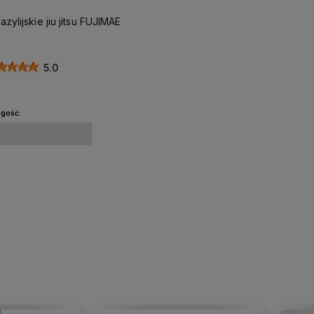
zylijskie jiu jitsu FUJIMAE
5.0
ugość:
Do koszyka