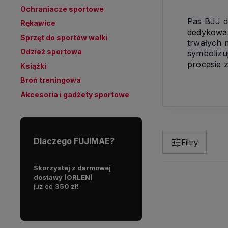
Ochraniacze sportowe
Pas BJJ d
Rękawice
dedykowan
Sprzęt do sportów walki
trwałych m
Odzież sportowa
symbolizu
procesie 
Książki
Broń treningowa
Akcesoria i gadżety sportowe
Dlaczego FUJIMAE?
Filtry
rodukty są
Skorzystaj z darmowej
Jesteśmy pasjonatami i
P
dlatego
dostawy (ORLEN)
praktykami sztuk walk.
a
już od
350 zł!
a
awę!
p