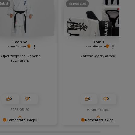
dgląd
podgląd
Joanna
Kamil
zweryfikowano
zweryfikowano
Super wygodne. Zgodne
Jakość wytrzymałość
rozmiarem.
0
0
0
0
2026-05-20
w tym miesiącu
Komentarz sklepu
Komentarz sklepu
jemy bardzo za Twoją opinię!
Dziękujemy bardzo za Twoją opinię!