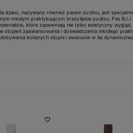
la dzieci, nazywany również pasem jiu-jitsu, jest specj
ym młodym praktykującym brazylijskie jiu-jitsu. Pas BJJ 
ateriałów, które zapewniają nie tylko estetyczny wygląd, 
je stopień zaawansowania i doświadczenia młodego prak
zdobywania kolejnych stopni i awansów w tej dynamicznej 
osiadamy stale poszerzany
sortyment
ktualnie ponad 800
roduktów
Do ulubionych