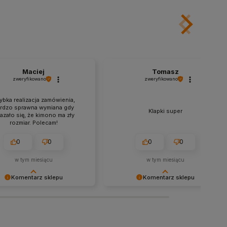
recenzja wiele dla nas znaczy
Twoja recenzja wiele dla nas znaczy
i niej wiemy, że jesteśmy na
- dzięki niej wiemy, że jesteśmy na
wym torze :) Z
właściwym torze :) Z
wieniami, obsługa sklepu.
pozdrowieniami, obsługa sklepu.
Maciej
Tomasz
zweryfikowano
zweryfikowano
ybka realizacja zamówienia,
rdzo sprawna wymiana gdy
Klapki super
azało się, że kimono ma zły
rozmiar. Polecam!
0
0
0
0
w tym miesiącu
w tym miesiącu
Komentarz sklepu
Komentarz sklepu
jemy za tak pozytywną opinię
Dziękujemy za tak pozytywną opinię
zysta przyjemność obsługiwać
- to czysta przyjemność obsługiwać
 klientów! Doceniamy czas i
takich klientów! Doceniamy czas i
k włożony w podzielenie się z
wysiłek włożony w podzielenie się z