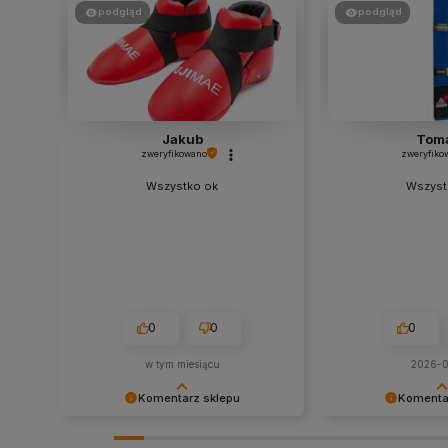
podgląd
podgląd
Jakub
Tom
zweryfikowano
zweryfiko
Wszystko ok
Wszyst
0
0
0
w tym miesiącu
2026-
Komentarz sklepu
Komenta
Bardzo cieszy nas Twoja świetna
Dziękujemy za tak 