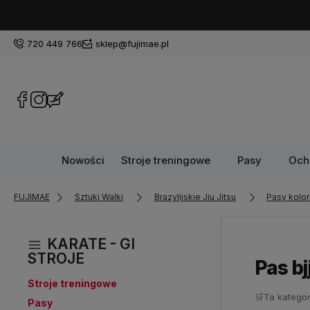
720 449 766
sklep@fujimae.pl
Nowości
Stroje treningowe
Pasy
Och
FUJIMAE
Sztuki Walki
Brazylijskie Jiu Jitsu
Pasy kolo
KARATE - GI
STROJE
Pas bj
Stroje treningowe
🛒
Ta kategor
Pasy