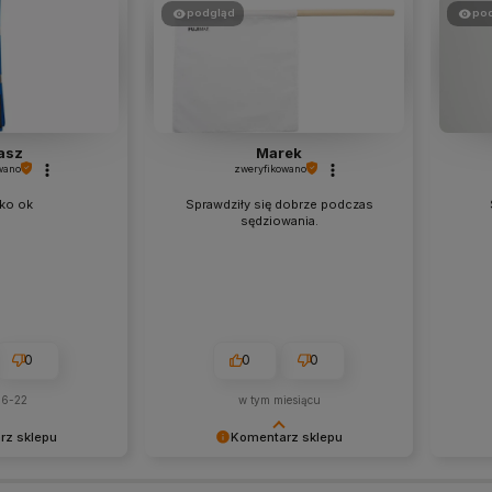
podgląd
po
asz
Marek
wano
zweryfikowano
ko ok
Sprawdziły się dobrze podczas
sędziowania.
0
0
0
06-22
w tym miesiącu
rz sklepu
Komentarz sklepu
pozytywną opinię
Dziękujemy za pozostawienie nam
Dzięku