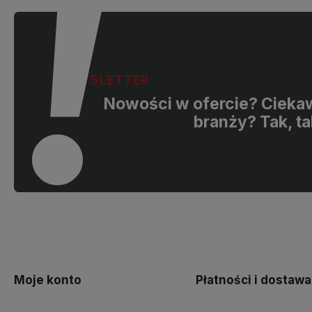
szczęśliwi, że mamy takich klientów.
Z pozdrowieniami, obsługa sklepu.
NEWSLETTER
Nowości w ofercie? Ciekaw
branży? Tak, ta
Moje konto
Płatności i dostawa