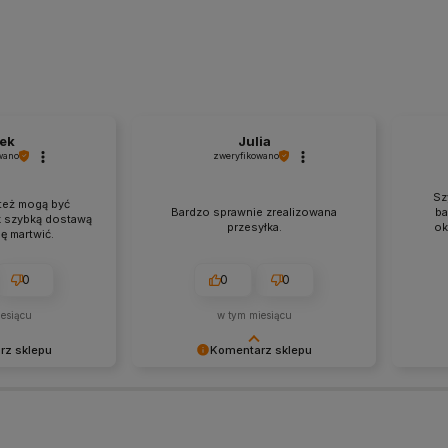
mność obsługiwać
tak dobrej opinii. Naszym
Twoja 
oceniamy czas i
priorytetem jest satysfakcja klienta i
- dzięk
podzielenie się z
Twoja recenzja potwierdza nasze
właści
adczeniami. Do
wysiłki - dziękujemy raz jeszcze i
pozdro
mamy nadzieję - do szybkiego
zobaczenia!
ek
Julia
wano
zweryfikowano
Sz
też mogą być
Bardzo sprawnie zrealizowana
ba
k szybką dostawą
przesyłka.
ok
ę martwić.
0
0
0
esiącu
w tym miesiącu
rz sklepu
Komentarz sklepu
ła opinia i
Dziękujemy bardzo za Twoją opinię!
Dzięku
 wdzięczni za tak
Twoja recenzja wiele dla nas znaczy
- to c
w jak Ty. Z
- dzięki niej wiemy, że jesteśmy na
takich
sługa sklepu.
właściwym torze :) Z
wysiłe