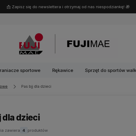
📩 Zapisz się do newslettera i otrzymaj od nas niespodziankę! 🎁
raniacze sportowe
Rękawice
Sprzęt do sportów walk
rowe
Pas bjj dla dzieci
j dla dzieci
ia zawiera
4
produktów