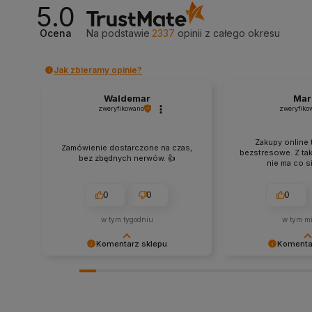
recenzja! Ciężko pracujemy, aby
- to czysta przyje
5.0
sprostać wymaganiom klientów
takich klientów! D
takich jak Ty i jesteśmy zadowoleni,
wysiłek włożony w 
Ocena
Na podstawie
2337
opinii
z całego okresu
że nam się udało. Mamy nadzieję, że
nami Twoimi doświ
do nas wrócisz :) Pozdrawiamy
zobaczenia!
Jak zbieramy opinie?
Waldemar
Mar
zweryfikowano
zweryfiko
Zakupy online 
Zamówienie dostarczone na czas,
bezstresowe. Z ta
bez zbędnych nerwów. 👍️
nie ma co si
0
0
0
w tym tygodniu
w tym mi
Komentarz sklepu
Komenta
Dziękujemy za miłe słowa!
Cieszy nas Twoja mi
Doceniamy czas poświęcony na
zaufanie. Jesteśmy
podzielenie się z nami Twoim
wspaniałych klientó
doświadczeniem. Jesteśmy
pozdrowieniami, ob