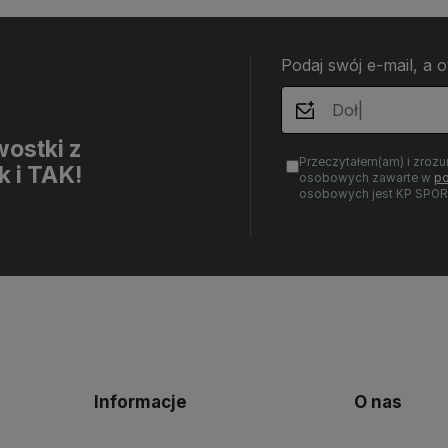
pozdrowieniami, obsługa sklepu.
nami T
zobacz
Podaj swój e-mail, a 
ostki z
Przeczytałem(am) i zrozu
k i TAK!
osobowych zawarte w
po
osobowych jest KP SPOR
Informacje
O nas