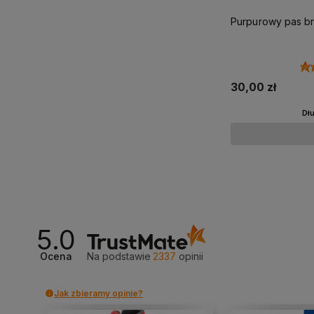
Purpurowy pas bra
30,00 zł
Dł
5.0
Ocena
Na podstawie
2337
opinii
Jak zbieramy opinie?