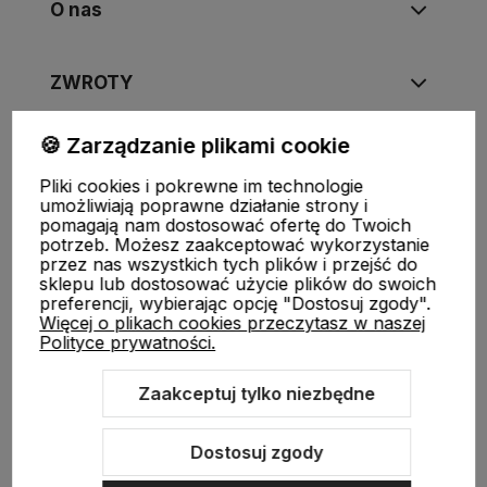
O nas
ZWROTY
🍪 Zarządzanie plikami cookie
Pliki cookies i pokrewne im technologie
FUJIMAE
|
Tel
:
720-449-766
,
720-449-767
|
E-mail
:
umożliwiają poprawne działanie strony i
sklep@fujimae.pl
|
NIP
: 9482312351 |
REGON
: 521904681
pomagają nam dostosować ofertę do Twoich
potrzeb. Możesz zaakceptować wykorzystanie
przez nas wszystkich tych plików i przejść do
sklepu lub dostosować użycie plików do swoich
preferencji, wybierając opcję "Dostosuj zgody".
Więcej o plikach cookies przeczytasz w naszej
Polityce prywatności.
Zaakceptuj tylko niezbędne
Sklep internetowy Shoper.pl
Szablon Shoper Modern 3.0™
od
GrowCommerce
Dostosuj zgody