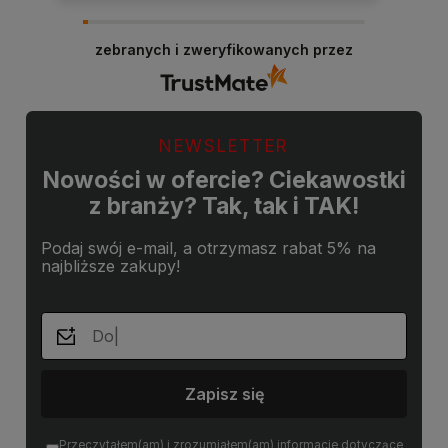
Dziękujemy za miłe słowa! Doceniamy czas
poświęcony na podzielenie się z nami Twoim
zebranych i zweryfikowanych przez
doświadczeniem. Jesteśmy szczęśliwi, że mamy
takich klientów. Z pozdrowieniami, obsługa
sklepu.
NEWSLETTER
Nowości w ofercie? Ciekawostki
z branży? Tak, tak i TAK!
Podaj swój e-mail, a otrzymasz rabat 5% na
najbliższe zakupy!
Zapisz się
Przeczytałem(am) i zrozumiałem(am) informacje dotyczące