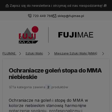
📩 Zapisz się do newslettera i otrzymaj od nas niespodziankę! 🎁
720 449 766
sklep@fujimae.pl
Zaloguj się
FUJIMAE
Sztuki Walki
Mieszane Sztuki Walki (MMA)
Oc
Załóż konto
Ochraniacze goleń stopa do MMA
niebieskie
Wybierz coś dla siebie z naszej aktualnej oferty lub
🛒
Ta kategoria zawiera
2
produktów
zaloguj się, aby przywrócić dodane produkty do listy
z poprzedniej sesji.
Ochraniacze na goleń i stopę do MMA w
kolorze niebieskim stanowią harmonijne
połączenie spokoju, profesjonalizmu i