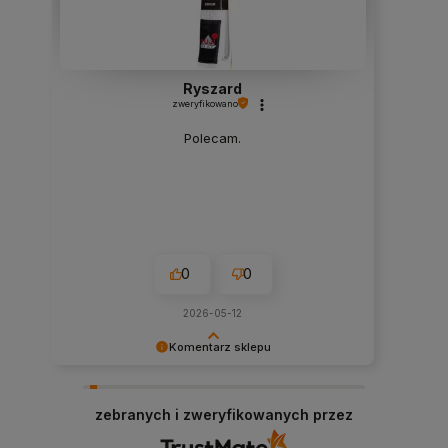
Ryszard
zweryfikowano
Polecam.
0
0
2026-05-12
Komentarz sklepu
Dziękujemy za miłe słowa! Doceniamy czas
poświęcony na podzielenie się z nami Twoim
zebranych i zweryfikowanych przez
doświadczeniem. Jesteśmy szczęśliwi, że mamy
takich klientów. Z pozdrowieniami, obsługa