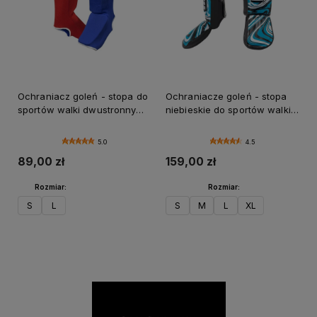
Ochraniacz goleń - stopa do
Ochraniacze goleń - stopa
sportów walki dwustronny
niebieskie do sportów walki
niebiesko - czerwony
Radikal 3.0 FUJIMAE
FUJIMAE
5.0
4.5
89,00 zł
159,00 zł
Rozmiar:
Rozmiar:
S
L
S
M
L
XL
Do koszyka
Do koszyka