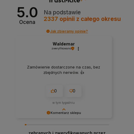
sklepu.
5.0
Na podstawie
2337
opinii
z całego okresu
Ocena
Jak zbieramy opinie?
Waldemar
zweryfikowano
Zamówienie dostarczone na czas, bez
zbędnych nerwów. 👍️
0
0
w tym tygodniu
Komentarz sklepu
Dziękujemy za miłe słowa! Doceniamy czas
poświęcony na podzielenie się z nami Twoim
zebranych i zweryfikowanych przez
doświadczeniem. Jesteśmy szczęśliwi, że mamy