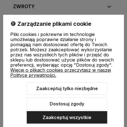
ZWROTY
🍪 Zarządzanie plikami cookie
Pliki cookies i pokrewne im technologie
FUJIMAE
|
Tel
:
720-449-766
,
720-449-767
|
E-mail
:
umożliwiają poprawne działanie strony i
sklep@fujimae.pl
|
NIP
: 9482312351 |
REGON
: 521904681
pomagają nam dostosować ofertę do Twoich
potrzeb. Możesz zaakceptować wykorzystanie
przez nas wszystkich tych plików i przejść do
sklepu lub dostosować użycie plików do swoich
preferencji, wybierając opcję "Dostosuj zgody".
Więcej o plikach cookies przeczytasz w naszej
Polityce prywatności.
Zaakceptuj tylko niezbędne
Sklep internetowy Shoper.pl
Szablon Shoper Modern 3.0™
od
GrowCommerce
Dostosuj zgody
Zaakceptuj wszystkie