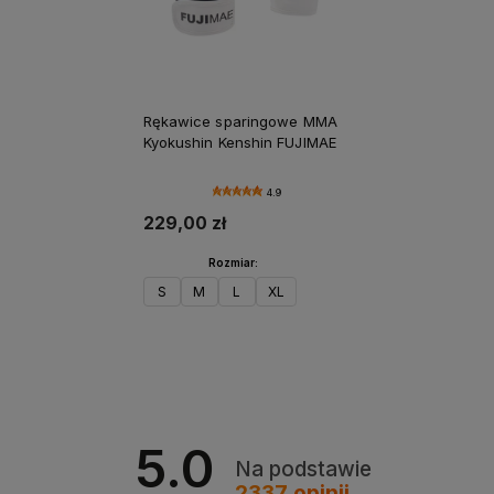
Rękawice sparingowe MMA
Kyokushin Kenshin FUJIMAE
4.9
229,00 zł
Rozmiar:
S
M
L
XL
Do koszyka
5.0
Na podstawie
2337
opinii