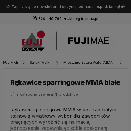
📩 Zapisz się do newslettera i otrzymaj od nas niespodziankę! 🎁
720 449 766
sklep@fujimae.pl
Zaloguj się
FUJIMAE
Sztuki Walki
Mieszane Sztuki Walki (MMA)
Rę
Załóż konto
Rękawice sparringowe MMA białe
🛒
Ta kategoria zawiera
1
produktów
Wybierz coś dla siebie z naszej aktualnej oferty lub
zaloguj się, aby przywrócić dodane produkty do listy
Rękawice sparringowe MMA w kolorze białym
z poprzedniej sesji.
stanowią wyjątkowy wybór dla zawodników
pragnących wyróżnić się na macie,
jednocześnie zapewniając sobie doskonałą