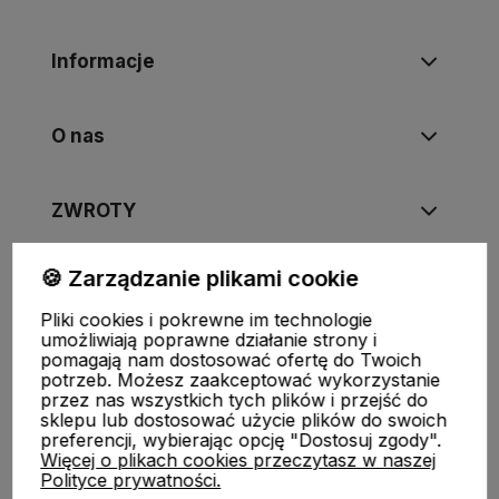
Informacje
O nas
ZWROTY
🍪 Zarządzanie plikami cookie
Pliki cookies i pokrewne im technologie
FUJIMAE
|
Tel
:
720-449-766
,
720-449-767
|
E-mail
:
umożliwiają poprawne działanie strony i
sklep@fujimae.pl
|
NIP
: 9482312351 |
REGON
: 521904681
pomagają nam dostosować ofertę do Twoich
potrzeb. Możesz zaakceptować wykorzystanie
przez nas wszystkich tych plików i przejść do
sklepu lub dostosować użycie plików do swoich
preferencji, wybierając opcję "Dostosuj zgody".
Więcej o plikach cookies przeczytasz w naszej
Polityce prywatności.