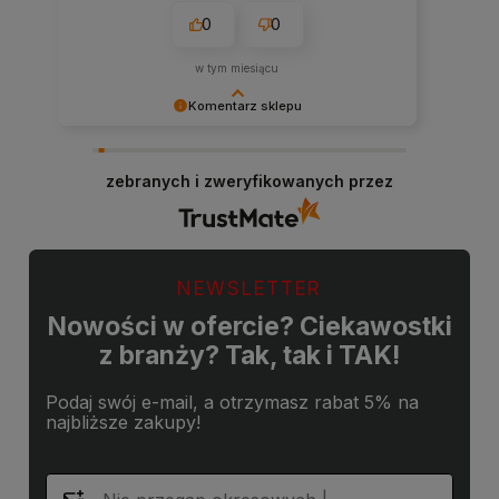
0
0
w tym miesiącu
Komentarz sklepu
Cieszy nas Twoja miła opinia i zaufanie.
Jesteśmy wdzięczni za tak wspaniałych klientów
zebranych i zweryfikowanych przez
jak Ty. Z pozdrowieniami, obsługa sklepu.
NEWSLETTER
Nowości w ofercie? Ciekawostki
z branży? Tak, tak i TAK!
Podaj swój e-mail, a otrzymasz rabat 5% na
najbliższe zakupy!