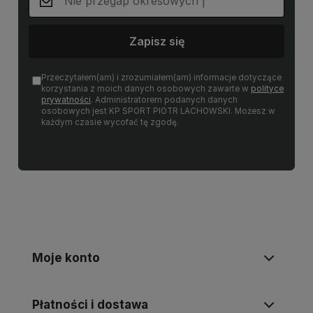
Zapisz się
Przeczytałem(am) i zrozumiałem(am) informacje dotyczące
korzystania z moich danych osobowych zawarte w
polityce
prywatności
. Administratorem podanych danych
osobowych jest KP SPORT PIOTR LACHOWSKI. Możesz w
każdym czasie wycofać tę zgodę.
Moje konto
Płatności i dostawa