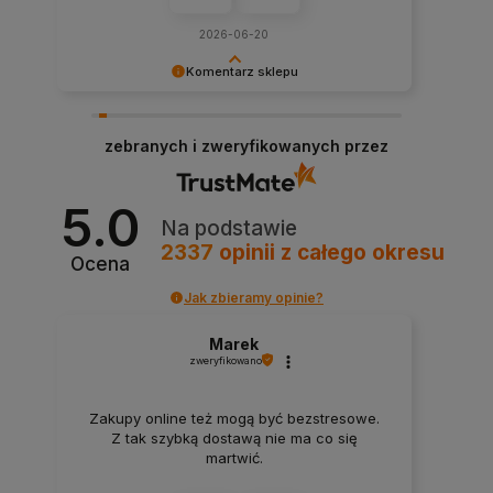
2026-06-20
Komentarz sklepu
Dziękujemy za tak pozytywną opinię - to czysta
przyjemność obsługiwać takich klientów!
zebranych i zweryfikowanych przez
Doceniamy czas i wysiłek włożony w podzielenie
się z nami Twoimi doświadczeniami. Do
zobaczenia!
5.0
Na podstawie
2337
opinii
z całego okresu
Ocena
Jak zbieramy opinie?
Marek
zweryfikowano
Zakupy online też mogą być bezstresowe.
Z tak szybką dostawą nie ma co się
martwić.