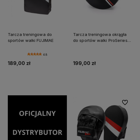
Tarcza treningowa do
Tarcza treningowa okrągła
sportów walki FUJIMAE
do sportów walki ProSeries
FUJIMAE
4.8
189,00 zł
199,00 zł
Do koszyka
Do koszyka
Do ulubi