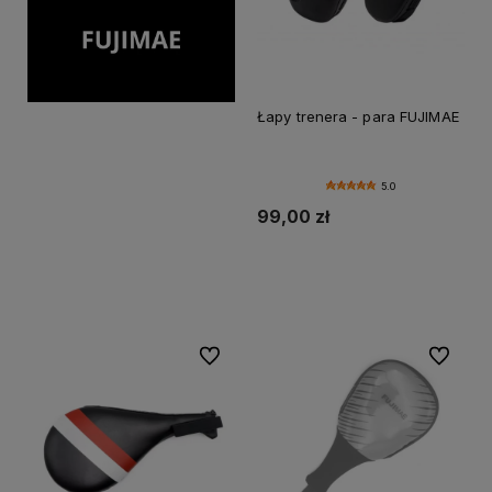
Łapy trenera - para FUJIMAE
5.0
99,00 zł
Do koszyka
Do ulubionych
Do ulubi