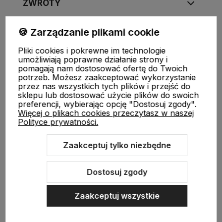
ZWROTY
🍪 Zarządzanie plikami cookie
Pliki cookies i pokrewne im technologie
FUJIMAE
|
Tel
:
720-449-766
,
720-449-767
|
E-mail
:
umożliwiają poprawne działanie strony i
sklep@fujimae.pl
|
NIP
: 9482312351 |
REGON
: 521904681
pomagają nam dostosować ofertę do Twoich
potrzeb. Możesz zaakceptować wykorzystanie
przez nas wszystkich tych plików i przejść do
sklepu lub dostosować użycie plików do swoich
preferencji, wybierając opcję "Dostosuj zgody".
Więcej o plikach cookies przeczytasz w naszej
Polityce prywatności.
Zaakceptuj tylko niezbędne
Sklep internetowy Shoper.pl
Szablon Shoper Modern 3.0™
od
GrowCommerce
Dostosuj zgody
Zaakceptuj wszystkie