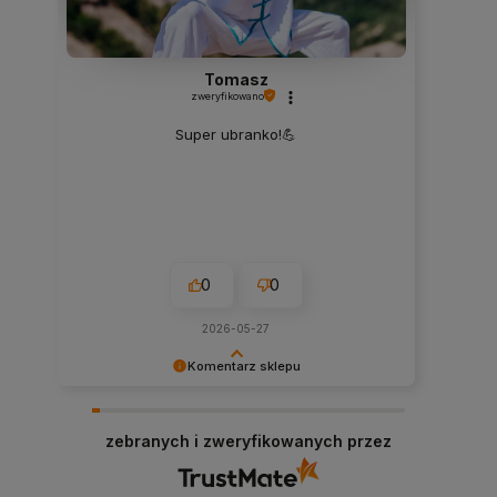
Tomasz
zweryfikowano
Super ubranko!💪
0
0
2026-05-27
Komentarz sklepu
Dziękujemy bardzo za Twoją opinię! Twoja
recenzja wiele dla nas znaczy - dzięki niej wiemy,
zebranych i zweryfikowanych przez
że jesteśmy na właściwym torze :) Z
pozdrowieniami, obsługa sklepu.