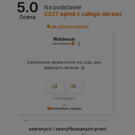
5.0
Na podstawie
2337
opinii
z całego okresu
Ocena
Jak zbieramy opinie?
Waldemar
zweryfikowano
Zamówienie dostarczone na czas, bez
zbędnych nerwów. 👍️
0
0
w tym tygodniu
Komentarz sklepu
Dziękujemy za miłe słowa! Doceniamy czas
poświęcony na podzielenie się z nami Twoim
zebranych i zweryfikowanych przez
doświadczeniem. Jesteśmy szczęśliwi, że mamy
takich klientów. Z pozdrowieniami, obsługa