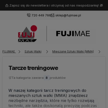
📩 Zapisz się do newslettera i otrzymaj od nas niespodziankę! 🎁
720 449 766
sklep@fujimae.pl
Zaloguj się
FUJIMAE
Sztuki Walki
Mieszane Sztuki Walki (MMA)
Ta
Załóż konto
Tarcze treningowe
🛒
Ta kategoria zawiera
8
produktów
Wybierz coś dla siebie z naszej aktualnej oferty lub
zaloguj się, aby przywrócić dodane produkty do listy
W naszej kategorii tarcz treningowych do
z poprzedniej sesji.
mieszanych sztuk walki (MMA) znajdziesz
niezbędne narzędzia, które nie tylko rozwijają
techniki, ale także doskonalą precyzję podczas