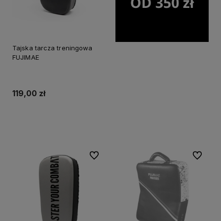
Tajska tarcza treningowa
FUJIMAE
119,00 zł
Do koszyka
Do ulubionych
Do ulubi