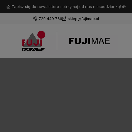
📩 Zapisz się do newslettera i otrzymaj od nas niespodziankę! 🎁
720 449 766
sklep@fujimae.pl
Zaloguj się
Załóż konto
Wybierz coś dla siebie z naszej aktualnej oferty lub
zaloguj się, aby przywrócić dodane produkty do listy
z poprzedniej sesji.