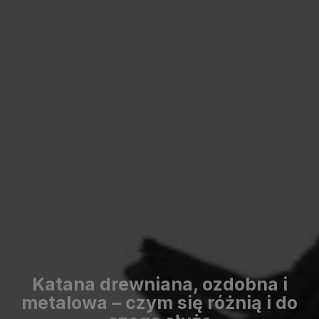
Katana drewniana, ozdobna i
metalowa – czym się różnią i do