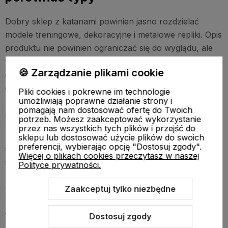
Dobry sklep z katanami powinien jasno rozdzielać
modele treningowe, dekoracyjne i metalowe repliki. Opis
produktu nie powinien ograniczać się do wyglądu, ale
wskazywać materiał, przeznaczenie, wymiary oraz
🍪 Zarządzanie plikami cookie
ewentualne ograniczenia w użytkowaniu. Przy zakupie
online szczególnie ważne są rzetelne zdjęcia, czytelne
Pliki cookies i pokrewne im technologie
umożliwiają poprawne działanie strony i
parametry i informacja, czy dany miecz katana nadaje
pomagają nam dostosować ofertę do Twoich
się wyłącznie do ekspozycji.
potrzeb. Możesz zaakceptować wykorzystanie
przez nas wszystkich tych plików i przejść do
Porównując oferty, warto sprawdzić zarówno
sklepu lub dostosować użycie plików do swoich
preferencji, wybierając opcję "Dostosuj zgody".
specjalistyczne kategorie, jak i sklepy ze sprzętem do
Więcej o plikach cookies przeczytasz w naszej
sztuk walki. Przykładem miejsca, w którym można
Polityce prywatności.
rozpocząć rozeznanie, jest
sklep FUJIMAE
. Przy
wyborze nie kieruj się wyłącznie wyglądem ani hasłem
Zaakceptuj tylko niezbędne
„samurajskie miecze” w nazwie produktu, lecz przede
wszystkim realnym zastosowaniem danego modelu.
Dostosuj zgody