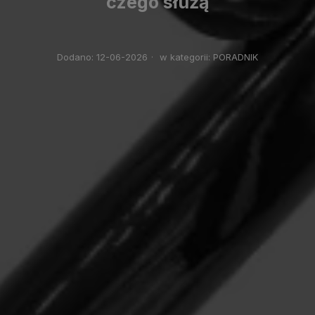
czego służą
Dodano:
12-06-2026
·
w kategorii:
PORADNIK