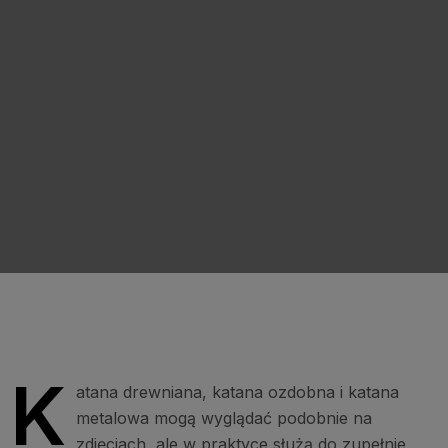
K
atana drewniana, katana ozdobna i katana
metalowa mogą wyglądać podobnie na
zdjęciach, ale w praktyce służą do zupełnie