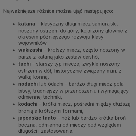
Najważniejsze różnice można ująć następująco:
katana
– klasyczny długi miecz samurajski,
noszony ostrzem do góry, kojarzony głównie z
okresem późniejszego rozwoju klasy
wojowników,
wakizashi
– krótszy miecz, często noszony w
parze z kataną jako zestaw daishō,
tachi
– starszy typ miecza, zwykle noszony
ostrzem w dół, historycznie związany m.in. z
walką konną,
nodachi
lub ōdachi – bardzo długi miecz pola
bitwy, trudniejszy w przenoszeniu i wymagający
odmiennej techniki,
kodachi
– krótki miecz, pośredni między dłuższą
bronią a krótszymi formami,
japońskie tanto
– nóż lub bardzo krótka broń
boczna, odmienna od mieczy pod względem
długości i zastosowania.