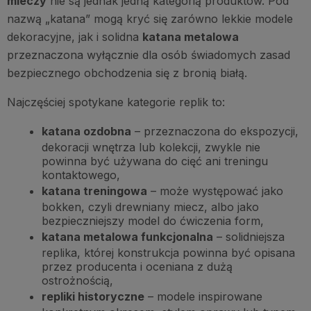
mieczy
nie są jednak jedną kategorią produktów. Pod
nazwą „katana” mogą kryć się zarówno lekkie modele
dekoracyjne, jak i solidna
katana metalowa
przeznaczona wyłącznie dla osób świadomych zasad
bezpiecznego obchodzenia się z bronią białą.
Najczęściej spotykane kategorie replik to:
katana ozdobna
– przeznaczona do ekspozycji,
dekoracji wnętrza lub kolekcji, zwykle nie
powinna być używana do cięć ani treningu
kontaktowego,
katana treningowa
– może występować jako
bokken, czyli drewniany miecz, albo jako
bezpieczniejszy model do ćwiczenia form,
katana metalowa funkcjonalna
– solidniejsza
replika, której konstrukcja powinna być opisana
przez producenta i oceniana z dużą
ostrożnością,
repliki historyczne
– modele inspirowane