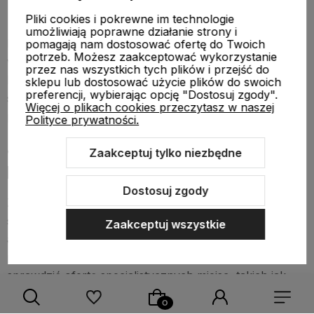
nie modyfikować ostrza, rękojeści ani mocowań
bez wiedzy technicznej.
Pliki cookies i pokrewne im technologie
umożliwiają poprawne działanie strony i
Do treningu podstawowego znacznie bezpieczniejszym
pomagają nam dostosować ofertę do Twoich
potrzeb. Możesz zaakceptować wykorzystanie
wyborem są
drewniane miecze
, takie jak bokken.
przez nas wszystkich tych plików i przejść do
Metalowa replika katany nie zastępuje automatycznie
sklepu lub dostosować użycie plików do swoich
preferencji, wybierając opcję "Dostosuj zgody".
sprzętu treningowego, nawet jeśli z zewnątrz
Więcej o plikach cookies przeczytasz w naszej
przypomina broń używaną w sztukach walki.
Polityce prywatności.
Jak rozpoznać rzetelnego
Zaakceptuj tylko niezbędne
producenta i sprzedawcę replik
Dostosuj zgody
Zakup repliki powinien zaczynać się od oceny
sprzedawcy. Dobry sklep nie ogranicza się do
Zaakceptuj wszystkie
atrakcyjnych zdjęć, ale jasno opisuje przeznaczenie
produktu, materiały i ograniczenia użytkowania. Warto
sprawdzić ofertę specjalistycznych miejsc, takich jak
Fujimae
, zwłaszcza gdy zależy Ci na sprzęcie
związanym ze sztukami walki, treningiem lub