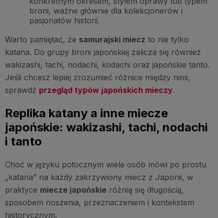
konkretnym okresem, stylem oprawy lub typem
broni, ważne głównie dla kolekcjonerów i
pasjonatów historii.
Warto pamiętać, że
samurajski miecz
to nie tylko
katana. Do grupy broni japońskiej zalicza się również
wakizashi, tachi, nodachi, kodachi oraz japońskie tanto.
Jeśli chcesz lepiej zrozumieć różnice między nimi,
sprawdź
przegląd typów japońskich mieczy
.
Replika katany a inne miecze
japońskie: wakizashi, tachi, nodachi
i tanto
Choć w języku potocznym wiele osób mówi po prostu
„katana” na każdy zakrzywiony miecz z Japonii, w
praktyce
miecze japońskie
różnią się długością,
sposobem noszenia, przeznaczeniem i kontekstem
historycznym.