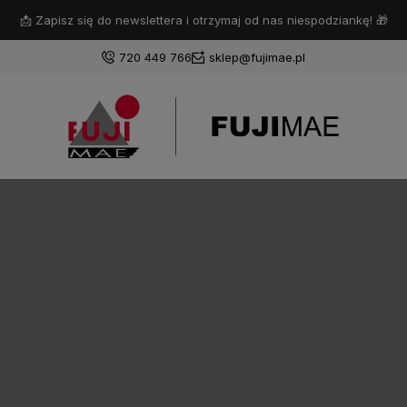
📩 Zapisz się do newslettera i otrzymaj od nas niespodziankę! 🎁
720 449 766
sklep@fujimae.pl
Zaloguj się
Załóż konto
Wybierz coś dla siebie z naszej aktualnej oferty lub
zaloguj się, aby przywrócić dodane produkty do listy
z poprzedniej sesji.