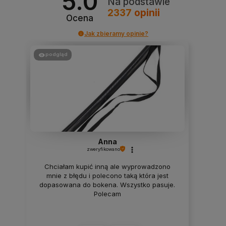
5.0
Na podstawie
2337
opinii
Ocena
Jak zbieramy opinie?
podgląd
Anna
zweryfikowano
Chciałam kupić inną ale wyprowadzono
mnie z błędu i polecono taką która jest
dopasowana do bokena. Wszystko pasuje.
Polecam