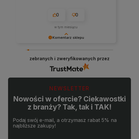
0
0
w tym miesiącu
Komentarz sklepu
Cieszy nas Twoja miła opinia i zaufanie.
Jesteśmy wdzięczni za tak wspaniałych klientów
zebranych i zweryfikowanych przez
jak Ty. Z pozdrowieniami, obsługa sklepu.
NEWSLETTER
Nowości w ofercie? Ciekawostki
z branży? Tak, tak i TAK!
Podaj swój e-mail, a otrzymasz rabat 5% na
najbliższe zakupy!