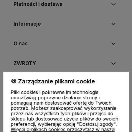
Płatności i dostawa
Informacje
O nas
ZWROTY
🍪 Zarządzanie plikami cookie
Pliki cookies i pokrewne im technologie
FUJIMAE
|
Tel
:
720-449-766
,
720-449-767
|
E-mail
:
umożliwiają poprawne działanie strony i
sklep@fujimae.pl
|
NIP
: 9482312351 |
REGON
: 521904681
pomagają nam dostosować ofertę do Twoich
potrzeb. Możesz zaakceptować wykorzystanie
przez nas wszystkich tych plików i przejść do
sklepu lub dostosować użycie plików do swoich
preferencji, wybierając opcję "Dostosuj zgody".
Więcej o plikach cookies przeczytasz w naszej