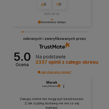
0
0
2026-06-20
Komentarz sklepu
Dziękujemy za tak pozytywną opinię - to czysta
przyjemność obsługiwać takich klientów!
zebranych i zweryfikowanych przez
Doceniamy czas i wysiłek włożony w podzielenie
się z nami Twoimi doświadczeniami. Do
zobaczenia!
5.0
Na podstawie
2337
opinii
z całego okresu
Ocena
Jak zbieramy opinie?
Marek
zweryfikowano
Zakupy online też mogą być bezstresowe.
Z tak szybką dostawą nie ma co się
martwić.