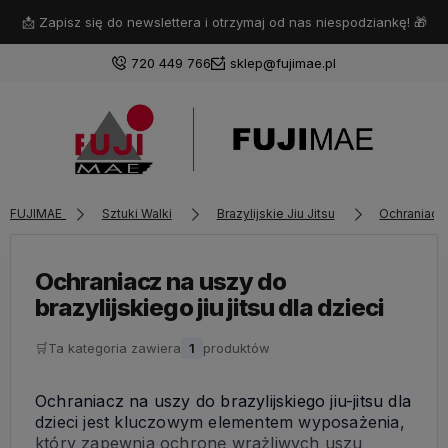
📩 Zapisz się do newslettera i otrzymaj od nas niespodziankę! 🎁
720 449 766
sklep@fujimae.pl
Zaloguj się
FUJIMAE
Sztuki Walki
Brazylijskie Jiu Jitsu
Ochraniacz
Załóż konto
Ochraniacz na uszy do
brazylijskiego jiu jitsu dla dzieci
Wybierz coś dla siebie z naszej aktualnej oferty lub
🛒
Ta kategoria zawiera
1
produktów
zaloguj się, aby przywrócić dodane produkty do listy
z poprzedniej sesji.
Ochraniacz na uszy do brazylijskiego jiu-jitsu dla
dzieci jest kluczowym elementem wyposażenia,
który zapewnia ochronę wrażliwych uszu