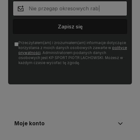
Zapisz się
Przeczytałem(am) i zrozumiałem(am) informacje dotyczące
korzystania z moich danych osobowych zawarte w
polityce
prywatności
. Administratorem podanych danych
osobowych jest KP SPORT PIOTR LACHOWSKI. Możesz w
każdym czasie wycofać tę zgodę.
Moje konto