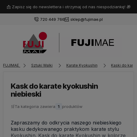
📩 Zapisz się do newslettera i otrzymaj od nas niespodziankę! 🎁
720 449 766
sklep@fujimae.pl
Zaloguj się
FUJIMAE
Sztuki Walki
Karate Kyokushin
Kaski do kara
Załóż konto
Kask do karate kyokushin
niebieski
Wybierz coś dla siebie z naszej aktualnej oferty lub
🛒
Ta kategoria zawiera
1
produktów
zaloguj się, aby przywrócić dodane produkty do listy
z poprzedniej sesji.
Zapraszamy do odkrycia naszego niebieskiego
kasku dedykowanego praktykom karate stylu
Kyokushin. Kask do karate Kyokushin w kolorze