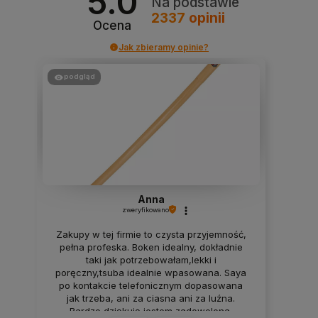
5.0
Na podstawie
2337
opinii
Ocena
Jak zbieramy opinie?
podgląd
Anna
zweryfikowano
Zakupy w tej firmie to czysta przyjemność,
pełna profeska. Boken idealny, dokładnie
taki jak potrzebowałam,lekki i
poręczny,tsuba idealnie wpasowana. Saya
po kontakcie telefonicznym dopasowana
jak trzeba, ani za ciasna ani za luźna.
Bardzo dziękuję jestem zadowolona.