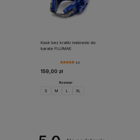
Kask bez kratki niebieski do
karate FUJIMAE
5.0
159,00 zł
Rozmiar:
S
M
L
XL
Do koszyka