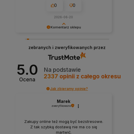
0
0
2026-06-20
Komentarz sklepu
Bardzo cieszy nas Twoja świetna recenzja!
Ciężko pracujemy, aby sprostać wymaganiom
zebranych i zweryfikowanych przez
klientów takich jak Ty i jesteśmy zadowoleni, że
nam się udało. Mamy nadzieję, że do nas wrócisz
:) Pozdrawiamy
5.0
Na podstawie
2337
opinii
z całego okresu
Ocena
Jak zbieramy opinie?
Marek
zweryfikowano
Zakupy online też mogą być bezstresowe.
Z tak szybką dostawą nie ma co się
martwić.