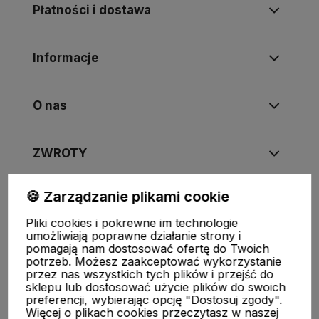
Płatności i dostawa
Informacje
O nas
ZWROTY
🍪 Zarządzanie plikami cookie
Pliki cookies i pokrewne im technologie
FUJIMAE
|
Tel
:
720-449-766
,
720-449-767
|
E-mail
:
umożliwiają poprawne działanie strony i
sklep@fujimae.pl
|
NIP
: 9482312351 |
REGON
: 521904681
pomagają nam dostosować ofertę do Twoich
potrzeb. Możesz zaakceptować wykorzystanie
przez nas wszystkich tych plików i przejść do
sklepu lub dostosować użycie plików do swoich
preferencji, wybierając opcję "Dostosuj zgody".
Więcej o plikach cookies przeczytasz w naszej