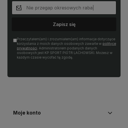
Zapisz się
Przeczytałem(am) i zrozumiałem(am) informacje dotyczące
korzystania z moich danych osobowych zawarte w
polityce
prywatności
. Administratorem podanych danych
osobowych jest KP SPORT PIOTR LACHOWSKI. Możesz w
każdym czasie wycofać tę zgodę.
Moje konto