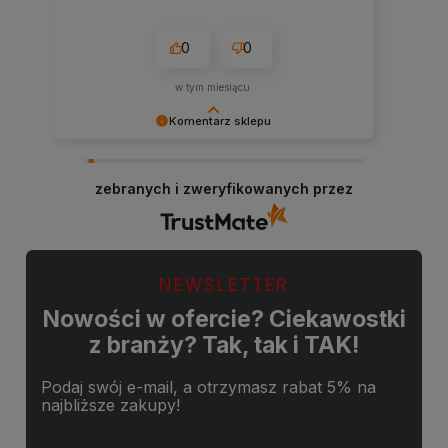
0
0
w tym miesiącu
Komentarz sklepu
Cieszy nas Twoja miła opinia i zaufanie.
Jesteśmy wdzięczni za tak wspaniałych klientów
zebranych i zweryfikowanych przez
jak Ty. Z pozdrowieniami, obsługa sklepu.
NEWSLETTER
Nowości w ofercie? Ciekawostki
z branży? Tak, tak i TAK!
Podaj swój e-mail, a otrzymasz rabat 5% na
najbliższe zakupy!