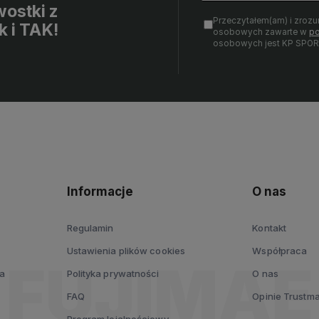
ostki z
Przeczytałem(am) i zrozu
k i TAK!
osobowych zawarte w
po
osobowych jest KP SPOR
Informacje
O nas
Regulamin
Kontakt
Ustawienia plików cookies
Współpraca
ia
Polityka prywatności
O nas
FAQ
Opinie Trustm
Program lojalnościowy