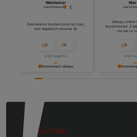
Waldemar
Mar
zweryfikowano
zweryfiko
Zakupy online 
Zamówienie dostarczone na czas,
bezstresowe. Z ta
bez zbędnych nerwów. 👍️
nie ma co si
0
0
0
w tym tygodniu
w tym mi
Komentarz sklepu
Komenta
Dziękujemy za miłe słowa!
Cieszy nas Twoja mi
Doceniamy czas poświęcony na
zaufanie. Jesteśmy
podzielenie się z nami Twoim
wspaniałych klientó
doświadczeniem. Jesteśmy
pozdrowieniami, ob
szczęśliwi, że mamy takich klientów.
Z pozdrowieniami, obsługa sklepu.
NEWSLETTER