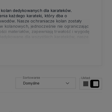
y kolan dedykowanych dla karateków.
ia każdego karateki, który dba o
awodów. Nasze ochraniacze kolan zostały
w kolanowych, jednocześnie nie ograniczając
ści materiałów, zapewniają trwałość i wygodę
Dedykowane dla wszystkich karateków, nasze
zy pragną zapewnić sobie maksymalne
Układ