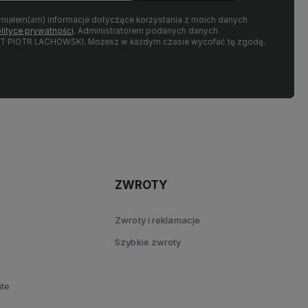
miałem(am) informacje dotyczące korzystania z moich danych
lityce prywatności
. Administratorem podanych danych
T PIOTR LACHOWSKI. Możesz w każdym czasie wycofać tę zgodę.
ZWROTY
Zwroty i reklamacje
Szybkie zwroty
ate