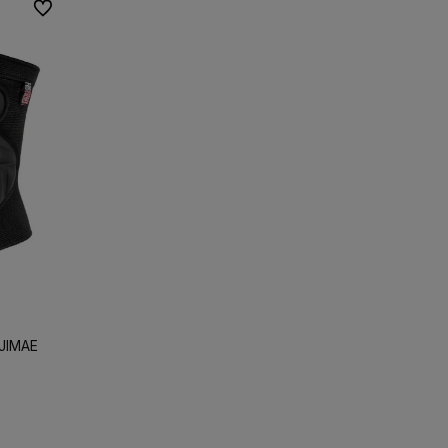
Do ulubionych
UJIMAE