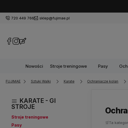
720 449 766
sklep@fujimae.pl
Nowości
Stroje treningowe
Pasy
Och
FUJIMAE
Sztuki Walki
Karate
Ochraniacze kolan
KARATE - GI
STROJE
Ochra
Stroje treningowe
🛒
Ta kategor
Pasy