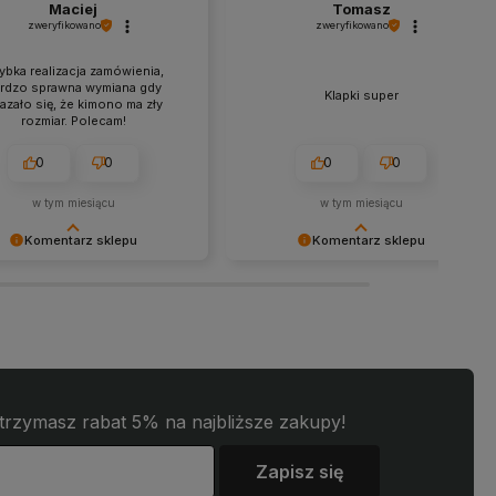
Maciej
Tomasz
zweryfikowano
zweryfikowano
ybka realizacja zamówienia,
rdzo sprawna wymiana gdy
Klapki super
azało się, że kimono ma zły
rozmiar. Polecam!
0
0
0
0
w tym miesiącu
w tym miesiącu
Komentarz sklepu
Komentarz sklepu
jemy za tak pozytywną opinię
Dziękujemy za tak pozytywną opinię
zysta przyjemność obsługiwać
- to czysta przyjemność obsługiwać
 klientów! Doceniamy czas i
takich klientów! Doceniamy czas i
k włożony w podzielenie się z
wysiłek włożony w podzielenie się z
woimi doświadczeniami. Do
nami Twoimi doświadczeniami. Do
enia!
zobaczenia!
otrzymasz rabat 5% na najbliższe zakupy!
Zapisz się