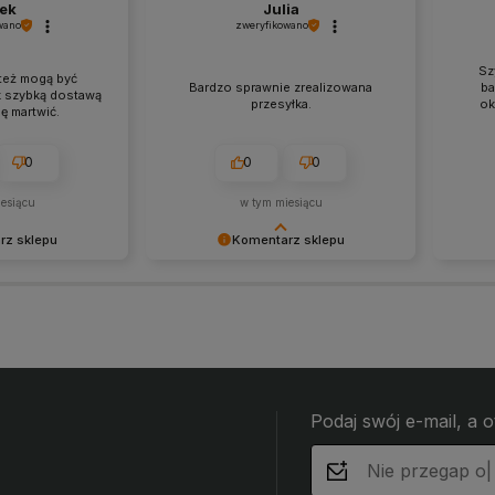
ek
Julia
wano
zweryfikowano
Sz
też mogą być
Bardzo sprawnie zrealizowana
ba
k szybką dostawą
przesyłka.
ok
ę martwić.
0
0
0
esiącu
w tym miesiącu
rz sklepu
Komentarz sklepu
ła opinia i
Dziękujemy bardzo za Twoją opinię!
Dzięku
 wdzięczni za tak
Twoja recenzja wiele dla nas znaczy
- to c
w jak Ty. Z
- dzięki niej wiemy, że jesteśmy na
takich
sługa sklepu.
właściwym torze :) Z
wysiłe
pozdrowieniami, obsługa sklepu.
nami T
zobacz
Podaj swój e-mail, a 