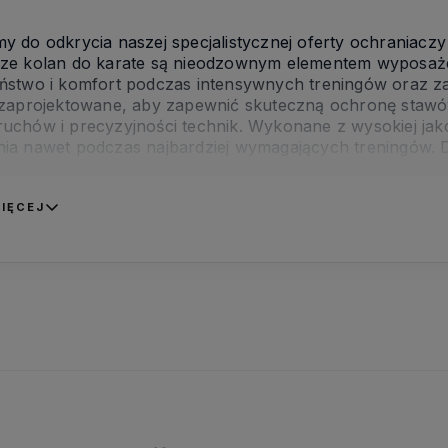
y do odkrycia naszej specjalistycznej oferty ochraniacz
ze kolan do karate są nieodzownym elementem wyposażen
ństwo i komfort podczas intensywnych treningów oraz z
 zaprojektowane, aby zapewnić skuteczną ochronę stawó
uchów i precyzyjności technik. Wykonane z wysokiej jako
ia nawet podczas najbardziej wymagających treningów. 
ze kolan do karate są idealnym wyborem dla tych, któr
ństwo i komfort podczas praktykowania tej sztuki walki.
IĘCEJ
esteśmy pasjonatami i
Posiadamy stale poszerzany
raktykami sztuk walk.
asortyment
aktualnie ponad 800
produktów