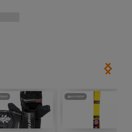
dgląd
podgląd