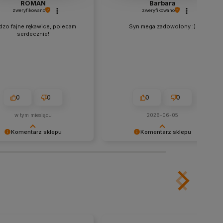
ROMAN
Barbara
zweryfikowano
zweryfikowano
dzo fajne rękawice, polecam
Syn mega zadowolony :)
serdecznie!
0
0
0
0
w tym miesiącu
2026-06-05
Komentarz sklepu
Komentarz sklepu
 cieszy nas Twoja świetna
Dziękujemy za tak pozytywną opinię
ja! Ciężko pracujemy, aby
- to czysta przyjemność obsługiwać
ać wymaganiom klientów
takich klientów! Doceniamy czas i
jak Ty i jesteśmy zadowoleni,
wysiłek włożony w podzielenie się z
 się udało. Mamy nadzieję, że
nami Twoimi doświadczeniami. Do
 wrócisz :) Pozdrawiamy
zobaczenia!