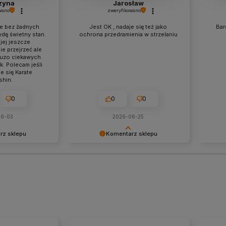
zyna
Jarosław
wano
zweryfikowano
ie bez żadnych
Jest OK , nadaje się też jako
Bar
dę świetny stan.
ochrona przedramienia w strzelaniu
jej jeszcze
ie przejrzeć ale
duzo ciekawych
k. Polecam jeśli
e się Karate
shin.
0
0
0
06-03
2026-06-25
rz sklepu
Komentarz sklepu
ostawienie nam
Bardzo cieszy nas Twoja świetna
Bardzo
Naszym
recenzja! Ciężko pracujemy, aby
recenz
ysfakcja klienta i
sprostać wymaganiom klientów
sprost
twierdza nasze
takich jak Ty i jesteśmy zadowoleni,
takich 
y raz jeszcze i
że nam się udało. Mamy nadzieję, że
że nam
o szybkiego
do nas wrócisz :) Pozdrawiamy
do nas