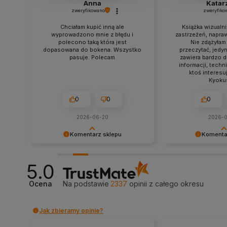
Anna
Katar
zweryfikowano
zweryfiko
Chciałam kupić inną ale
Książka wizualn
wyprowadzono mnie z błędu i
zastrzeżeń, napraw
polecono taką która jest
Nie zdążyłam 
dopasowana do bokena. Wszystko
przeczytać, jedyn
pasuje. Polecam
zawiera bardzo 
informacji, techni
ktoś interesuj
Kyoku
0
0
0
2026-06-20
2026-
Komentarz sklepu
Komenta
inię!
Dziękujemy za tak pozytywną opinię
Dziękujemy za poz
naczy
- to czysta przyjemność obsługiwać
tak dobrej opinii. 
5.0
y na
takich klientów! Doceniamy czas i
priorytetem jest sat
wysiłek włożony w podzielenie się z
Twoja recenzja po
Ocena
Na podstawie
2337
opinii
z całego okresu
u.
nami Twoimi doświadczeniami. Do
wysiłki - dziękujem
zobaczenia!
mamy nadzieję - d
zobaczenia!
Jak zbieramy opinie?