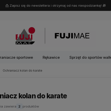
📩 Zapisz się do newslettera i otrzymaj od nas niespodziankę! 🎁
raniacze sportowe
Rękawice
Sprzęt do sportów walk
Ochraniacz kolan do karate
niacz kolan do karate
ia zawiera
2
produktów