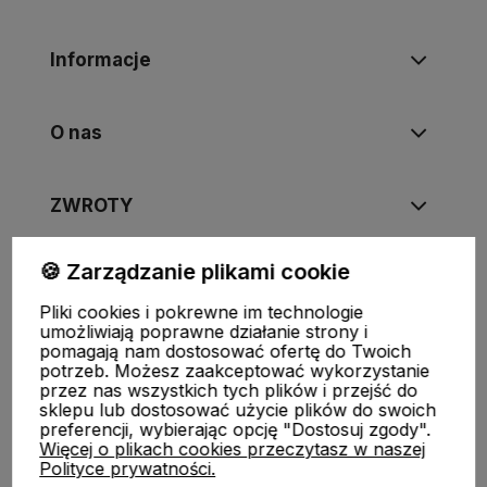
Informacje
O nas
ZWROTY
🍪 Zarządzanie plikami cookie
Pliki cookies i pokrewne im technologie
FUJIMAE
|
Tel
:
720-449-766
,
720-449-767
|
E-mail
:
umożliwiają poprawne działanie strony i
sklep@fujimae.pl
|
NIP
: 9482312351 |
REGON
: 521904681
pomagają nam dostosować ofertę do Twoich
potrzeb. Możesz zaakceptować wykorzystanie
przez nas wszystkich tych plików i przejść do
sklepu lub dostosować użycie plików do swoich
preferencji, wybierając opcję "Dostosuj zgody".
Więcej o plikach cookies przeczytasz w naszej
Polityce prywatności.