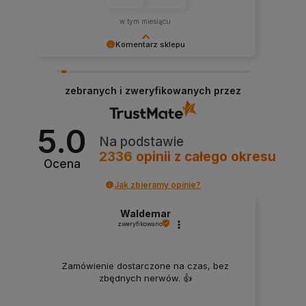
w tym miesiącu
Komentarz sklepu
Dziękujemy za miłe słowa! Doceniamy czas
poświęcony na podzielenie się z nami Twoim
zebranych i zweryfikowanych przez
doświadczeniem. Jesteśmy szczęśliwi, że mamy
takich klientów. Z pozdrowieniami, obsługa
sklepu.
5.0
Na podstawie
2336
opinii
z całego okresu
Ocena
Jak zbieramy opinie?
Waldemar
zweryfikowano
Zamówienie dostarczone na czas, bez
zbędnych nerwów. 👍️