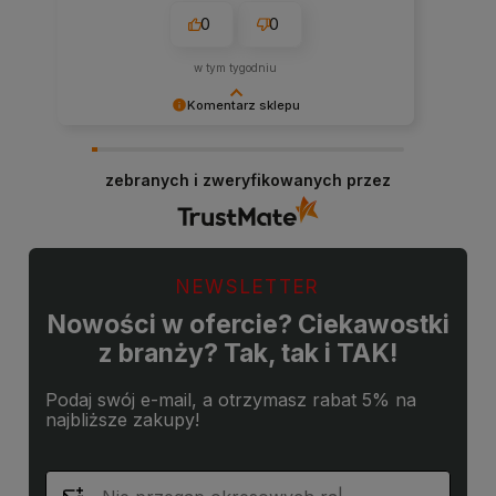
0
0
w tym tygodniu
Komentarz sklepu
Dziękujemy za miłe słowa! Doceniamy czas
poświęcony na podzielenie się z nami Twoim
zebranych i zweryfikowanych przez
doświadczeniem. Jesteśmy szczęśliwi, że mamy
takich klientów. Z pozdrowieniami, obsługa
sklepu.
NEWSLETTER
Nowości w ofercie? Ciekawostki
z branży? Tak, tak i TAK!
Podaj swój e-mail, a otrzymasz rabat 5% na
najbliższe zakupy!