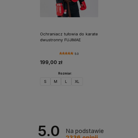
Ochraniacz tułowia do karate
dwustronny FUJIMAE
5.0
199,00 zł
Rozmiar:
S
M
L
XL
Do koszyka
5.0
Na podstawie
2336
opinii