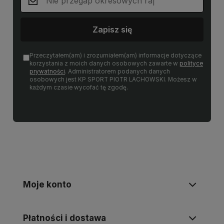
Zapisz się
Przeczytałem(am) i zrozumiałem(am) informacje dotyczące
korzystania z moich danych osobowych zawarte w
polityce
prywatności
. Administratorem podanych danych
osobowych jest KP SPORT PIOTR LACHOWSKI. Możesz w
każdym czasie wycofać tę zgodę.
Moje konto
Płatności i dostawa