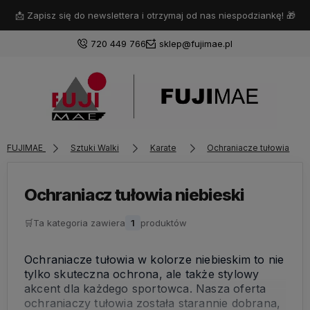
📩 Zapisz się do newslettera i otrzymaj od nas niespodziankę! 🎁
720 449 766
sklep@fujimae.pl
Zaloguj się
FUJIMAE
Sztuki Walki
Karate
Ochraniacze tułowia
Załóż konto
Ochraniacz tułowia niebieski
🛒
Ta kategoria zawiera
1
produktów
Wybierz coś dla siebie z naszej aktualnej oferty lub
zaloguj się, aby przywrócić dodane produkty do listy
Ochraniacze tułowia w kolorze niebieskim to nie
z poprzedniej sesji.
tylko skuteczna ochrona, ale także stylowy
akcent dla każdego sportowca. Nasza oferta
ochraniaczy tułowia została starannie dobrana,