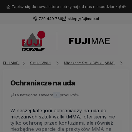
📩 Zapisz się do newslettera i otrzymaj od nas niespodziankę! 🎁
720 449 766
sklep@fujimae.pl
Zaloguj się
FUJIMAE
Sztuki Walki
Mieszane Sztuki Walki (MMA)
Oc
Załóż konto
Ochraniacze na uda
🛒
Ta kategoria zawiera
1
produktów
Wybierz coś dla siebie z naszej aktualnej oferty lub
zaloguj się, aby przywrócić dodane produkty do listy
W naszej kategorii ochraniaczy na uda do
z poprzedniej sesji.
mieszanych sztuk walki (MMA) oferujemy nie
tylko ochronę przed kontuzjami, ale również
niezbędne wsparcie dla praktyków MMA na