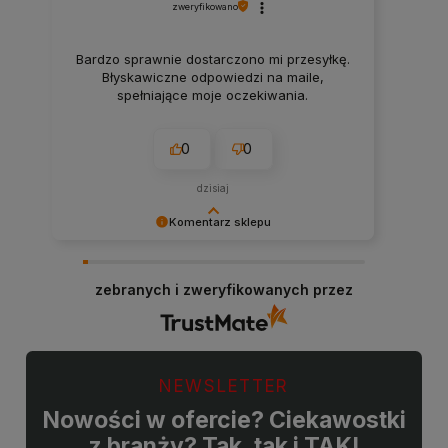
zweryfikowano
Bardzo sprawnie dostarczono mi przesyłkę.
Błyskawiczne odpowiedzi na maile,
spełniające moje oczekiwania.
0
0
dzisiaj
Komentarz sklepu
Bardzo cieszy nas Twoja świetna recenzja!
Ciężko pracujemy, aby sprostać wymaganiom
zebranych i zweryfikowanych przez
klientów takich jak Ty i jesteśmy zadowoleni, że
nam się udało. Mamy nadzieję, że do nas wrócisz
:) Pozdrawiamy
NEWSLETTER
Nowości w ofercie? Ciekawostki
z branży? Tak, tak i TAK!