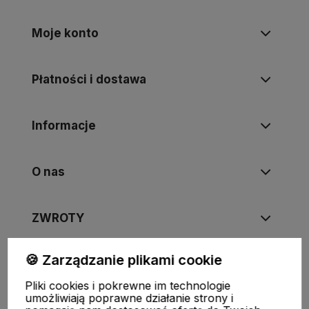
Moje konto
Płatności i dostawa
Informacje
O nas
ZWROTY
🍪 Zarządzanie plikami cookie
Pliki cookies i pokrewne im technologie
FUJIMAE
|
Tel
:
720-449-766
,
720-449-767
|
E-mail
:
umożliwiają poprawne działanie strony i
sklep@fujimae.pl
|
NIP
: 9482312351 |
REGON
: 521904681