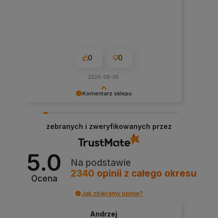
0
0
2026-06-05
Komentarz sklepu
Dziękujemy za tak pozytywną opinię - to czysta
przyjemność obsługiwać takich klientów!
zebranych i zweryfikowanych przez
Doceniamy czas i wysiłek włożony w podzielenie
się z nami Twoimi doświadczeniami. Do
zobaczenia!
5.0
Na podstawie
2340
opinii
z całego okresu
Ocena
Jak zbieramy opinie?
Andrzej