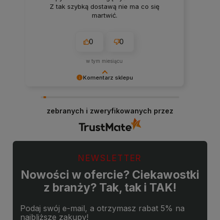
Z tak szybką dostawą nie ma co się
martwić.
0
0
w tym miesiącu
Komentarz sklepu
Cieszy nas Twoja miła opinia i zaufanie.
Jesteśmy wdzięczni za tak wspaniałych klientów
zebranych i zweryfikowanych przez
jak Ty. Z pozdrowieniami, obsługa sklepu.
NEWSLETTER
Nowości w ofercie? Ciekawostki
z branży? Tak, tak i TAK!
Podaj swój e-mail, a otrzymasz rabat 5% na
najbliższe zakupy!