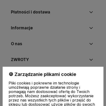
Płatności i dostawa
Informacje
O nas
ZWROTY
🍪 Zarządzanie plikami cookie
Pliki cookies i pokrewne im technologie
FUJIMAE
|
Tel
:
720-449-766
,
720-449-767
|
E-mail
:
umożliwiają poprawne działanie strony i
sklep@fujimae.pl
|
NIP
: 9482312351 |
REGON
: 521904681
pomagają nam dostosować ofertę do Twoich
potrzeb. Możesz zaakceptować wykorzystanie
przez nas wszystkich tych plików i przejść do
sklepu lub dostosować użycie plików do swoich