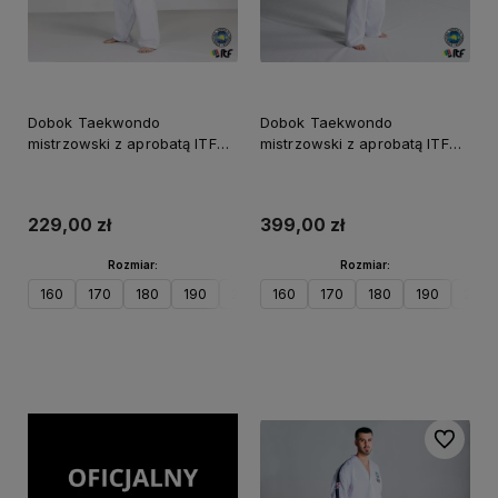
Dobok Taekwondo
Dobok Taekwondo
mistrzowski z aprobatą ITF
mistrzowski z aprobatą ITF
FUJIMAE
ProSeries FUJIMAE
229,00 zł
399,00 zł
Rozmiar:
Rozmiar:
160
170
180
190
200
160
170
180
190
200
Do koszyka
Do koszyka
Do ulubi