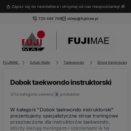
📩 Zapisz się do newslettera i otrzymaj od nas niespodziankę! 🎁
720 449 766
sklep@fujimae.pl
Zaloguj się
FUJIMAE
Sztuki Walki
Taekwondo
Stroje treningowe
Załóż konto
Dobok taekwondo instruktorski
🛒
Ta kategoria zawiera
3
produktów
Wybierz coś dla siebie z naszej aktualnej oferty lub
zaloguj się, aby przywrócić dodane produkty do listy
W kategorii "Dobok taekwondo instruktorski"
z poprzedniej sesji.
prezentujemy specjalistyczne stroje treningowe
przeznaczone dla instruktorów taekwondo,
którzy kierują treningami i szkoleniami w tej