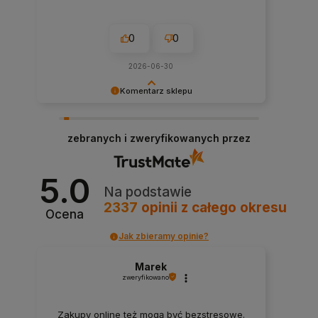
0
0
2026-06-30
Komentarz sklepu
Dziękujemy bardzo za Twoją opinię! Twoja
recenzja wiele dla nas znaczy - dzięki niej wiemy,
zebranych i zweryfikowanych przez
że jesteśmy na właściwym torze :) Z
pozdrowieniami, obsługa sklepu.
5.0
Na podstawie
2337
opinii
z całego okresu
Ocena
Jak zbieramy opinie?
Marek
zweryfikowano
Zakupy online też mogą być bezstresowe.