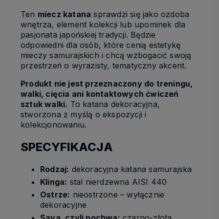
Ten
miecz katana
sprawdzi się jako ozdoba
wnętrza, element kolekcji lub upominek dla
pasjonata japońskiej tradycji. Będzie
odpowiedni dla osób, które cenią estetykę
mieczy samurajskich i chcą wzbogacić swoją
przestrzeń o wyrazisty, tematyczny akcent.
Produkt nie jest przeznaczony do treningu,
walki, cięcia ani kontaktowych ćwiczeń
sztuk walki.
To katana dekoracyjna,
stworzona z myślą o ekspozycji i
kolekcjonowaniu.
SPECYFIKACJA
Rodzaj:
dekoracyjna katana samurajska
Klinga:
stal nierdzewna AISI 440
Ostrze:
nieostrzone – wyłącznie
dekoracyjne
Saya, czyli pochwa:
czarno-złota,