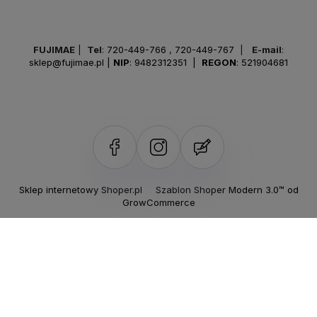
FUJIMAE
|
Tel
:
720-449-766
,
720-449-767
|
E-mail
:
sklep@fujimae.pl
|
NIP
: 9482312351 |
REGON
: 521904681
Sklep internetowy Shoper.pl
Szablon Shoper Modern 3.0™
od
GrowCommerce