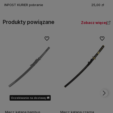
INPOST KURIER pobranie
25,00 zł
Produkty powiązane
Zobacz więcej
Do ulubionych
Do ulubi
Oczekiwanie na dostawę 🚚
Miecz katana bambus
Miecz katana czarna