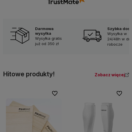
Darmowa
Szybka dos
wysyłka
Wysyłka w
Wysyłka gratis
24/48h w dni
już od 350 zł
robocze
Hitowe produkty!
Zobacz więcej
Do ulubionych
Do ulubi