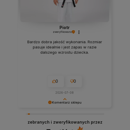
Piotr
zweryfikowano
Bardzo dobra jakość wykonania. Rozmiar
pasuje idealnie i jest zapas w razie
dalszego wzrostu dziecka.
0
0
2026-07-08
Komentarz sklepu
Dziękujemy bardzo za Twoją opinię! Twoja
recenzja wiele dla nas znaczy - dzięki niej wiemy,
zebranych i zweryfikowanych przez
że jesteśmy na właściwym torze :) Z
pozdrowieniami, obsługa sklepu.