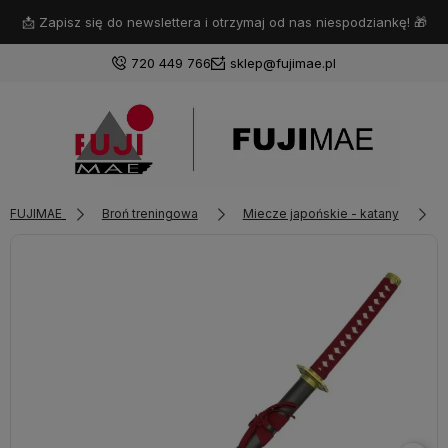
📩 Zapisz się do newslettera i otrzymaj od nas niespodziankę! 🎁
720 449 766
sklep@fujimae.pl
Zaloguj się
FUJIMAE
Broń treningowa
Miecze japońskie - katany
Załóż konto
Wybierz coś dla siebie z naszej aktualnej oferty lub zaloguj
się, aby przywrócić dodane produkty do listy z poprzedniej
sesji.