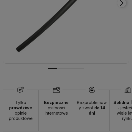
Tylko
Bezpieczne
Bezproblemow
Solidna 
prawdziwe
płatności
y zwrot
do 14
-
jeste
opinie
internetowe
dni
wiele la
produktowe
rynk