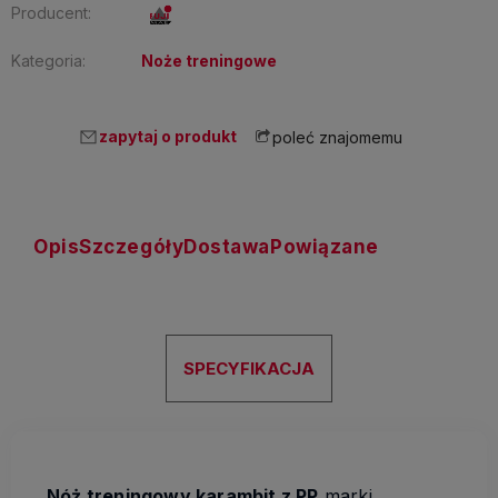
Producent:
Kategoria:
Noże treningowe
zapytaj o produkt
poleć znajomemu
Opis
Szczegóły
Dostawa
Powiązane
SPECYFIKACJA
Nóż treningowy karambit z PP
marki