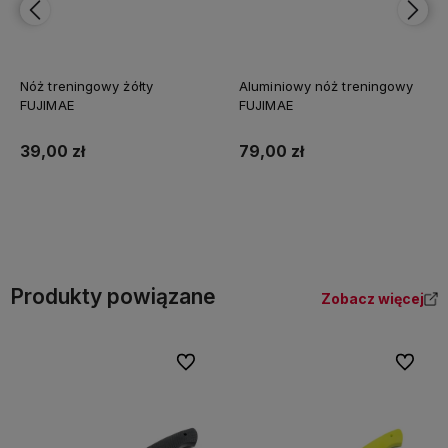
Nóż treningowy żółty
Aluminiowy nóż treningowy
FUJIMAE
FUJIMAE
39,00 zł
79,00 zł
Do koszyka
Do koszyka
Produkty powiązane
Zobacz więcej
Do ulubionych
Do ulubi