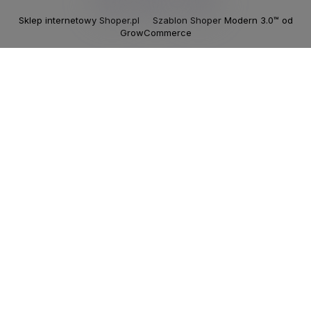
Sklep internetowy Shoper.pl
Szablon Shoper Modern 3.0™
od
GrowCommerce