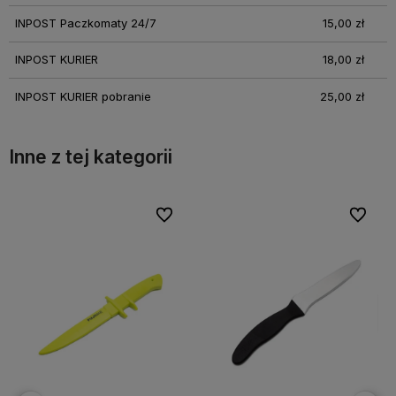
INPOST Paczkomaty 24/7
15,00 zł
INPOST KURIER
18,00 zł
INPOST KURIER pobranie
25,00 zł
Inne z tej kategorii
bionych
bionych
Do ulubionych
Do ulubionych
Do ulubi
Do ulubi