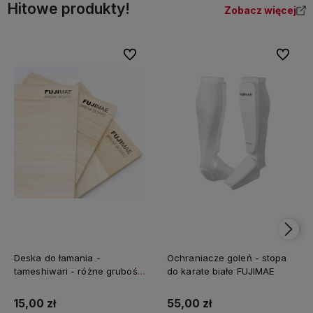
Hitowe produkty!
Zobacz więcej
Do ulubionych
Do ulubi
Deska do łamania -
Ochraniacze goleń - stopa
tameshiwari - różne grubości
do karate białe FUJIMAE
FUJIMAE
15,00 zł
55,00 zł