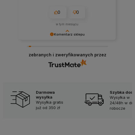
0
0
w tym miesiącu
Komentarz sklepu
Dziękujemy za miłe słowa! Doceniamy czas
poświęcony na podzielenie się z nami Twoim
zebranych i zweryfikowanych przez
doświadczeniem. Jesteśmy szczęśliwi, że mamy
takich klientów. Z pozdrowieniami, obsługa
sklepu.
Darmowa
Szybka dos
wysyłka
Wysyłka w
Wysyłka gratis
24/48h w dni
już od 350 zł
robocze