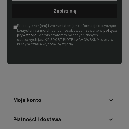
Zapisz się
Przeczytałem(am) i zrozumiałem(am) informacje dotyczące
korzystania z moich danych osobowych zawarte w
polityce
prywatności
. Administratorem podanych danych
osobowych jest KP SPORT PIOTR LACHOWSKI. Możesz w
każdym czasie wycofać tę zgodę.
Moje konto
Płatności i dostawa