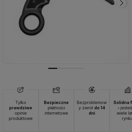
Tylko
Bezpieczne
Bezproblemow
Solidna 
prawdziwe
płatności
y zwrot
do 14
-
jeste
opinie
internetowe
dni
wiele la
produktowe
rynk