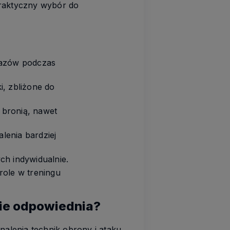
praktyczny wybór do
razów podczas
i, zbliżone do
 bronią, nawet
lenia bardziej
ch indywidualnie.
role w treningu
zie odpowiednia?
alenia technik obrony i ataku