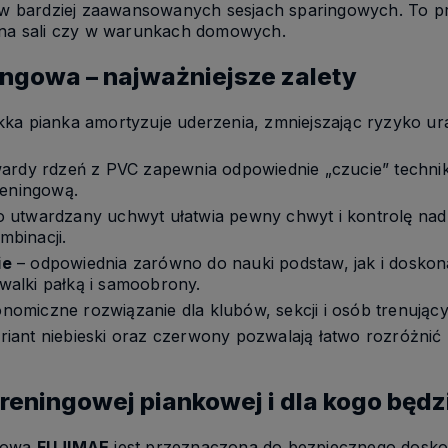
 i w bardziej zaawansowanych sesjach sparingowych. To 
, na sali czy w warunkach domowych.
ingowa – najważniejsze zalety
kka pianka amortyzuje uderzenia, zmniejszając ryzyko u
ardy rdzeń z PVC zapewnia odpowiednie „czucie” technik
reningową.
o utwardzany uchwyt ułatwia pewny chwyt i kontrolę nad
binacji.
ie
– odpowiednia zarówno do nauki podstaw, jak i doskona
alki pałką i samoobrony.
nomiczne rozwiązanie dla klubów, sekcji i osób trenujący
riant niebieski oraz czerwony pozwalają łatwo rozróżnić 
treningowej piankowej i dla kogo będ
ngowa
FUJIMAE
jest przeznaczona do bezpiecznego doskon