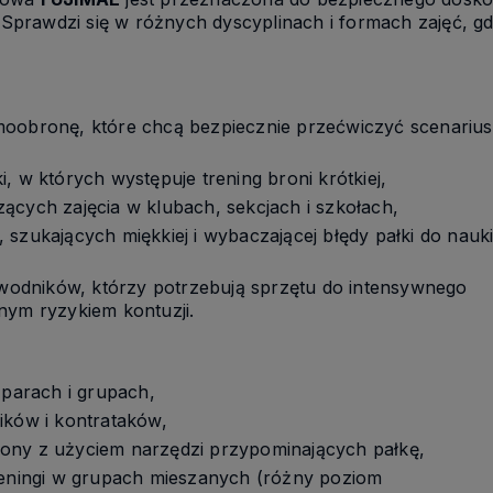
rawdzi się w różnych dyscyplinach i formach zajęć, gdzi
moobronę, które chcą bezpiecznie przećwiczyć scenarius
, w których występuje trening broni krótkiej,
ących zajęcia w klubach, sekcjach i szkołach,
 szukających miękkiej i wybaczającej błędy pałki do nauk
dników, którzy potrzebują sprzętu do intensywnego
nym ryzykiem kontuzji.
 parach i grupach,
ików i kontrataków,
ony z użyciem narzędzi przypominających pałkę,
reningi w grupach mieszanych (różny poziom