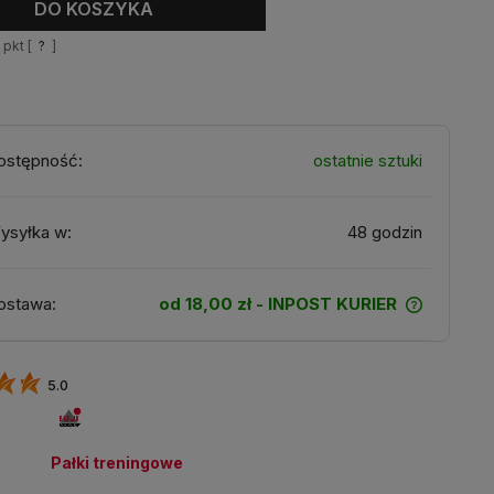
DO KOSZYKA
5
pkt [
?
]
ostępność:
ostatnie sztuki
ysyłka w:
48 godzin
ostawa:
od 18,00 zł
- INPOST KURIER
5.0
:
Pałki treningowe