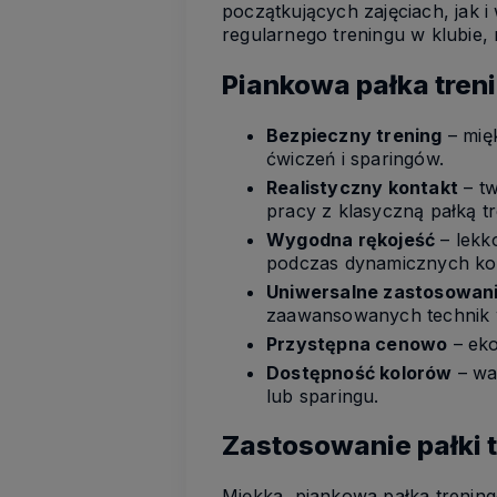
początkujących zajęciach, jak
regularnego treningu w klubie
Piankowa pałka tren
Bezpieczny trening
– mię
ćwiczeń i sparingów.
Realistyczny kontakt
– tw
pracy z klasyczną pałką t
Wygodna rękojeść
– lekk
podczas dynamicznych kom
Uniwersalne zastosowan
zaawansowanych technik w
Przystępna cenowo
– eko
Dostępność kolorów
– wa
lub sparingu.
Zastosowanie pałki 
Miękka, piankowa pałka treni