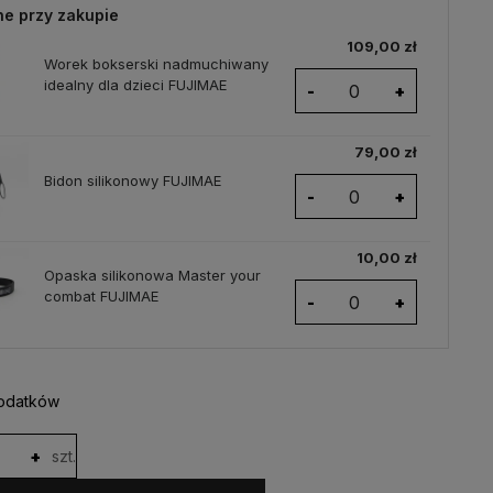
ne przy zakupie
109,00 zł
Worek bokserski nadmuchiwany
idealny dla dzieci FUJIMAE
-
+
79,00 zł
Bidon silikonowy FUJIMAE
-
+
10,00 zł
Opaska silikonowa Master your
combat FUJIMAE
-
+
odatków
+
szt.