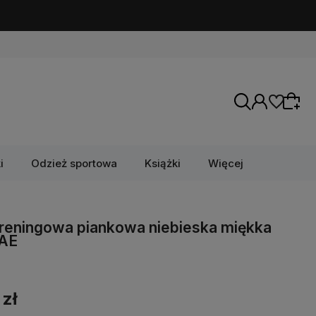
i
Odzież sportowa
Książki
Więcej
treningowa piankowa niebieska miękka
AE
 zł