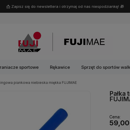
📩 Zapisz się do newslettera i otrzymaj od nas niespodziankę! 🎁
raniacze sportowe
Rękawice
Sprzęt do sportów walk
eningowa piankowa niebieska miękka FUJIMAE
Pałka 
FUJIM
Cena:
59,00