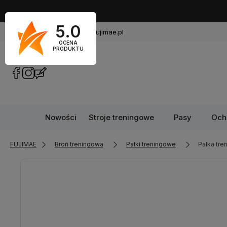
5.0
720 449 766
sklep@fujimae.pl
OCENA
PRODUKTU
Nowości
Stroje treningowe
Pasy
Och
FUJIMAE
Broń treningowa
Pałki treningowe
Pałka tr