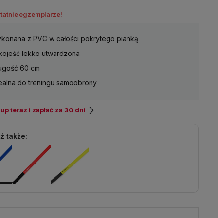
statnie egzemplarze!
konana z PVC w całości pokrytego pianką
kojeść lekko utwardzona
ugość 60 cm
ealna do treningu samoobrony
p teraz i zapłać za 30 dni
ź także: