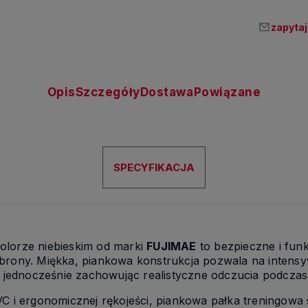
zapytaj
Opis
Szczegóły
Dostawa
Powiązane
SPECYFIKACJA
olorze niebieskim od marki
FUJIMAE
to bezpieczne i funk
obrony. Miękka, piankowa konstrukcja pozwala na intens
 a jednocześnie zachowując realistyczne odczucia podczas
VC i ergonomicznej rękojeści, piankowa pałka treningowa