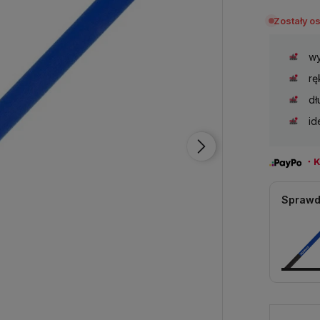
Zostały o
wy
rę
dł
id
・Ku
Sprawd