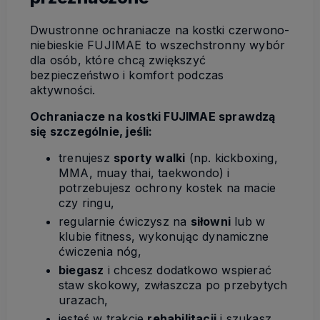
Dwustronne ochraniacze na kostki czerwono-
niebieskie FUJIMAE to wszechstronny wybór
dla osób, które chcą zwiększyć
bezpieczeństwo i komfort podczas
aktywności.
Ochraniacze na kostki FUJIMAE sprawdzą
się szczególnie, jeśli:
trenujesz
sporty walki
(np. kickboxing,
MMA, muay thai, taekwondo) i
potrzebujesz ochrony kostek na macie
czy ringu,
regularnie ćwiczysz na
siłowni
lub w
klubie fitness, wykonując dynamiczne
ćwiczenia nóg,
biegasz
i chcesz dodatkowo wspierać
staw skokowy, zwłaszcza po przebytych
urazach,
jesteś w trakcie
rehabilitacji
i szukasz