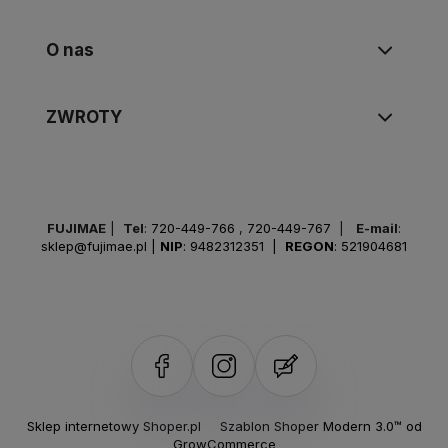
O nas
ZWROTY
FUJIMAE
|
Tel
:
720-449-766
,
720-449-767
|
E-mail
:
sklep@fujimae.pl
|
NIP
: 9482312351 |
REGON
: 521904681
Sklep internetowy Shoper.pl
Szablon Shoper Modern 3.0™
od
GrowCommerce