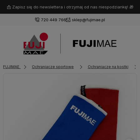
📩 Zapisz się do newslettera i otrzymaj od nas niespodziankę! 🎁
720 449 766
sklep@fujimae.pl
Zaloguj się
FUJIMAE
Ochraniacze sportowe
Ochraniacze na kostki
Załóż konto
Wybierz coś dla siebie z naszej aktualnej oferty lub zaloguj
się, aby przywrócić dodane produkty do listy z poprzedniej
sesji.