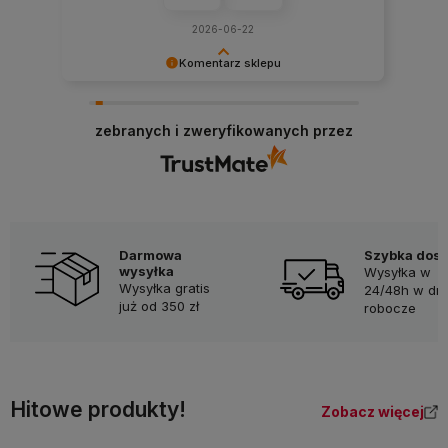
2026-06-22
Komentarz sklepu
Dziękujemy za tak pozytywną opinię - to czysta
Dzięk
przyjemność obsługiwać takich klientów!
opinii
zebranych i zweryfikowanych przez
Doceniamy czas i wysiłek włożony w podzielenie
klient
się z nami Twoimi doświadczeniami. Do
- dzię
zobaczenia!
szybk
Darmowa
Szybka dos
wysyłka
Wysyłka w
Wysyłka gratis
24/48h w dni
już od 350 zł
robocze
Hitowe produkty!
Zobacz więcej