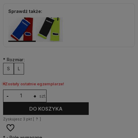
Sprawdź także:
*
Rozmiar:
S
L
Zostały ostatnie egzemplarze!
-
+
szt.
DO KOSZYKA
Zyskujesz
3
pkt [
?
]
*
- Pole wymagane