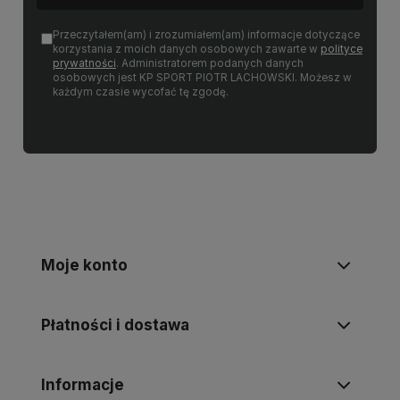
Przeczytałem(am) i zrozumiałem(am) informacje dotyczące
korzystania z moich danych osobowych zawarte w
polityce
prywatności
. Administratorem podanych danych
osobowych jest KP SPORT PIOTR LACHOWSKI. Możesz w
każdym czasie wycofać tę zgodę.
Moje konto
Płatności i dostawa
Informacje