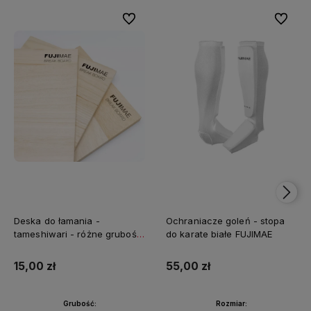
Do ulubionych
Do ulubi
Deska do łamania -
Ochraniacze goleń - stopa
tameshiwari - różne grubości
do karate białe FUJIMAE
FUJIMAE
15,00 zł
55,00 zł
Grubość:
Rozmiar: