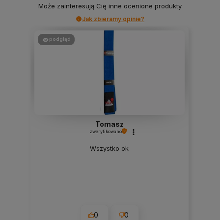
Może zainteresują Cię inne ocenione produkty
Jak zbieramy opinie?
podgląd
po
Tomasz
zweryfikowano
Wszystko ok
0
0