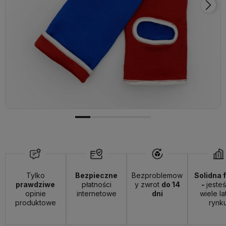
Tylko
Bezpieczne
Bezproblemow
Solidna 
prawdziwe
płatności
y zwrot
do 14
-
jeste
opinie
internetowe
dni
wiele la
produktowe
rynk